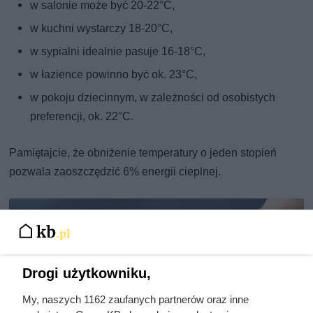
w salonie może być 20-22°C,
w kuchni wystarczy 18-20°C,
w sypialni idealnie pasuje 16-18°C,
w łazience powinno być ok. 23°C,
w pokoju dziecinnym, w zależności od osobistych
preferencji, ok. 22°C.
Pamiętajcie, że obniżenie temperatury o jeden stopień
pozwala zaoszczędzić 6% energii cieplnej.
Drogi użytkowniku,
My, naszych 1162 zaufanych partnerów oraz inne