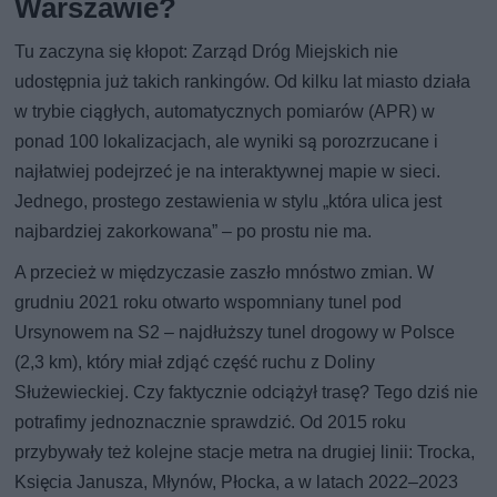
Warszawie?
Tu zaczyna się kłopot: Zarząd Dróg Miejskich nie
udostępnia już takich rankingów. Od kilku lat miasto działa
w trybie ciągłych, automatycznych pomiarów (APR) w
ponad 100 lokalizacjach, ale wyniki są porozrzucane i
najłatwiej podejrzeć je na interaktywnej mapie w sieci.
Jednego, prostego zestawienia w stylu „która ulica jest
najbardziej zakorkowana” – po prostu nie ma.
A przecież w międzyczasie zaszło mnóstwo zmian. W
grudniu 2021 roku otwarto wspomniany tunel pod
Ursynowem na S2 – najdłuższy tunel drogowy w Polsce
(2,3 km), który miał zdjąć część ruchu z Doliny
Służewieckiej. Czy faktycznie odciążył trasę? Tego dziś nie
potrafimy jednoznacznie sprawdzić. Od 2015 roku
przybywały też kolejne stacje metra na drugiej linii: Trocka,
Księcia Janusza, Młynów, Płocka, a w latach 2022–2023