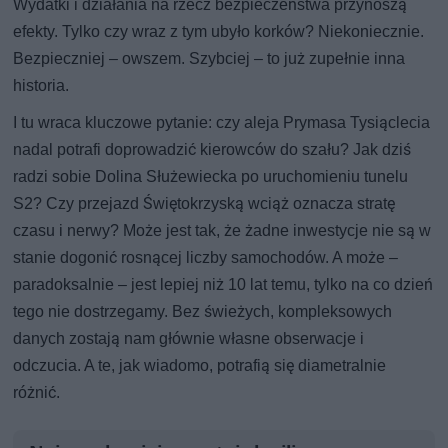
Wydatki i działania na rzecz bezpieczeństwa przynoszą
efekty. Tylko czy wraz z tym ubyło korków? Niekoniecznie.
Bezpieczniej – owszem. Szybciej – to już zupełnie inna
historia.
I tu wraca kluczowe pytanie: czy aleja Prymasa Tysiąclecia
nadal potrafi doprowadzić kierowców do szału? Jak dziś
radzi sobie Dolina Służewiecka po uruchomieniu tunelu
S2? Czy przejazd Świętokrzyską wciąż oznacza stratę
czasu i nerwy? Może jest tak, że żadne inwestycje nie są w
stanie dogonić rosnącej liczby samochodów. A może –
paradoksalnie – jest lepiej niż 10 lat temu, tylko na co dzień
tego nie dostrzegamy. Bez świeżych, kompleksowych
danych zostają nam głównie własne obserwacje i
odczucia. A te, jak wiadomo, potrafią się diametralnie
różnić.