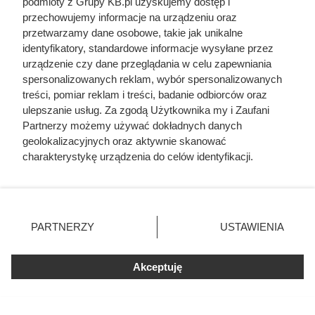
podmioty z Grupy KB.pl uzyskujemy dostęp i
przechowujemy informacje na urządzeniu oraz
przetwarzamy dane osobowe, takie jak unikalne
identyfikatory, standardowe informacje wysyłane przez
urządzenie czy dane przeglądania w celu zapewniania
spersonalizowanych reklam, wybór spersonalizowanych
Odpowiednia temperatura w poszczególnych pomieszczeniach
treści, pomiar reklam i treści, badanie odbiorców oraz
zapewnia oszczędności pelletu, fot. studio v-zwoelf
ulepszanie usług. Za zgodą Użytkownika my i Zaufani
Partnerzy możemy używać dokładnych danych
geolokalizacyjnych oraz aktywnie skanować
charakterystykę urządzenia do celów identyfikacji.
Ponieważ cenimy Twoją prywatność, prosimy o zgodę na
korzystanie z tych technologii poprzez kliknięcie
„Akceptuję”. Zgoda jest dobrowolna i zawsze możesz ją
zmienić/wycofać klikając przycisk ustawień prywatności
PARTNERZY
USTAWIENIA
znajdujący się w lewym dolnym rogu strony. Niektóre
rodzaje przetwarzania danych nie wymagają zgody
użytkownika, ale masz prawo sprzeciwić się takiemu
Akceptuję
przetwarzaniu. Preferencje będą miały zastosowania tylko
na tej witrynie.