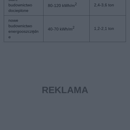
2
budownictwo
2,4-3,6 ton
80-120 kWh/m
docieplone
nowe
budownictwo
2
1,2-2,1 ton
40-70 kWh/m
energooszczędn
e