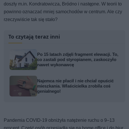
doszły m.in. Kondratowicza, Bródno i następne. W teorii to
powinno oznaczać mniej samochodów w centrum. Ale czy
rzeczywiście tak się stało?
To czytają teraz inni
Po 15 latach zdjęli fragment elewacji. To,
co zastali pod styropianem, zaskoczyło
nawet wykonawcę
Najemca nie płacił i nie chciał opuścić
mieszkania. Właścicielka zrobiła coś
genialnego!
Pandemia COVID-19 obniżyła natężenie ruchu o 9–13
procent. Część osób przesiadła się na home office i do biur