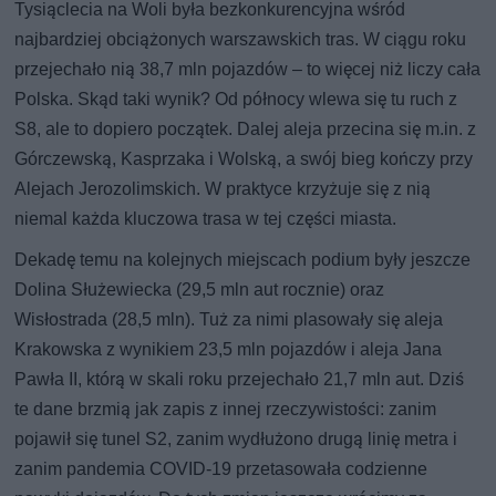
Tysiąclecia na Woli była bezkonkurencyjna wśród
najbardziej obciążonych warszawskich tras. W ciągu roku
przejechało nią 38,7 mln pojazdów – to więcej niż liczy cała
Polska. Skąd taki wynik? Od północy wlewa się tu ruch z
S8, ale to dopiero początek. Dalej aleja przecina się m.in. z
Górczewską, Kasprzaka i Wolską, a swój bieg kończy przy
Alejach Jerozolimskich. W praktyce krzyżuje się z nią
niemal każda kluczowa trasa w tej części miasta.
Dekadę temu na kolejnych miejscach podium były jeszcze
Dolina Służewiecka (29,5 mln aut rocznie) oraz
Wisłostrada (28,5 mln). Tuż za nimi plasowały się aleja
Krakowska z wynikiem 23,5 mln pojazdów i aleja Jana
Pawła II, którą w skali roku przejechało 21,7 mln aut. Dziś
te dane brzmią jak zapis z innej rzeczywistości: zanim
pojawił się tunel S2, zanim wydłużono drugą linię metra i
zanim pandemia COVID-19 przetasowała codzienne