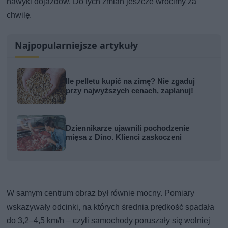
nawyki dojazdów. Do tych zmian jeszcze wrócimy za
chwilę.
Najpopularniejsze artykuły
Ile pelletu kupić na zimę? Nie zgaduj
przy najwyższych cenach, zaplanuj!
Dziennikarze ujawnili pochodzenie
mięsa z Dino. Klienci zaskoczeni
W samym centrum obraz był równie mocny. Pomiary
wskazywały odcinki, na których średnia prędkość spadała
do 3,2–4,5 km/h – czyli samochody poruszały się wolniej