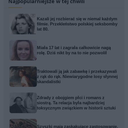
Najpopularniejsze w tej chwili
Kazali jej rozbierać się w niemal każdym
filmie. Przekleństwo polskiej seksbomby
lat 80.
Miała 17 lat i zagrała całkowicie nagą
rolę. Dziś nikt by na to nie pozwolił
Traktowali ją jak zabawkę i przekazywali
z rąk do rąk. Niewiarygodne losy słynnej
skandalistki
Zdrady z obojgiem płci i romans z
siostrą. Ta relacja była najbardziej
toksycznym związkiem w historii sztuki
Szyszki mają zaskakujące zastosowanie.