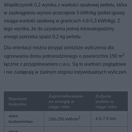
Współczynnik 0,2 wynika z wartości opałowej pelletu, która
w zaokrągleniu wynosi przeciętnie 5 kWh/kg (pellet iglasty
osiąga wartość opałową w granicach 4,8-5,3 kWh/kg). Z
tego wynika, że do uzyskania jednej kilowatogodziny
energii potrzeba spalić 0,2 kg pelletu.
Dla orientacji można przyjąć poniższe wyliczenia dla
2
ogrzewania domu jednorodzinnego o powierzchni 150 m
łącznie z przygotowaniem c.w.u. Są to wartości poglądowe
i nie zastępują w żadnym stopniu indywidualnych wyliczeń.
Zapotrzebowanie
Zużycie
Standard
na energię w
pelletu w
budynku
ciągu roku
ciągu roku
stare
2
4,5-7,5 ton
150-250 kWh/m
budownictwo
stare