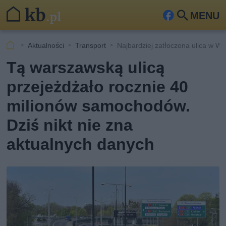
MENU
Fa
Szu
ceb
kaj
Aktualności
Transport
Najbardziej zatłoczona ulica w W
ook
Tą warszawską ulicą
przejeżdżało rocznie 40
milionów samochodów.
Dziś nikt nie zna
aktualnych danych