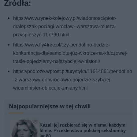
Źródła:
https://www.rynek-kolejowy.pl/wiadomosci/piotr-
malepszak-pociagi-wroclaw--warszawa-musza-
przyspieszyc-117790.html
https://www.fly4free.pl/czy-pendolino-bedzie-
konkurencja-dla-samolotu-juz-wkrotce-na-kluczowej-
trasie-pojedziemy-najszybciej-w-historii/
https://podroze.wprost.pl/turystyka/11614861/pendolino
-z-warszawy-do-wroclawia-pojedzie-szybciej-
wiceminister-obiecuje-zmiany.html
Najpopularniejsze w tej chwili
Kazali jej rozbierać się w niemal każdym
filmie. Przekleństwo polskiej seksbomby
lat 80.