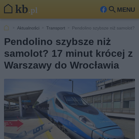
MENU
Fa
Szu
ceb
kaj
Aktualności
Transport
Pendolino szybsze niż samolot?
ook
Pendolino szybsze niż
samolot? 17 minut krócej z
Warszawy do Wrocławia