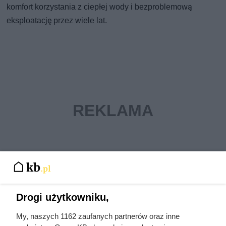
komfort korzystania z ciepłej wody i bezproblemową
eksploatację przez wiele lat.
Drogi użytkowniku,
Koszt eksploatacji podgrzewaczy
My, naszych 1162 zaufanych partnerów oraz inne