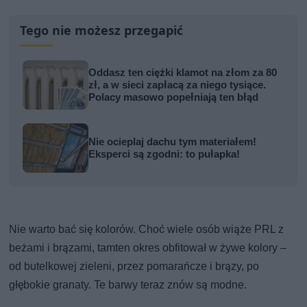
Tego nie możesz przegapić
Oddasz ten ciężki klamot na złom za 80
zł, a w sieci zapłacą za niego tysiące.
Polacy masowo popełniają ten błąd
Nie ocieplaj dachu tym materiałem!
Eksperci są zgodni: to pułapka!
Nie warto bać się kolorów. Choć wiele osób wiąże PRL z
beżami i brązami, tamten okres obfitował w żywe kolory –
od butelkowej zieleni, przez pomarańcze i brązy, po
głębokie granaty. Te barwy teraz znów są modne.