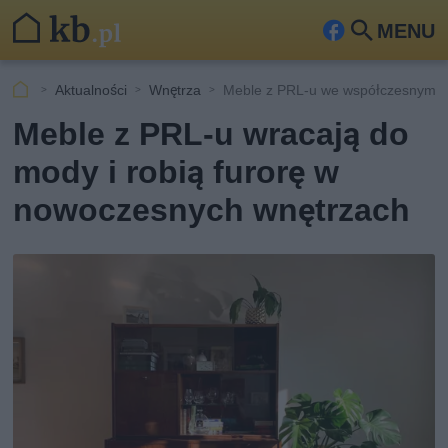
MENU
Fa
Szu
ceb
kaj
Aktualności
Wnętrza
Meble z PRL-u we współczesnym w
ook
Meble z PRL-u wracają do
mody i robią furorę w
nowoczesnych wnętrzach