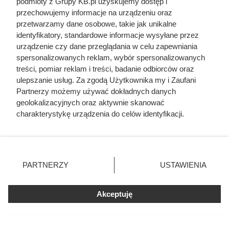
podmioty z Grupy KB.pl uzyskujemy dostęp i
przechowujemy informacje na urządzeniu oraz
przetwarzamy dane osobowe, takie jak unikalne
identyfikatory, standardowe informacje wysyłane przez
urządzenie czy dane przeglądania w celu zapewniania
spersonalizowanych reklam, wybór spersonalizowanych
treści, pomiar reklam i treści, badanie odbiorców oraz
ulepszanie usług. Za zgodą Użytkownika my i Zaufani
Partnerzy możemy używać dokładnych danych
geolokalizacyjnych oraz aktywnie skanować
charakterystykę urządzenia do celów identyfikacji.
Ponieważ cenimy Twoją prywatność, prosimy o zgodę na
korzystanie z tych technologii poprzez kliknięcie
„Akceptuję”. Zgoda jest dobrowolna i zawsze możesz ją
zmienić/wycofać klikając przycisk ustawień prywatności
PARTNERZY
USTAWIENIA
znajdujący się w lewym dolnym rogu strony. Niektóre
Doprowadził do śmierci większej
rodzaje przetwarzania danych nie wymagają zgody
użytkownika, ale masz prawo sprzeciwić się takiemu
Akceptuję
liczby ludzi niż Hitler i Stalin
przetwarzaniu. Preferencje będą miały zastosowania tylko
razem wzięci. Mimo to czczą go
na tej witrynie.