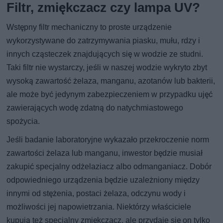
Filtr, zmiękczacz czy lampa UV?
Wstępny filtr mechaniczny to proste urządzenie
wykorzystywane do zatrzymywania piasku, mułu, rdzy i
innych cząsteczek znajdujących się w wodzie ze studni.
Taki filtr nie wystarczy, jeśli w naszej wodzie wykryto zbyt
wysoką zawartość żelaza, manganu, azotanów lub bakterii,
ale może być jedynym zabezpieczeniem w przypadku ujęć
zawierających wodę zdatną do natychmiastowego
spożycia.
Jeśli badanie laboratoryjne wykazało przekroczenie norm
zawartości żelaza lub manganu, inwestor będzie musiał
zakupić specjalny odżelaziacz albo odmanganiacz. Dobór
odpowiedniego urządzenia będzie uzależniony między
innymi od stężenia, postaci żelaza, odczynu wody i
możliwości jej napowietrzania. Niektórzy właściciele
kupują też specjalny zmiękczacz, ale przydaje się on tylko