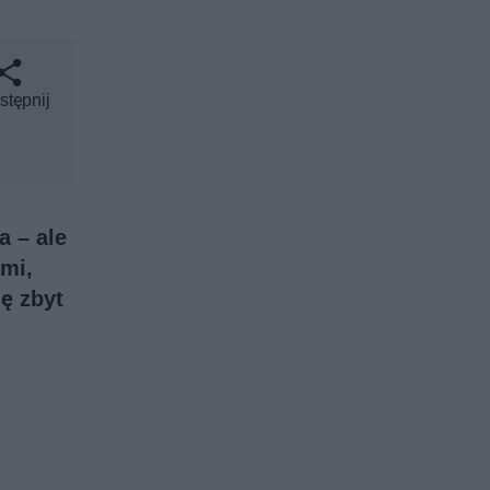
stępnij
a – ale
ami,
ię zbyt