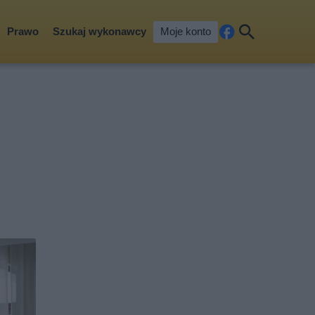
Prawo
Szukaj wykonawcy
Moje konto
Fa
Szu
ceb
kaj
ook