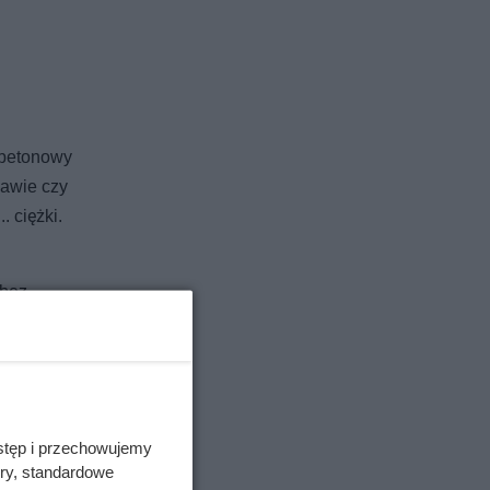
 betonowy
zawie czy
 ciężki.
 bez
łoty lub
stęp i przechowujemy
ory, standardowe