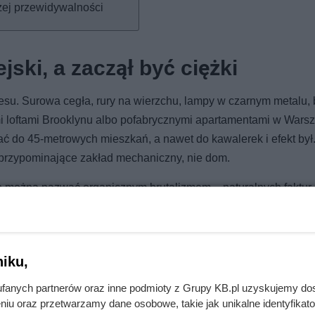
żej przewidywalności
jski, a zaczął być ciężki
kcesu. Surowa cegła, rury na wierzchu, lampy w czarnym metalu,
nnymi loftami Brooklynu albo pofabrycznymi apartamentami w Wars
ć do 45-metrowych mieszkań, a nawet do kawalerek i efekt był...
 przypominające zakład mechaniczny, nie dom.
co można nazwać organicznym brutalizmem – naturalnych faktur
i – owszem, ale w ciepłych odcieniach ochry. Metal – tak, ale z
cegła co najwyżej jako detal, nie dominanta.
iku,
fanych partnerów oraz inne podmioty z Grupy KB.pl uzyskujemy do
niu oraz przetwarzamy dane osobowe, takie jak unikalne identyfikat