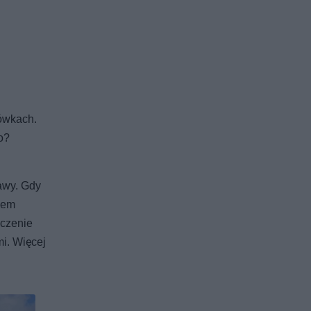
iówkach.
o?
tawy. Gdy
zem
ączenie
i. Więcej