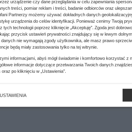
przez urządzenie czy dane przeglądania w celu zapewniania sperson
e było. Polacy wykupują zapasy już latem
ych treści, pomiar reklam i treści, badanie odbiorców oraz ulepszan
fani Partnerzy możemy używać dokładnych danych geolokalizacyjn
tykę urządzenia do celów identyfikacji. Ponieważ cenimy Twoją pry
z tych technologii poprzez kliknięcie „Akceptuję”. Zgoda jest dobro
mięsa z Dino. Klienci zaskoczeni
ikając przycisk ustawień prywatności znajdujący się w lewym dolnym
a danych nie wymagają zgody użytkownika, ale masz prawo sprzeciw
ncje będą miały zastosowania tylko na tej witrynie.
szymi informacjami, abyś mógł świadomie i komfortowo korzystać z
gółowe informacje dotyczące przetwarzania Twoich danych znajdzi
s
oraz po kliknięciu w „Ustawienia”.
USTAWIENIA