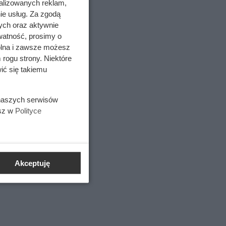
alizowanych reklam,
ie usług. Za zgodą
ych oraz aktywnie
watność, prosimy o
wolna i zawsze możesz
 rogu strony. Niektóre
ić się takiemu
 naszych serwisów
esz w
Polityce
Akceptuję