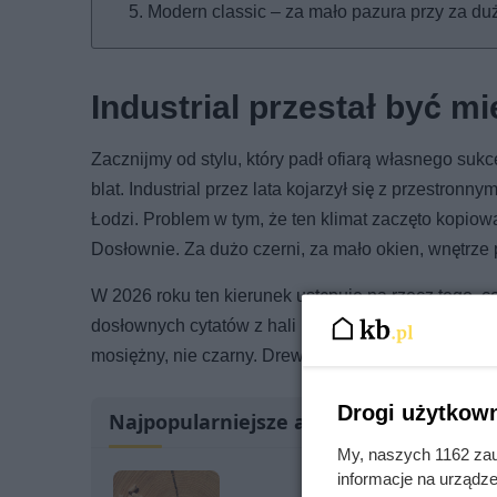
Modern classic – za mało pazura przy za du
Industrial przestał być mie
Zacznijmy od stylu, który padł ofiarą własnego su
blat. Industrial przez lata kojarzył się z przestro
Łodzi. Problem w tym, że ten klimat zaczęto kopiowa
Dosłownie. Za dużo czerni, za mało okien, wnętrze
W 2026 roku ten kierunek ustępuje na rzecz tego, 
dosłownych cytatów z hali produkcyjnej. Surowe tynk
mosiężny, nie czarny. Drewno na pierwszym planie, 
Drogi użytkown
Najpopularniejsze artykuły
My, naszych 1162 zau
informacje na urządze