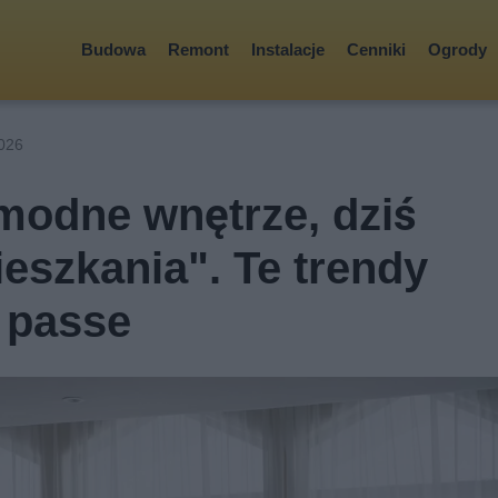
Budowa
Remont
Instalacje
Cenniki
Ogrody
2026
modne wnętrze, dziś
eszkania". Te trendy
ż passe