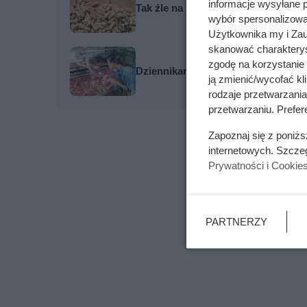
informacje wysyłane 
Tak źle na rynku pelletu jeszcze ni
wybór spersonalizowan
Użytkownika my i Zau
skanować charakterys
zgodę na korzystanie 
Dziennikarze ujawnili pochodzenie 
ją zmienić/wycofać kl
rodzaje przetwarzani
przetwarzaniu. Prefere
Zapoznaj się z poniż
internetowych. Szcze
Prywatności i Cookie
PARTNERZY