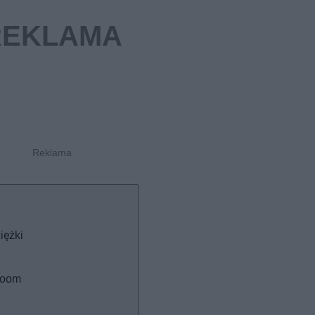
iężki
wroom