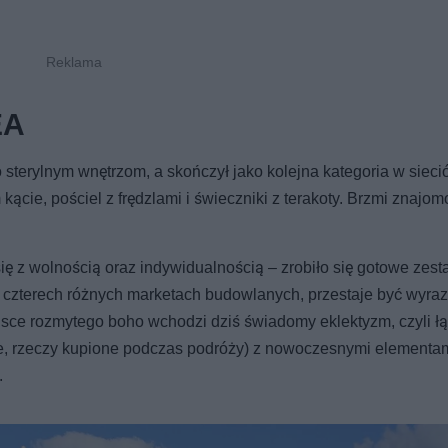
EA
ko sterylnym wnętrzom, a skończył jako kolejna kategoria w siec
kącie, pościel z frędzlami i świeczniki z terakoty. Brzmi znajom
się z wolnością oraz indywidualnością – zrobiło się gotowe zes
czterech różnych marketach budowlanych, przestaje być wyra
jsce rozmytego boho wchodzi dziś świadomy eklektyzm, czyli ł
le, rzeczy kupione podczas podróży) z nowoczesnymi elementam
.