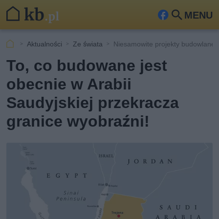
MENU
Fa
Szu
ceb
kaj
Aktualności
Ze świata
Niesamowite projekty budowlane w
ook
To, co budowane jest
obecnie w Arabii
Saudyjskiej przekracza
granice wyobraźni!