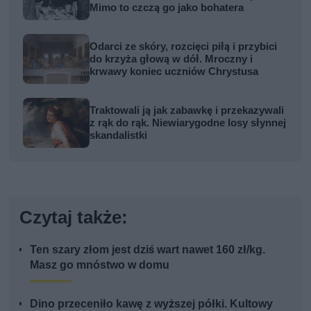
Mimo to czczą go jako bohatera
Odarci ze skóry, rozcięci piłą i przybici
do krzyża głową w dół. Mroczny i
krwawy koniec uczniów Chrystusa
Traktowali ją jak zabawkę i przekazywali
z rąk do rąk. Niewiarygodne losy słynnej
skandalistki
Czytaj także:
Ten szary złom jest dziś wart nawet 160 zł/kg.
Masz go mnóstwo w domu
Dino przeceniło kawę z wyższej półki. Kultowy