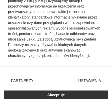
podmioty z Grupy KB.pl uzyskujemy dostęp i
przechowujemy informacje na urządzeniu oraz
przetwarzamy dane osobowe, takie jak unikalne
identyfikatory, standardowe informacje wysyłane przez
urządzenie czy dane przeglądania w celu zapewniania
spersonalizowanych reklam, wybór spersonalizowanych
treści, pomiar reklam i treści, badanie odbiorców oraz
ulepszanie usług. Za zgodą Użytkownika my i Zaufani
Partnerzy możemy używać dokładnych danych
geolokalizacyjnych oraz aktywnie skanować
charakterystykę urządzenia do celów identyfikacji.
Ponieważ cenimy Twoją prywatność, prosimy o zgodę na
korzystanie z tych technologii poprzez kliknięcie
„Akceptuję”. Zgoda jest dobrowolna i zawsze możesz ją
zmienić/wycofać klikając przycisk ustawień prywatności
PARTNERZY
USTAWIENIA
znajdujący się w lewym dolnym rogu strony. Niektóre
rodzaje przetwarzania danych nie wymagają zgody
użytkownika, ale masz prawo sprzeciwić się takiemu
Akceptuję
przetwarzaniu. Preferencje będą miały zastosowania tylko
na tej witrynie.