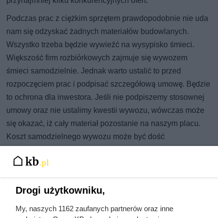
przynajmniej kilku konkurencyjnych ofert.
Podczas prac z ciężkim sprzętem prawdopodobnie nie uda
nam się odzyskać żadnych materiałów budowlanych.
Wszystko trzeba będzie wywieźć na wysypisko śmieci.
Większość firm rozbiórkowych zajmuje się wywozem
śmieci samodzielnie. Jednak warto ustalić to przed
rozpoczęciem prac i podpisać szczegółową umowę. Będzie
to ochrona dla inwestora. Jeśli nie podpiszemy stosownej
umowy oraz nie ustalimy kwestii wywozu, wówczas może
się okazać, iż cały materiał pozostanie na naszym placu.
Koszt samodzielnego wywozu może być dość
zróżnicowany. Największy wpływ na cenę ma odległość do
wysypiska. W niektórych wypadkach wywóz może
3
kosztować nawet 120 zł/m
.
Drogi użytkowniku,
My, naszych 1162 zaufanych partnerów oraz inne