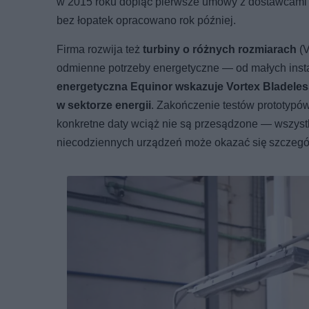
w 2015 roku dopiąć pierwsze umowy z dostawcami i 
bez łopatek opracowano rok później.
Firma rozwija też
turbiny o różnych rozmiarach
(V
odmienne potrzeby energetyczne — od małych insta
energetyczna Equinor wskazuje Vortex Bladeless
w sektorze energii
. Zakończenie testów prototypów
konkretne daty wciąż nie są przesądzone — wszyst
niecodziennych urządzeń może okazać się szczeg