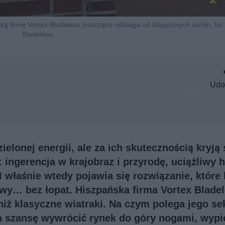
 firmę Vortex Bladeless znacząco odbiega od klasycznych turbin, fot.
Bladeless
Udo
elonej energii, ale za ich skutecznością kryją 
 ingerencja w krajobraz i przyrodę, uciążliwy 
 I właśnie wtedy pojawia się rozwiązanie, które
owy… bez łopat. Hiszpańska firma Vortex Blade
niż klasyczne wiatraki. Na czym polega jego sek
a szansę wywrócić rynek do góry nogami, wypi