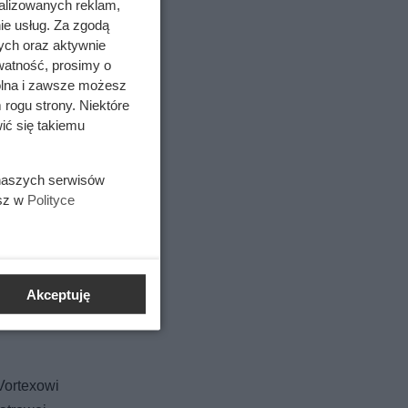
loną
alizowanych reklam,
ie usług. Za zgodą
Vortex
ych oraz aktywnie
watność, prosimy o
wolna i zawsze możesz
 rogu strony. Niektóre
ić się takiemu
 naszych serwisów
esz w
Polityce
niają
Akceptuję
Vortexowi