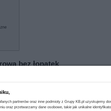
czne
trowa bez łopatek
awiła się już w 2002 roku. Wtedy David Yáñez, zainspirowany f
rócił uwagę na potencjał energetyczny wirów von Kármána — z
a na przeszkodę i zaczyna rytmicznie „tańczyć” wokół niej.
iku,
wał głównie jako koncepcja. Przełom nastąpił w 2012 roku, gd
fanych partnerów oraz inne podmioty z Grupy KB.pl uzyskujemy do
cia firmę. Dwa lata później — w 2014 roku — Vortex zdobył
niu oraz przetwarzamy dane osobowe, takie jak unikalne identyfikat