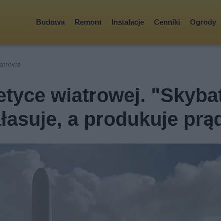
Budowa
Remont
Instalacje
Cenniki
Ogrody
atrowa
tyce wiatrowej. "Skyba
ałasuje, a produkuje prą