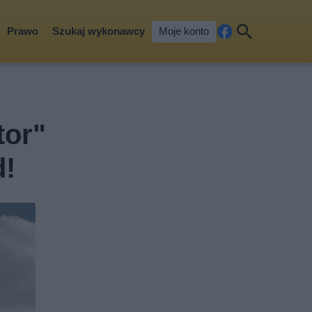
Prawo
Szukaj wykonawcy
Moje konto
Fa
Szu
ceb
kaj
ook
tor"
d!