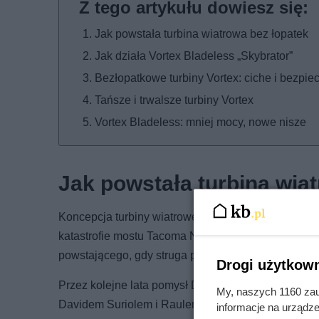
Jak powstała turbina wiatrowa bez łopatek
Jak działa Vortex Bladeless „Skybrator”
Bezłopatkowe turbiny Vortex: ciche i bezpie
Tańsze i trwalsze turbiny Vortex
Vortex Bladeless: mniej mocy, nowe nisze
Jak powstała turbina wia
Koncepcja turbiny wiatrowej pozbawionej łopat poj
katastrofie mostu Tacoma Narrows z 1940 roku, zw
powstającego, gdy struga powietrza lub cieczy trafi
Drogi użytkown
Przez kolejne lata pomysł Davida Yáñeza funkcjono
My, naszych 1160 zau
Davidem Suriolem i Raulem Martínem powołał do ży
informacje na urządze