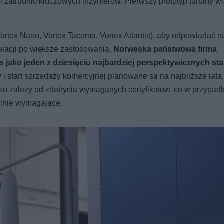
zatrudnić kluczowych inżynierów. Pierwszy prototyp turbiny wi
ortex Nano, Vortex Tacoma, Vortex Atlantis), aby odpowiadać n
lacji po większe zastosowania.
Norweska państwowa firma
 jako jeden z dziesięciu najbardziej perspektywicznych st
 i start sprzedaży komercyjnej planowane są na najbliższe lata
ko zależy od zdobycia wymaganych certyfikatów, co w przypadk
ólnie wymagające.