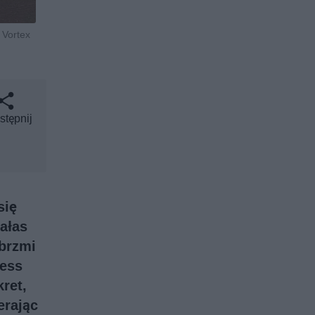
 Vortex
stępnij
się
hałas
 brzmi
less
ret,
erając