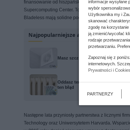
finansowanie od hiszpańskiego Centrum Rozwoju T
informacje wysyłane 
wybór spersonalizowan
Supercomputing Center. To właśnie dzięki pogłębio
Użytkownika my i Zau
Bladeless mają solidne podstawy.
skanować charakterys
zgodę na korzystanie 
ją zmienić/wycofać kl
Najpopularniejsze artykuły
rodzaje przetwarzani
przetwarzaniu. Prefere
Zapoznaj się z poniż
Masz szczelne okna? To właśnie dla
internetowych. Szcze
Prywatności i Cookie
Oddasz ten ciężki klamot na złom za
ten błąd
PARTNERZY
Następne lata przyniosły partnerstwa z licznymi fir
Technology oraz Uniwersytetem Harvarda. Wsparcie