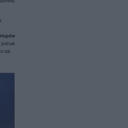
atrowej
a
artupów
, jednak
u tak