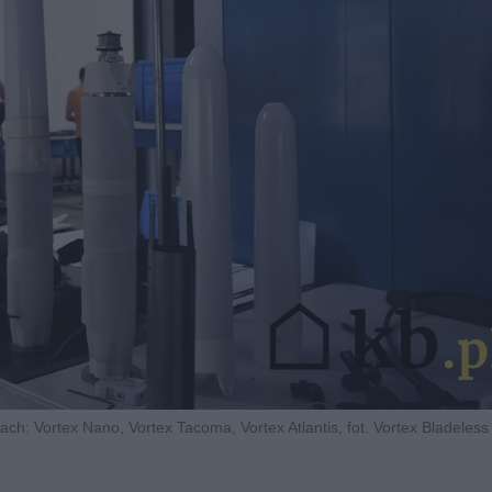
ch: Vortex Nano, Vortex Tacoma, Vortex Atlantis, fot. Vortex Bladeless