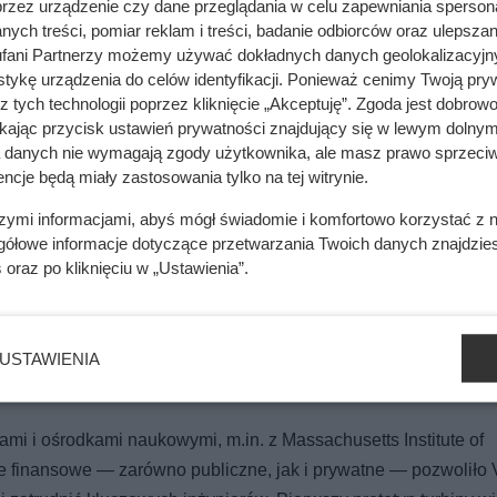
echnologii Przemysłowych oraz rozpoczął współpracę z Barce
przez urządzenie czy dane przeglądania w celu zapewniania sperson
ych treści, pomiar reklam i treści, badanie odbiorców oraz ulepszan
nym analizom i symulacjom udało się potwierdzić, że założenia 
fani Partnerzy możemy używać dokładnych danych geolokalizacyjn
tykę urządzenia do celów identyfikacji. Ponieważ cenimy Twoją pry
z tych technologii poprzez kliknięcie „Akceptuję”. Zgoda jest dobro
ikając przycisk ustawień prywatności znajdujący się w lewym dolnym
a danych nie wymagają zgody użytkownika, ale masz prawo sprzeciw
ncje będą miały zastosowania tylko na tej witrynie.
szymi informacjami, abyś mógł świadomie i komfortowo korzystać z
tego wentylacja może przestać działać
gółowe informacje dotyczące przetwarzania Twoich danych znajdzi
s
oraz po kliknięciu w „Ustawienia”.
 80 zł, a w sieci zapłacą za niego tysiące. Polacy masowo popeł
USTAWIENIA
mami i ośrodkami naukowymi, m.in. z Massachusetts Institute of
 finansowe — zarówno publiczne, jak i prywatne — pozwoliło 