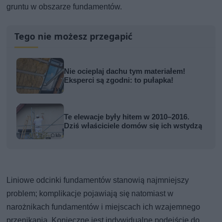
gruntu w obszarze fundamentów.
Tego nie możesz przegapić
Nie ocieplaj dachu tym materiałem!
Eksperci są zgodni: to pułapka!
Te elewacje były hitem w 2010–2016.
Dziś właściciele domów się ich wstydzą
Liniowe odcinki fundamentów stanowią najmniejszy
problem; komplikacje pojawiają się natomiast w
narożnikach fundamentów i miejscach ich wzajemnego
przenikania. Konieczne jest indywidualne podejście do