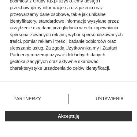
podmioty z Grupy KB.pl uzyskujemy dostęp i
przechowujemy informacje na urządzeniu oraz
przetwarzamy dane osobowe, takie jak unikalne
identyfikatory, standardowe informacje wysyłane przez
urządzenie czy dane przeglądania w celu zapewniania
spersonalizowanych reklam, wybór spersonalizowanych
treści, pomiar reklam i treści, badanie odbiorców oraz
ulepszanie usług. Za zgodą Użytkownika my i Zaufani
Partnerzy możemy używać dokładnych danych
geolokalizacyjnych oraz aktywnie skanować
charakterystykę urządzenia do celów identyfikacji.
Ponieważ cenimy Twoją prywatność, prosimy o zgodę na
korzystanie z tych technologii poprzez kliknięcie
„Akceptuję”. Zgoda jest dobrowolna i zawsze możesz ją
zmienić/wycofać klikając przycisk ustawień prywatności
PARTNERZY
USTAWIENIA
znajdujący się w lewym dolnym rogu strony. Niektóre
rodzaje przetwarzania danych nie wymagają zgody
użytkownika, ale masz prawo sprzeciwić się takiemu
Akceptuję
przetwarzaniu. Preferencje będą miały zastosowania tylko
na tej witrynie.