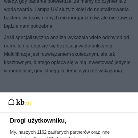
wtedy, gdy badanie potwierdza, że mamy do czynienia z
wodą twardą. Lampa UV służy z kolei do neutralizowania
bakterii, wirusów i innych mikroorganizmów, ale nie zawsze
będzie nam potrzebna.
Jeśli specjalistyczna analiza wykazała wiele odchyleń od
norm, to nie obędzie się bez stacji wielofunkcyjnej.
Multifiltracja jest rozwiązaniem skutecznym, ale też
kosztownym, dlatego opłaca się w nią inwestować jedynie
w momencie, gdy istnieją ku temu wyraźne wskazania.
Drogi użytkowniku,
My, naszych 1162 zaufanych partnerów oraz inne