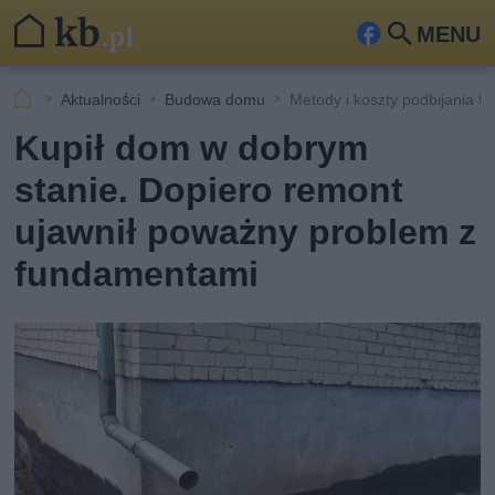
MENU
Fa
Szu
ceb
kaj
Aktualności
Budowa domu
Metody i koszty podbijania 
ook
Kupił dom w dobrym
stanie. Dopiero remont
ujawnił poważny problem z
fundamentami