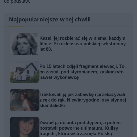
od podstaw.
Najpopularniejsze w tej chwili
Kazali jej rozbierać się w niemal każdym
filmie. Przekleństwo polskiej seksbomby
lat 80.
Po 15 latach zdjęli fragment elewacji. To,
co zastali pod styropianem, zaskoczyło
nawet wykonawcę
Traktowali ją jak zabawkę i przekazywali
z rąk do rąk. Niewiarygodne losy słynnej
skandalistki
Zwabił ją do auta podstępem, a potem
postawił potworne ultimatum. Kulisy
tragedii, która wstrząsnęła Polską