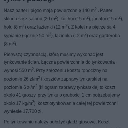
2
Nasz parter i piętro mają powierzchnię 140 m
. Parter
2
2
2
składa się z salonu (20 m
), kuchni (15 m
), jadalni (15 m
),
2
2
holu (8 m
) oraz łazienki (12 m
). Z kolei na piętrze są 4
2
2
sypianie (łącznie 50 m
), łazienka (12 m
) oraz garderoba
2
(8 m
).
Pierwszą czynnością, którą musimy wykonać jest
tynkowanie ścian. Łączna powierzchnia do tynkowania
2
wynosi 550 m
. Przy założeniu kosztu robocizny na
2
poziomie 26 zł/m
i kosztów zaprawy tynkarskiej na
2
poziomie 6 zł/m
(kilogram zaprawy tynkarskiej to koszt
około 41 groszy, przy tynku o grubości 1 cm potrzebujemy
2
około 17 kg/m
) koszt otynkowania całej tej powierzchni
wyniesie 17.700 zł.
Po tynkowaniu należy położyć gładź gipsową. Koszt