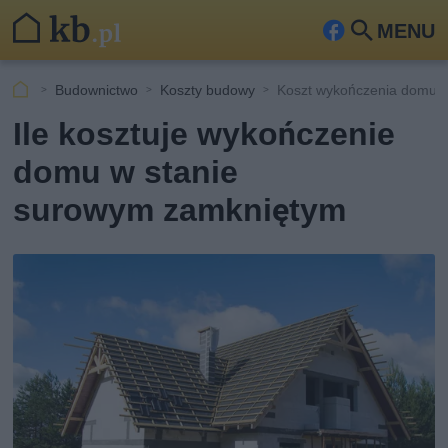
MENU
Fa
Szu
ceb
kaj
Budownictwo
Koszty budowy
Koszt wykończenia domu w
ook
Ile kosztuje wykończenie
domu w stanie
surowym zamkniętym