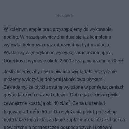
W kolejnym etapie prac przystępujemy do wykonania
podłóg. W naszej piwnicy znajduje się już kompletna
wylewka betonowa oraz odpowiednia hydroizolacja.
Wystarczy więc wykonać wylewkę samopoziomującą,
2
której koszt wyniesie około 2.600 zł za powierzchnię 70 m
.
Jeśli chcemy, aby nasza piwnica wyglądała estetycznie,
możemy wyłożyć ją dobrymi jakościowo płytkami.
Zakładamy, że płytki zostaną wyłożone w pomieszczeniach
gospodarczych oraz w kotłowni. Dobre jakościowo płytki
2
zewnętrzne kosztują ok. 40 zł/m
. Cena ułożenia i
2
fugowania 1 m
to 50 zł. Do wyłożenia płytek potrzebne
będą także fuga i klej, za które zapłacimy ok. 550 zł. Łączna
powierzchnia pomieszczeń gospodarczych i kotłowni