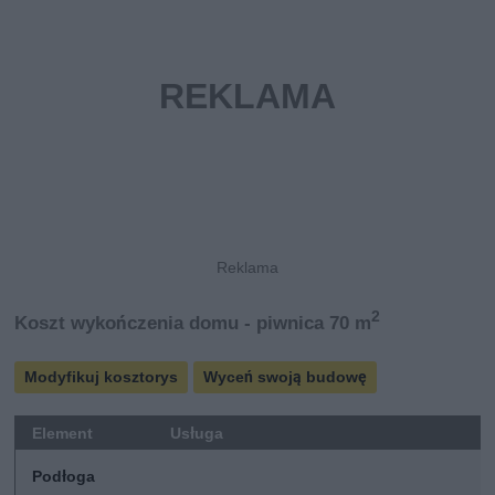
2
Koszt wykończenia domu - piwnica 70 m
Modyfikuj kosztorys
Wyceń swoją budowę
Element
Usługa
Podłoga