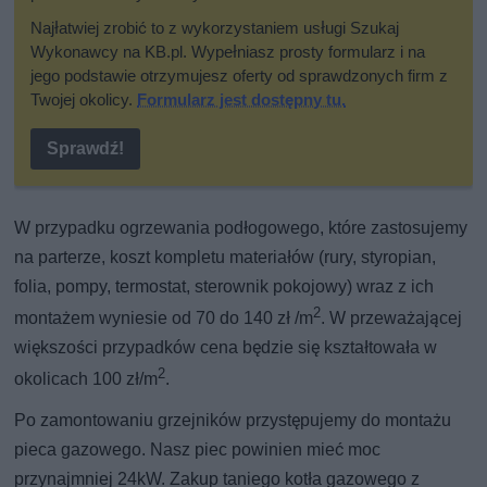
Najłatwiej zrobić to z wykorzystaniem usługi Szukaj
Wykonawcy na KB.pl. Wypełniasz prosty formularz i na
jego podstawie otrzymujesz oferty od sprawdzonych firm z
Twojej okolicy.
Formularz jest dostępny tu.
Sprawdź!
W przypadku ogrzewania podłogowego, które zastosujemy
na parterze, koszt kompletu materiałów (rury, styropian,
folia, pompy, termostat, sterownik pokojowy) wraz z ich
2
montażem wyniesie od 70 do 140 zł /m
. W przeważającej
większości przypadków cena będzie się kształtowała w
2
okolicach 100 zł/m
.
Po zamontowaniu grzejników przystępujemy do montażu
pieca gazowego. Nasz piec powinien mieć moc
przynajmniej 24kW. Zakup taniego kotła gazowego z