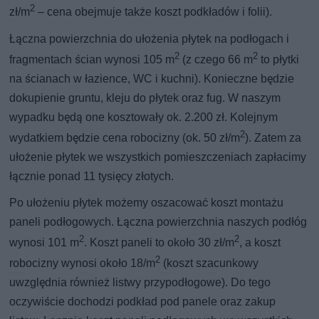
2
zł/m
– cena obejmuje także koszt podkładów i folii).
Łączna powierzchnia do ułożenia płytek na podłogach i
2
2
fragmentach ścian wynosi 105 m
(z czego 66 m
to płytki
na ścianach w łazience, WC i kuchni). Konieczne będzie
dokupienie gruntu, kleju do płytek oraz fug. W naszym
wypadku będą one kosztowały ok. 2.200 zł. Kolejnym
2
wydatkiem będzie cena robocizny (ok. 50 zł/m
). Zatem za
ułożenie płytek we wszystkich pomieszczeniach zapłacimy
łącznie ponad 11 tysięcy złotych.
Po ułożeniu płytek możemy oszacować koszt montażu
paneli podłogowych. Łączna powierzchnia naszych podłóg
2
2
wynosi 101 m
. Koszt paneli to około 30 zł/m
, a koszt
2
robocizny wynosi około 18/m
(koszt szacunkowy
uwzględnia również listwy przypodłogowe). Do tego
oczywiście dochodzi podkład pod panele oraz zakup