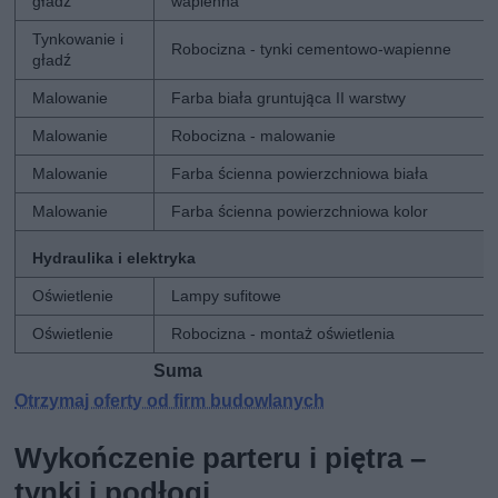
gładź
wapienna
Tynkowanie i
Robocizna - tynki cementowo-wapienne
gładź
Malowanie
Farba biała gruntująca II warstwy
Malowanie
Robocizna - malowanie
Malowanie
Farba ścienna powierzchniowa biała
Malowanie
Farba ścienna powierzchniowa kolor
Hydraulika i elektryka
Oświetlenie
Lampy sufitowe
Oświetlenie
Robocizna - montaż oświetlenia
Suma
2
Otrzymaj oferty od firm budowlanych
Wykończenie parteru i piętra –
tynki i podłogi