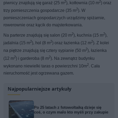
2
2
piwnicy znajdują się garaż (25 m
), kotłownia (10 m
) oraz
2
trzy pomieszczenia gospodarcze (35 m
). W
pomieszczeniach gospodarczych urządzimy spiżarnie,
rowerownie oraz kącik do majsterkowania.
2
2
Na parterze znajdują się salon (20 m
), kuchnia (15 m
),
2
2
2
jadalnia (15 m
), hol (8 m
) oraz łazienka (12 m
). Z kolei
2
na piętrze znajdują się cztery sypianie (50 m
), łazienka
2
2
(12 m
) i garderoba (8 m
). Na zewnątrz budynku
2
wykonano niewielki taras o powierzchni 10m
. Cała
nieruchomość jest ogrzewana gazem.
Najpopularniejsze artykuły
Po 25 latach z fotowoltaiką dzieje się
coś, o czym mało kto myśli przy zakupie