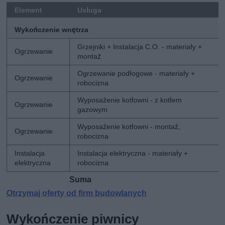
Element
Usługa
Wykończenie wnętrza
Grzejniki + Instalacja C.O. - materiały +
Ogrzewanie
montaż
Ogrzewanie podłogowe - materiały +
Ogrzewanie
robocizna
Wyposażenie kotłowni - z kotłem
Ogrzewanie
gazowym
Wyposażenie kotłowni - montaż,
Ogrzewanie
robocizna
Instalacja
Instalacja elektryczna - materiały +
elektryczna
robocizna
Suma
4
Otrzymaj oferty od firm budowlanych
Wykończenie piwnicy