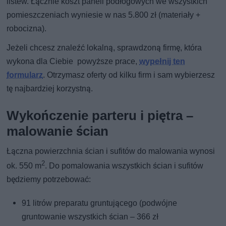
listew. Łącznie koszt paneli podłogowych we wszystkich
pomieszczeniach wyniesie w nas 5.800 zł (materiały +
robocizna).
Jeżeli chcesz znaleźć lokalną, sprawdzoną firmę, która
wykona dla Ciebie powyższe prace,
wypełnij ten
formularz
. Otrzymasz oferty od kilku firm i sam wybierzesz
tę najbardziej korzystną.
Wykończenie parteru i piętra –
malowanie ścian
Łączna powierzchnia ścian i sufitów do malowania wynosi
2
ok. 550 m
. Do pomalowania wszystkich ścian i sufitów
będziemy potrzebować:
91 litrów preparatu gruntującego (podwójne
gruntowanie wszystkich ścian – 366 zł