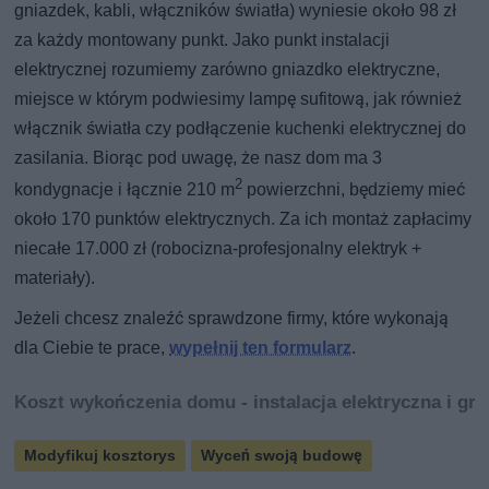
gniazdek, kabli, włączników światła) wyniesie około 98 zł
za każdy montowany punkt. Jako punkt instalacji
elektrycznej rozumiemy zarówno gniazdko elektryczne,
miejsce w którym podwiesimy lampę sufitową, jak również
włącznik światła czy podłączenie kuchenki elektrycznej do
zasilania. Biorąc pod uwagę, że nasz dom ma 3
2
kondygnacje i łącznie 210 m
powierzchni, będziemy mieć
około 170 punktów elektrycznych. Za ich montaż zapłacimy
niecałe 17.000 zł (robocizna-profesjonalny elektryk +
materiały).
Jeżeli chcesz znaleźć sprawdzone firmy, które wykonają
dla Ciebie te prace,
wypełnij ten formularz
.
Koszt wykończenia domu - instalacja elektryczna i gr
Modyfikuj kosztorys
Wyceń swoją budowę