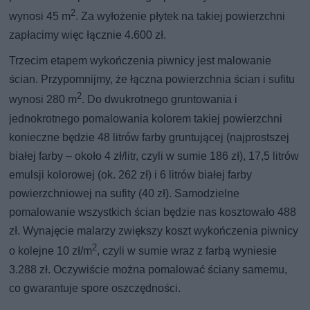
2
wynosi 45 m
. Za wyłożenie płytek na takiej powierzchni
zapłacimy więc łącznie 4.600 zł.
Trzecim etapem wykończenia piwnicy jest malowanie
ścian. Przypomnijmy, że łączna powierzchnia ścian i sufitu
2
wynosi 280 m
. Do dwukrotnego gruntowania i
jednokrotnego pomalowania kolorem takiej powierzchni
konieczne będzie 48 litrów farby gruntującej (najprostszej
białej farby – około 4 zł/litr, czyli w sumie 186 zł), 17,5 litrów
emulsji kolorowej (ok. 262 zł) i 6 litrów białej farby
powierzchniowej na sufity (40 zł). Samodzielne
pomalowanie wszystkich ścian będzie nas kosztowało 488
zł. Wynajęcie malarzy zwiększy koszt wykończenia piwnicy
2
o kolejne 10 zł/m
, czyli w sumie wraz z farbą wyniesie
3.288 zł. Oczywiście można pomalować ściany samemu,
co gwarantuje spore oszczędności.