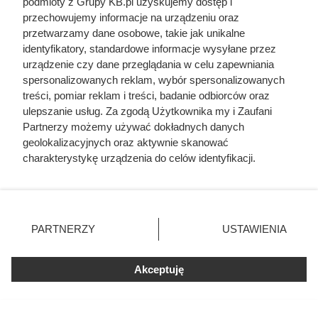
podłogę
podmioty z Grupy KB.pl uzyskujemy dostęp i
przechowujemy informacje na urządzeniu oraz
Płytki na
Preparat gruntujący
przetwarzamy dane osobowe, takie jak unikalne
podłogę
identyfikatory, standardowe informacje wysyłane przez
Płytki na
urządzenie czy dane przeglądania w celu zapewniania
Robocizna - układanie płytek na podłodze
podłogę
spersonalizowanych reklam, wybór spersonalizowanych
treści, pomiar reklam i treści, badanie odbiorców oraz
Panele
Panele podłogowe
ulepszanie usług. Za zgodą Użytkownika my i Zaufani
podłogowe
Partnerzy możemy używać dokładnych danych
Panele
geolokalizacyjnych oraz aktywnie skanować
Podkład pod panele podłogowe
podłogowe
charakterystykę urządzenia do celów identyfikacji.
Ponieważ cenimy Twoją prywatność, prosimy o zgodę na
Panele
Listwy przypodłogowe PCV do paneli
korzystanie z tych technologii poprzez kliknięcie
podłogowe
„Akceptuję”. Zgoda jest dobrowolna i zawsze możesz ją
Panele
Listwa progowa
zmienić/wycofać klikając przycisk ustawień prywatności
podłogowe
PARTNERZY
USTAWIENIA
znajdujący się w lewym dolnym rogu strony. Niektóre
Panele
Robocizna - układanie paneli
rodzaje przetwarzania danych nie wymagają zgody
podłogowe
podłogowych
użytkownika, ale masz prawo sprzeciwić się takiemu
Akceptuję
przetwarzaniu. Preferencje będą miały zastosowania tylko
Ściany i sufit
na tej witrynie.