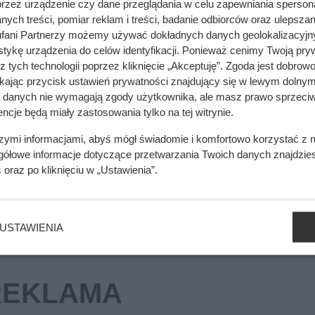
przez urządzenie czy dane przeglądania w celu zapewniania sperson
ych treści, pomiar reklam i treści, badanie odbiorców oraz ulepszan
fani Partnerzy możemy używać dokładnych danych geolokalizacyjn
tykę urządzenia do celów identyfikacji. Ponieważ cenimy Twoją pry
 detal. Potem ciepło dosłownie ucieka
z tych technologii poprzez kliknięcie „Akceptuję”. Zgoda jest dobro
ikając przycisk ustawień prywatności znajdujący się w lewym dolnym
a danych nie wymagają zgody użytkownika, ale masz prawo sprzeciw
ncje będą miały zastosowania tylko na tej witrynie.
wę. Wystarczy 2 cm zamiast 17 cm
szymi informacjami, abyś mógł świadomie i komfortowo korzystać z
gółowe informacje dotyczące przetwarzania Twoich danych znajdzi
s
oraz po kliknięciu w „Ustawienia”.
USTAWIENIA