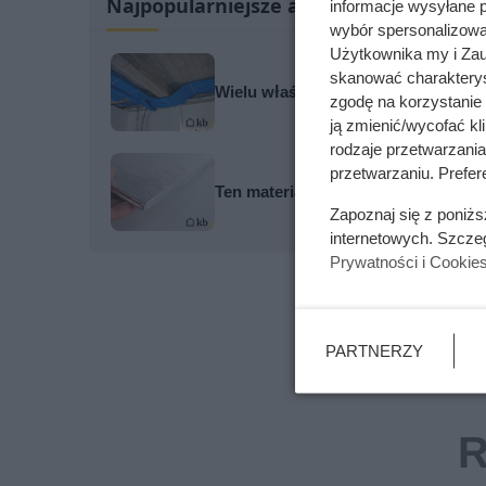
Najpopularniejsze artykuły
informacje wysyłane 
wybór spersonalizowan
Użytkownika my i Zau
skanować charakterys
Wielu właścicieli domów pomija ten
zgodę na korzystanie 
ją zmienić/wycofać kl
rodzaje przetwarzani
przetwarzaniu. Prefere
Ten materiał bije styropian na gło
Zapoznaj się z poniż
internetowych. Szcze
Prywatności i Cookie
PARTNERZY