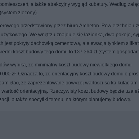
pomieszczeń, a także atrakcyjny wygląd kubatury. Według zał
(system zlecony).
rterowego przedstawiony przez biuro Archeton. Powierzchnia uż
 użytkowego. We wnętrzu znajduje się łazienka, dwa pokoje, syp
ch jest pokryty dachówką cementową, a elewacja tynkiem silik
redni koszt budowy tego domu to 137 364 zł (system gospodarc
adów wynika, że minimalny koszt budowy niewielkiego domu
0 000 zł. Oznacza to, że orientacyjny koszt budowy domu o prost
 pamiętać, że zaprezentowane powyżej wartości są kalkulacjami
e wartość orientacyjną. Rzeczywisty koszt budowy będzie uzale
acji, a także specyfiki terenu, na którym planujemy budowę.