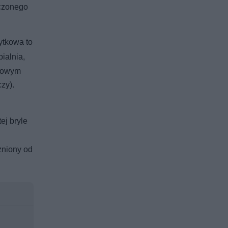
ączonego
ytkowa to
ialnia,
atowym
zy).
ej bryle
żniony od