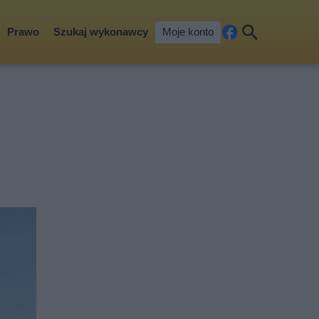
Prawo
Szukaj wykonawcy
Moje konto
Fa
Szu
ceb
kaj
ook