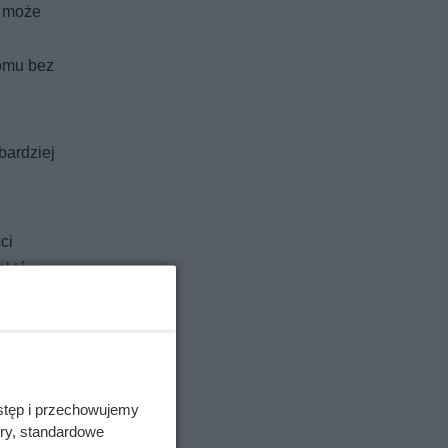
a może
domu bez
bardziej
ci
jektów
owe i
 budynku
stęp i przechowujemy
ory, standardowe