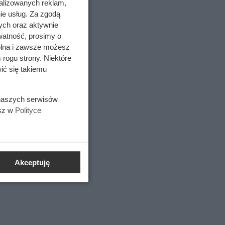
alizowanych reklam,
ie usług. Za zgodą
ych oraz aktywnie
watność, prosimy o
wolna i zawsze możesz
 rogu strony. Niektóre
ić się takiemu
 naszych serwisów
esz w
Polityce
Akceptuję