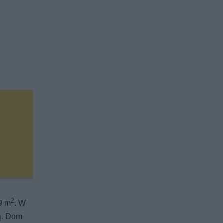
2
9 m
. W
ą. Dom