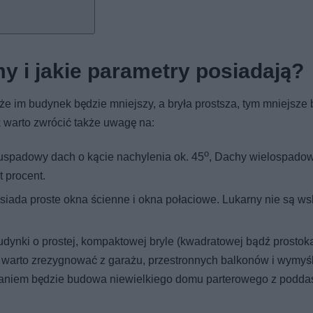
my i jakie parametry posiadają?
e im budynek będzie mniejszy, a bryła prostsza, tym mniejsze
 warto zwrócić także uwagę na:
o
uspadowy dach o kącie nachylenia ok. 45
, Dachy wielospado
t procent.
iada proste okna ścienne i okna połaciowe. Lukarny nie są w
ynki o prostej, kompaktowej bryle (kwadratowej bądź prostoką
, warto zrezygnować z garażu, przestronnych balkonów i wymyś
niem będzie budowa niewielkiego domu parterowego z podd