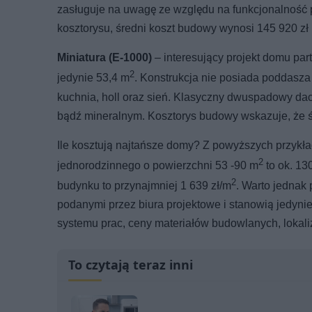
zasługuje na uwagę ze względu na funkcjonalność 
kosztorysu, średni koszt budowy wynosi 145 920 zł 
Miniatura (E-1000)
– interesujący projekt domu pa
2
jedynie 53,4 m
. Konstrukcja nie posiada poddasza
kuchnia, holl oraz sień. Klasyczny dwuspadowy da
bądź mineralnym. Kosztorys budowy wskazuje, że ś
Ile kosztują najtańsze domy? Z powyższych przykł
2
jednorodzinnego o powierzchni 53 -90 m
to ok. 13
2
budynku to przynajmniej 1 639 zł/m
. Warto jednak
podanymi przez biura projektowe i stanowią jedyni
systemu prac, ceny materiałów budowlanych, lokaliz
To czytają teraz inni