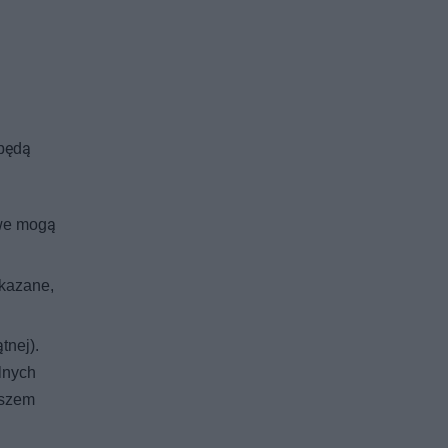
 będą
we mogą
skazane,
tnej).
lnych
aszem