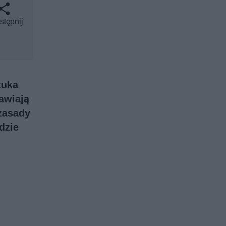
stępnij
zuka
awiają
zasady
dzie