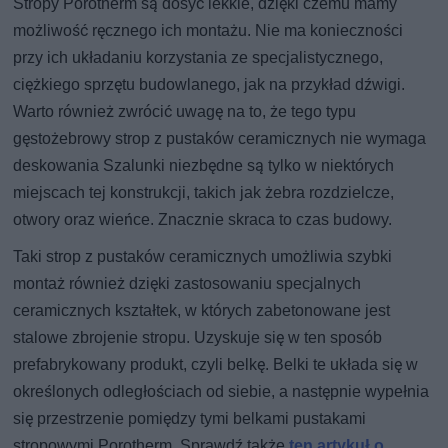
Stropy Porotherm są dosyć lekkie, dzięki czemu mamy
możliwość ręcznego ich montażu. Nie ma konieczności
przy ich układaniu korzystania ze specjalistycznego,
ciężkiego sprzętu budowlanego, jak na przykład dźwigi.
Warto również zwrócić uwagę na to, że tego typu
gęstożebrowy strop z pustaków ceramicznych nie wymaga
deskowania Szalunki niezbędne są tylko w niektórych
miejscach tej konstrukcji, takich jak żebra rozdzielcze,
otwory oraz wieńce. Znacznie skraca to czas budowy.
Taki strop z pustaków ceramicznych umożliwia szybki
montaż również dzięki zastosowaniu specjalnych
ceramicznych kształtek, w których zabetonowane jest
stalowe zbrojenie stropu. Uzyskuje się w ten sposób
prefabrykowany produkt, czyli belkę. Belki te układa się w
określonych odległościach od siebie, a następnie wypełnia
się przestrzenie pomiędzy tymi belkami pustakami
stropowymi Porotherm. Sprawdź także
ten artykuł o