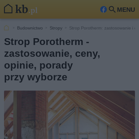
MENU
Fa
Szu
ceb
kaj
Budownictwo
Stropy
Strop Porotherm: zastosowanie i c
ook
Strop Porotherm -
zastosowanie, ceny,
opinie, porady
przy wyborze