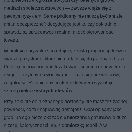
np. z serwisów ogłoszeniowych czy lokalnych grup w
mediach społecznościowych — zawsze wiąże się z
pewnym ryzykiem. Same platformy nie muszą być ani złe,
ani „niebezpieczne”; decydujące jest to, czy dokładnie
sprawdzisz sprzedawcę i realną jakość oferowanego
towaru.
W praktyce prywatni sprzedający często proponują drewno
świeżo pozyskane, które nie nadaje się do palenia od razu.
Po ścięciu powinno ono leżakować i schnieć odpowiednio
długo — czyli być sezonowane — aż osiągnie właściwą
wilgotność. Palenie zbyt mokrym drewnem wywołuje
szereg
niekorzystnych efektów
.
Przy zakupie od nieznanego dostawcy nie masz też żadnej
pewności, co tak naprawdę dostajesz. Opał opisany jako
grab lub dąb może okazać się mieszanką gatunków o dużo
niższej kaloryczności, np. z domieszką topoli. A w