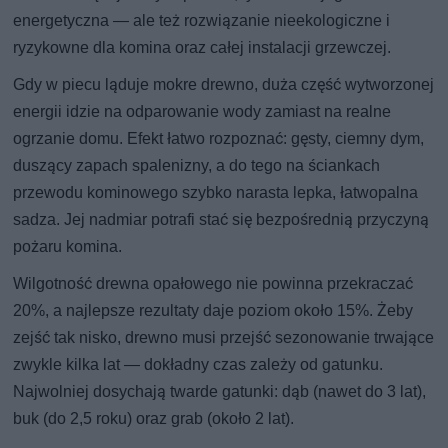
energetyczna — ale też rozwiązanie nieekologiczne i
ryzykowne dla komina oraz całej instalacji grzewczej.
Gdy w piecu ląduje mokre drewno, duża część wytworzonej
energii idzie na odparowanie wody zamiast na realne
ogrzanie domu. Efekt łatwo rozpoznać: gęsty, ciemny dym,
duszący zapach spalenizny, a do tego na ściankach
przewodu kominowego szybko narasta lepka, łatwopalna
sadza. Jej nadmiar potrafi stać się bezpośrednią przyczyną
pożaru komina.
Wilgotność drewna opałowego nie powinna przekraczać
20%, a najlepsze rezultaty daje poziom około 15%. Żeby
zejść tak nisko, drewno musi przejść sezonowanie trwające
zwykle kilka lat — dokładny czas zależy od gatunku.
Najwolniej dosychają twarde gatunki: dąb (nawet do 3 lat),
buk (do 2,5 roku) oraz grab (około 2 lat).