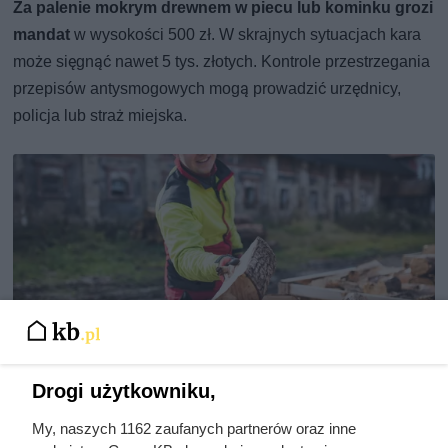
Za palenie mokrym drewnem w piecu lub kominku grozi
mandat
w wysokości 500 zł. W skrajnych sytuacjach kara
może sięgnąć nawet 5 tys. złotych. Kontrole przestrzegania
przepisów antysmogowych mogą prowadzić urzędnicy,
policja lub straż miejska.
Drogi użytkowniku,
My, naszych 1162 zaufanych partnerów oraz inne