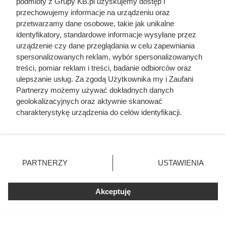
podmioty z Grupy KB.pl uzyskujemy dostęp i
przechowujemy informacje na urządzeniu oraz
przetwarzamy dane osobowe, takie jak unikalne
identyfikatory, standardowe informacje wysyłane przez
urządzenie czy dane przeglądania w celu zapewniania
Doprowadził do śmierci większej
spersonalizowanych reklam, wybór spersonalizowanych
liczby ludzi niż Hitler i Stalin
treści, pomiar reklam i treści, badanie odbiorców oraz
ulepszanie usług. Za zgodą Użytkownika my i Zaufani
razem wzięci. Mimo to czczą go
Partnerzy możemy używać dokładnych danych
jako bohatera
geolokalizacyjnych oraz aktywnie skanować
charakterystykę urządzenia do celów identyfikacji.
Ponieważ cenimy Twoją prywatność, prosimy o zgodę na
korzystanie z tych technologii poprzez kliknięcie
„Akceptuję”. Zgoda jest dobrowolna i zawsze możesz ją
zmienić/wycofać klikając przycisk ustawień prywatności
PARTNERZY
USTAWIENIA
znajdujący się w lewym dolnym rogu strony. Niektóre
rodzaje przetwarzania danych nie wymagają zgody
użytkownika, ale masz prawo sprzeciwić się takiemu
Akceptuję
przetwarzaniu. Preferencje będą miały zastosowania tylko
na tej witrynie.