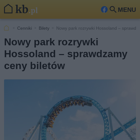
MENU
Fa
Szu
ceb
kaj
Cenniki
Bilety
Nowy park rozrywki Hossoland – sprawdz
ook
Nowy park rozrywki
Hossoland – sprawdzamy
ceny biletów