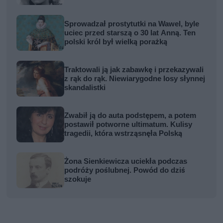
Sprowadzał prostytutki na Wawel, byle
uciec przed starszą o 30 lat Anną. Ten
polski król był wielką porażką
Traktowali ją jak zabawkę i przekazywali
z rąk do rąk. Niewiarygodne losy słynnej
skandalistki
Zwabił ją do auta podstępem, a potem
postawił potworne ultimatum. Kulisy
tragedii, która wstrząsnęła Polską
Żona Sienkiewicza uciekła podczas
podróży poślubnej. Powód do dziś
szokuje