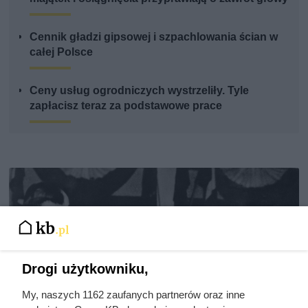
Cennik gładzi gipsowej i szpachlowania ścian w
całej Polsce
Ceny usług ogrodniczych wystrzeliły. Tyle
zapłacisz teraz za podstawowe prace
Drogi użytkowniku,
My, naszych 1162 zaufanych partnerów oraz inne