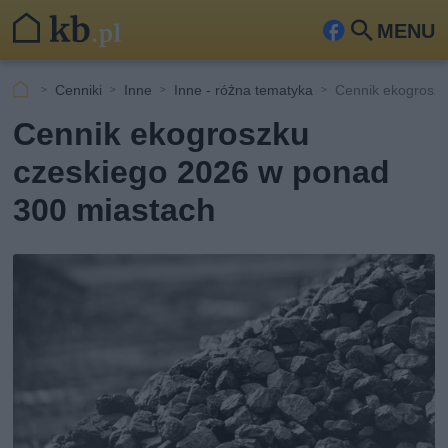
MENU
Fa
Szu
ceb
kaj
Cenniki
Inne
Inne - różna tematyka
Cennik ekogroszk
ook
Cennik ekogroszku
czeskiego 2026 w ponad
300 miastach