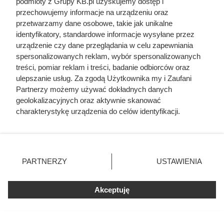
może to przełożyć się na wzrost kosztów dla odbiorców
podmioty z Grupy KB.pl uzyskujemy dostęp i
przechowujemy informacje na urządzeniu oraz
końcowych.
przetwarzamy dane osobowe, takie jak unikalne
identyfikatory, standardowe informacje wysyłane przez
urządzenie czy dane przeglądania w celu zapewniania
spersonalizowanych reklam, wybór spersonalizowanych
treści, pomiar reklam i treści, badanie odbiorców oraz
ulepszanie usług. Za zgodą Użytkownika my i Zaufani
Partnerzy możemy używać dokładnych danych
geolokalizacyjnych oraz aktywnie skanować
charakterystykę urządzenia do celów identyfikacji.
Ponieważ cenimy Twoją prywatność, prosimy o zgodę na
korzystanie z tych technologii poprzez kliknięcie
„Akceptuję”. Zgoda jest dobrowolna i zawsze możesz ją
zmienić/wycofać klikając przycisk ustawień prywatności
PARTNERZY
USTAWIENIA
znajdujący się w lewym dolnym rogu strony. Niektóre
rodzaje przetwarzania danych nie wymagają zgody
użytkownika, ale masz prawo sprzeciwić się takiemu
Akceptuję
przetwarzaniu. Preferencje będą miały zastosowania tylko
Pellet coraz droższy. Właściciele
na tej witrynie.
kotłów mogą odczuć skutki