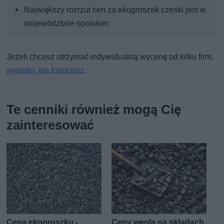
Największy rozrzut cen za ekogroszek czeski jest w
województwie opolskim
Jeżeli chcesz otrzymać indywidualną wycenę od kilku firm,
wypełnij ten formularz
.
Te cenniki również mogą Cię
zainteresować
Cena ekogroszku -
Ceny węgla na składach