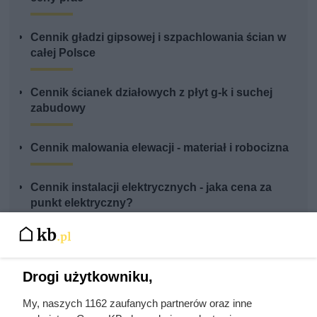
Cennik gładzi gipsowej i szpachlowania ścian w
całej Polsce
Cennik ścianek działowych z płyt g-k i suchej
zabudowy
Cennik malowania elewacji - materiał i robocizna
Cennik instalacji elektrycznych - jaka cena za
punkt elektryczny?
Cennik montażu oświetlenia - przegląd cen
elektryków
Drogi użytkowniku,
My, naszych 1162 zaufanych partnerów oraz inne