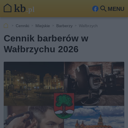
MENU
Fa
Szu
ceb
kaj
Cenniki
Miejskie
Barberzy
Wałbrzych
ook
Cennik barberów w
Wałbrzychu 2026