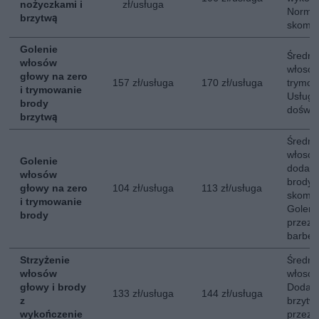
nożyczkami i
zł/usługa
Normal
brzytwą
skompl
Golenie
Średni 
włosów
włosów
głowy na zero
157 zł/usługa
170 zł/usługa
trymow
i trymowanie
Usługa
brody
doświa
brzytwą
Średni 
włosów
Golenie
dodatk
włosów
brody.
głowy na zero
104 zł/usługa
113 zł/usługa
skompl
i trymowanie
Goleni
brody
przez 
barber
Strzyżenie
Średni 
włosów
włosów
głowy i brody
Dodat
133 zł/usługa
144 zł/usługa
z
brzytw
wykończenie
przez 