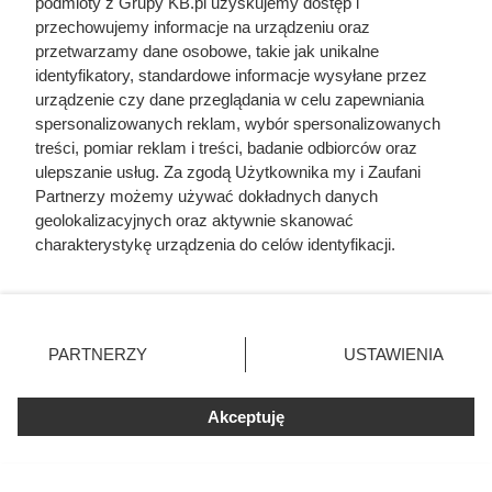
podmioty z Grupy KB.pl uzyskujemy dostęp i
przechowujemy informacje na urządzeniu oraz
przetwarzamy dane osobowe, takie jak unikalne
identyfikatory, standardowe informacje wysyłane przez
urządzenie czy dane przeglądania w celu zapewniania
spersonalizowanych reklam, wybór spersonalizowanych
treści, pomiar reklam i treści, badanie odbiorców oraz
ulepszanie usług. Za zgodą Użytkownika my i Zaufani
Partnerzy możemy używać dokładnych danych
geolokalizacyjnych oraz aktywnie skanować
charakterystykę urządzenia do celów identyfikacji.
Ponieważ cenimy Twoją prywatność, prosimy o zgodę na
korzystanie z tych technologii poprzez kliknięcie
„Akceptuję”. Zgoda jest dobrowolna i zawsze możesz ją
Doprowadził do śmierci większej
zmienić/wycofać klikając przycisk ustawień prywatności
PARTNERZY
USTAWIENIA
znajdujący się w lewym dolnym rogu strony. Niektóre
liczby ludzi niż Hitler i Stalin
rodzaje przetwarzania danych nie wymagają zgody
razem wzięci. Mimo to czczą go
użytkownika, ale masz prawo sprzeciwić się takiemu
Akceptuję
jako bohatera
przetwarzaniu. Preferencje będą miały zastosowania tylko
na tej witrynie.