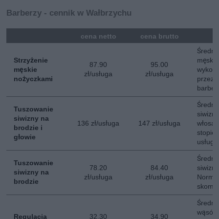
Barberzy - cennik w Wałbrzychu
mna
cena netto
cena brutto
Średni 
Strzyżenie
męskie
87.90
95.00
męskie
wykon
zł/usługa
zł/usługa
nożyczkami
przez 
barber
Średni
Tuszowanie
siwizny
siwizny na
136 zł/usługa
147 zł/usługa
włosac
brodzie i
stopie
głowie
usługi.
Średni
Tuszowanie
78.20
84.40
siwizny
siwizny na
zł/usługa
zł/usługa
Normal
brodzie
skompl
Średni
wąsów.
Regulacja
32.30
34.90