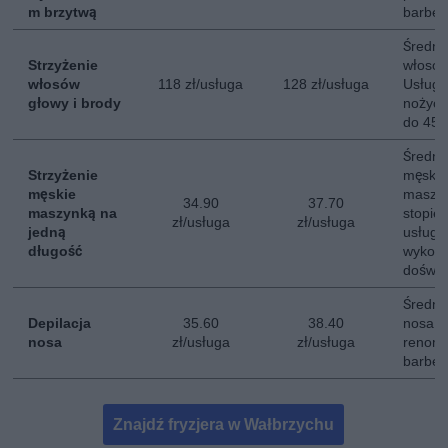
m brzytwą
barber
Średni 
Strzyżenie
włosów
włosów
118 zł/usługa
128 zł/usługa
Usług
głowy i brody
nożycz
do 45 
Średni 
Strzyżenie
męski
męskie
maszyn
34.90
37.70
maszynką na
stopie
zł/usługa
zł/usługa
jedną
usługi.
długość
wykona
doświa
Średni 
Depilacja
35.60
38.40
nosa. 
nosa
zł/usługa
zł/usługa
renom
barber
Znajdź fryzjera w Wałbrzychu