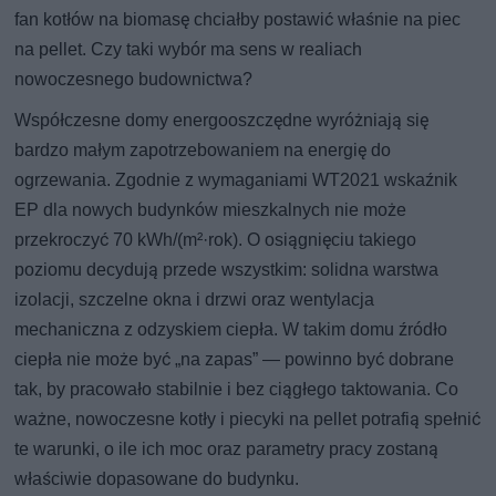
fan kotłów na biomasę chciałby postawić właśnie na piec
na pellet. Czy taki wybór ma sens w realiach
nowoczesnego budownictwa?
Współczesne domy energooszczędne wyróżniają się
bardzo małym zapotrzebowaniem na energię do
ogrzewania. Zgodnie z wymaganiami WT2021 wskaźnik
EP dla nowych budynków mieszkalnych nie może
przekroczyć 70 kWh/(m²·rok). O osiągnięciu takiego
poziomu decydują przede wszystkim: solidna warstwa
izolacji, szczelne okna i drzwi oraz wentylacja
mechaniczna z odzyskiem ciepła. W takim domu źródło
ciepła nie może być „na zapas” — powinno być dobrane
tak, by pracowało stabilnie i bez ciągłego taktowania. Co
ważne, nowoczesne kotły i piecyki na pellet potrafią spełnić
te warunki, o ile ich moc oraz parametry pracy zostaną
właściwie dopasowane do budynku.