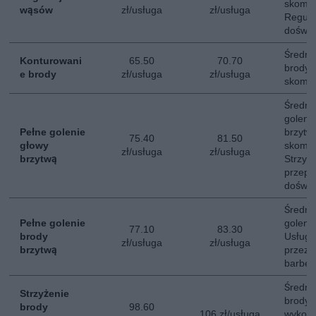
skompl
wąsów
zł/usługa
zł/usługa
Regula
doświa
Średni
Konturowani
65.50
70.70
brody.
e brody
zł/usługa
zł/usługa
skompl
Średni
goleni
Pełne golenie
brzytw
75.40
81.50
głowy
skompl
zł/usługa
zł/usługa
brzytwą
Strzyż
przepr
doświa
Średni
Pełne golenie
goleni
77.10
83.30
brody
Usługa
zł/usługa
zł/usługa
brzytwą
przez 
barber
Średni 
Strzyżenie
brody 
brody
98.60
106 zł/usługa
wykońc