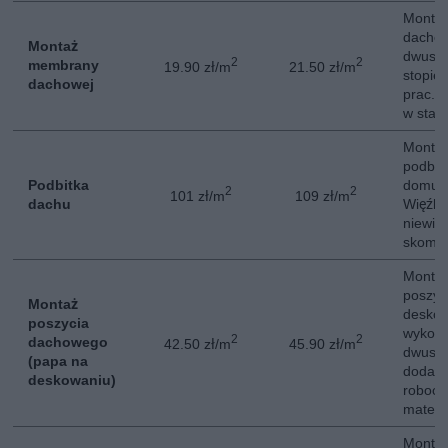
Monta
dachow
Montaż
dwuspa
2
2
membrany
19.90 zł/m
21.50 zł/m
stopie
dachowej
prac. 
w stan
Montaż
podbit
Podbitka
domu j
2
2
101 zł/m
109 zł/m
dachu
Więźb
niewiel
skompl
Montaż
poszyc
Montaż
deskow
poszycia
wykon
2
2
dachowego
42.50 zł/m
45.90 zł/m
dwusp
(papa na
dodatk
deskowaniu)
roboci
materi
Montaż