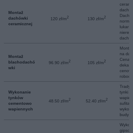
cerami
dachu
Montaż
Dachów
2
2
dachówki
120 zł/m
130 zł/m
normal
ceramicznej
lukarn
nieregu
dachu
Montaż
na da
Montaż
Cena o
2
2
blachodachó
96.90 zł/m
105 zł/m
dekarz
wki
cenowe
roboci
Tradyc
Wykonanie
tynki 
tynków
wapien
2
2
48.50 zł/m
52.40 zł/m
cementowo
sufitac
wapiennych
wykon
budynk
Wykona
gipsow