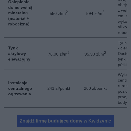
Ocieplenie
obejmuj
domu wełną
z wełn
2
2
mineralną
550 zł/m
594 zł/m
cm, mon
(materiał +
wykona
robocizna)
siliko
robociz
Tynk a
Tynk
- cien
2
2
akrylowy
Dostęp
78.00 zł/m
95.90 zł/m
elewacyjny
tynk a
półki 
Wykona
centra
Instalacja
rurami
centralnego
241 zł/punkt
260 zł/punkt
poziom
ogrzewania
prac, i
budynk
Znajdź firmę budującą domy w Kwidzynie