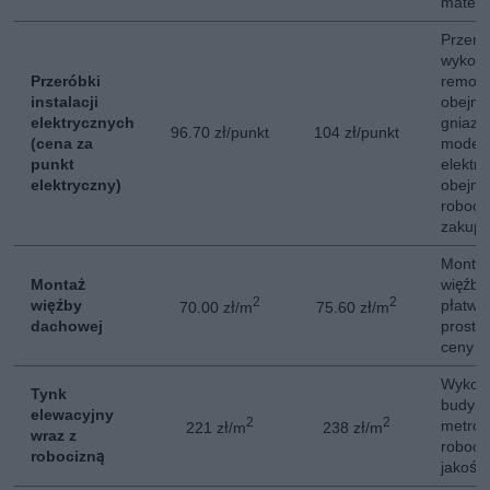
materi
Przerób
wykony
Przeróbki
remon
instalacji
obejmu
elektrycznych
gniazd
96.70 zł/punkt
104 zł/punkt
(cena za
modern
punkt
elektr
elektryczny)
obejmu
roboci
zakupu
Monta
Montaż
więźby
2
2
więźby
płatwi
70.00 zł/m
75.60 zł/m
dachowej
prosta
ceny m
Wykona
Tynk
budynk
elewacyjny
2
2
metrów
221 zł/m
238 zł/m
wraz z
roboci
robocizną
jakości