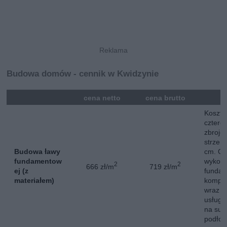
Budowa domów - cennik w Kwidzynie
mna
cena netto
cena brutto
Koszt 
cztere
zbroje
strzem
Budowa ławy
cm. Ce
fundamentow
wykona
2
2
666 zł/m
719 zł/m
ej (z
fundam
materiałem)
komple
wraz z
usługi
na suc
podłoż