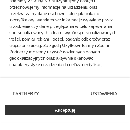
podmioty z Grupy KB.pl uzyskujemy dostęp i
przy klasycznych źródłach ogrzewania.
przechowujemy informacje na urządzeniu oraz
Problemy może też powodować niepasujące połączenie
przetwarzamy dane osobowe, takie jak unikalne
identyfikatory, standardowe informacje wysyłane przez
pompy ciepła z istniejącą instalacją grzewczą. Najlepsze
urządzenie czy dane przeglądania w celu zapewniania
efekty osiąga się w układach niskotemperaturowych, takich
spersonalizowanych reklam, wybór spersonalizowanych
jak ogrzewanie podłogowe lub ścienne. Gdy urządzenie
treści, pomiar reklam i treści, badanie odbiorców oraz
współpracuje ze starymi, żeliwnymi grzejnikami, zwykle
ulepszanie usług. Za zgodą Użytkownika my i Zaufani
Partnerzy możemy używać dokładnych danych
trzeba podnieść temperaturę zasilania, a to obniża
geolokalizacyjnych oraz aktywnie skanować
sprawność i zwiększa pobór energii. W takich sytuacjach
charakterystykę urządzenia do celów identyfikacji.
często nie da się uniknąć modernizacji instalacji grzewczej,
Ponieważ cenimy Twoją prywatność, prosimy o zgodę na
co oznacza dodatkowe koszty i konieczność przemyślenia
korzystanie z tych technologii poprzez kliknięcie
„Akceptuję”. Zgoda jest dobrowolna i zawsze możesz ją
całego systemu.
zmienić/wycofać klikając przycisk ustawień prywatności
PARTNERZY
USTAWIENIA
znajdujący się w lewym dolnym rogu strony. Niektóre
rodzaje przetwarzania danych nie wymagają zgody
użytkownika, ale masz prawo sprzeciwić się takiemu
Akceptuję
przetwarzaniu. Preferencje będą miały zastosowania tylko
na tej witrynie.