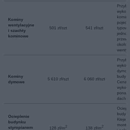
Przybl
wykona
komina
Kominy
pojedy
wentylacyjne
501 zł/szt
541 zł/szt
typow
i szachty
jednor
kominowe
przewa
około 
wentyl
Przybl
wykona
dymow
Kominy
budynk
5 610 zł/szt
6 060 zł/szt
dymowe
Cena n
wykońc
ponad 
dachu.
Ociepl
budynk
Ocieplenie
Klejeni
budynku
montaż
2
2
styropianem
128 zł/m
138 zł/m