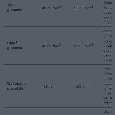
Cena o
Tynki
2
2
komple
48.30 zł/m
52.20 zł/m
gipsowe
dodatk
wykon
o typo
Jednok
gładzi
przyg
Gładź
2
2
powier
49.60 zł/m
53.60 zł/m
gipsowa
obejmu
usługę
gipsow
Posad
parter
także 
Wykonanie
przeciw
2
2
110 zł/m
119 zł/m
posadzki
termic
gruboś
wliczo
szlich
Wykona