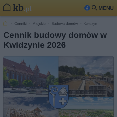
MENU
Fa
Szu
ceb
kaj
Cenniki
Miejskie
Budowa domów
Kwidzyn
ook
Cennik budowy domów w
Kwidzynie 2026