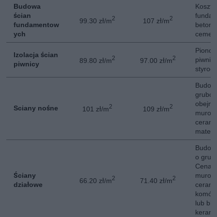
Budowa
Koszt 
ścian
fundam
2
2
99.30 zł/m
107 zł/m
fundamentow
betono
ych
cement
Pionow
Izolacja ścian
2
2
piwnicy
89.80 zł/m
97.00 zł/m
piwnicy
styrod
Budowa
gruboś
obejmu
2
2
Sciany nośne
101 zł/m
109 zł/m
murow
cerami
materi
Budowa
o grub
Cena o
Ściany
murowa
2
2
66.20 zł/m
71.40 zł/m
działowe
cerami
komórk
lub bl
keramz