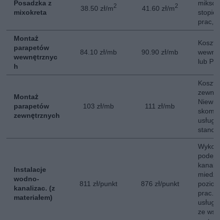
Posadzka z
miksok
2
2
38.50 zł/m
41.60 zł/m
mixokreta
stopie
prac, 
Montaż
Koszt 
parapetów
84.10 zł/mb
90.90 zł/mb
wewnęt
wewnętrznyc
lub PC
h
Koszt 
zewnęt
Montaż
Niewiel
parapetów
103 zł/mb
111 zł/mb
skompl
zewnętrznych
usługa
standa
Wykon
podejś
kanali
Instalacje
miedzi
wodno-
811 zł/punkt
876 zł/punkt
poziom
kanalizac. (z
prac. 
materiałem)
usługę
ze wsz