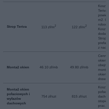
Koszt 
Teriva
powier
m2. Ce
roboci
2
2
Strop Teriva
113 zł/m
122 zł/m
Koszt 
dodatk
Strop T
prefab
z nadb
Cennik
okien 
obejmu
Montaż okien
46.10 zł/mb
49.80 zł/mb
montaż
okien 
drewni
Koszt 
Montaż okien
połaci
połaciowych i
754 zł/szt
815 zł/szt
dacho
wyłazów
stopie
dachowych
prac.