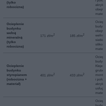
i położ
(tylko
akrylo
robocizna)
obejmu
materi
Ociepl
Ocieplenie
budynk
budynku
obejmuj
wełną
2
2
wełny 
171 zł/m
185 zł/m
mineralną
siatki 
(tylko
siliko
robocizna)
materi
Ociepl
budynk
Ocieplenie
Klejeni
budynku
gruboś
2
2
styropianem
montaż
401 zł/m
433 zł/m
(robocizna +
i położ
materiał)
akrylo
usługa
materi
Ociepl
budynk