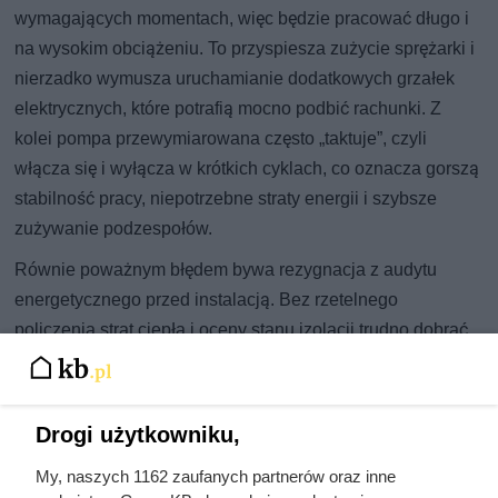
wymagających momentach, więc będzie pracować długo i
na wysokim obciążeniu. To przyspiesza zużycie sprężarki i
nierzadko wymusza uruchamianie dodatkowych grzałek
elektrycznych, które potrafią mocno podbić rachunki. Z
kolei pompa przewymiarowana często „taktuje”, czyli
włącza się i wyłącza w krótkich cyklach, co oznacza gorszą
stabilność pracy, niepotrzebne straty energii i szybsze
zużywanie podzespołów.
Równie poważnym błędem bywa rezygnacja z audytu
energetycznego przed instalacją. Bez rzetelnego
policzenia strat ciepła i oceny stanu izolacji trudno dobrać
urządzenie, które będzie pracowało efektywnie przez cały
sezon. W starszych, słabo ocieplonych budynkach brak
termomodernizacji sprawia, że pompa ciepła musi „gonić”
Drogi użytkowniku,
duże ubytki ciepła, przez co jej sprawność spada, a koszty
My, naszych 1162 zaufanych partnerów oraz inne
eksploatacji rosną — czasem do poziomu wyższego niż