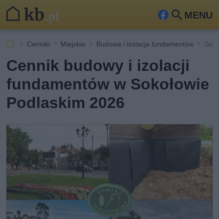
MENU
Fa
Szu
ceb
kaj
Cenniki
Miejskie
Budowa i izolacja fundamentów
Soko
ook
Cennik budowy i izolacji
fundamentów w Sokołowie
Podlaskim 2026