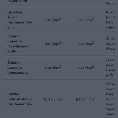
materiałem
Gruboś
Budowa
Koszt 
ścian
fundam
2
2
105 zł/m
114 zł/m
fundamentow
betono
ych
cement
Ścianki
Średni
Larsena
2
2
ściank
885 zł/m
956 zł/m
rozwiązanie
Rozwią
stałe
Średni
Ścianki
najmu 
2
2
Larsena
434 zł/m
469 zł/m
Cena z
tymczasowe
późnie
Uśredn
wykona
Ciężka
hydroiz
2
2
hydroizolacja
fundam
49.10 zł/m
53.00 zł/m
fundamentów
wykonan
zgrzew
samopr