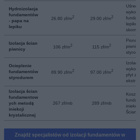
Uśredn
Hydroizolacja
wykoon
fundamentów
2
2
funda
26.80 zł/m
29.00 zł/m
- papa na
lepiku
lepiku
skompl
Pionow
Izolacja ścian
2
2
piwnicy
106 zł/m
115 zł/m
piwnicy
styrod
Izolacj
Ocieplenie
wykon
2
2
fundamentów
89.90 zł/m
97.00 zł/m
płyt z 
styrodurem
ekstru
Izolacja ścian
Koszt i
fundamentow
funda
ych metodą
267 zł/mb
289 zł/mb
iniekcji
iniekcji
Ściana
krystalicznej
Znajdź specjalistów od izolacji fundamentów w