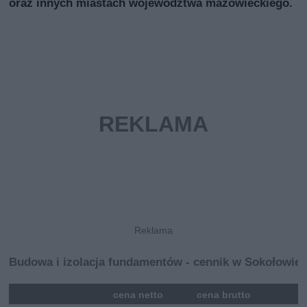
oraz innych miastach województwa mazowieckiego.
Budowa i izolacja fundamentów - cennik w Sokołowie
mna
cena netto
cena brutto