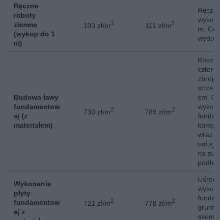
Ręczne
Ręczne
roboty
wykopó
3
3
ziemne
103 zł/m
111 zł/m
m. Cen
(wykop do 1
wydoby
m)
Koszt 
cztere
zbroje
strzem
Budowa ławy
cm. Ce
fundamentow
wykona
2
2
730 zł/m
789 zł/m
ej (z
fundam
materiałem)
komple
wraz z
usługi
na suc
podłoż
Uśredn
Wykonanie
wykona
płyty
fundam
2
2
fundamentow
721 zł/m
778 zł/m
grunty
ej z
skompl