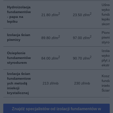
Uśredn
Hydroizolacja
wykoon
fundamentów
2
2
funda
21.80 zł/m
23.50 zł/m
- papa na
lepiku
lepiku
skompl
Pionow
Izolacja ścian
2
2
piwnicy
89.80 zł/m
97.00 zł/m
piwnicy
styrod
Izolacj
Ocieplenie
wykon
2
2
fundamentów
84.00 zł/m
90.70 zł/m
płyt z 
styrodurem
ekstru
Izolacja ścian
Koszt i
fundamentow
funda
ych metodą
213 zł/mb
230 zł/mb
iniekcji
iniekcji
Ściana
krystalicznej
Znajdź specjalistów od izolacji fundamentów w