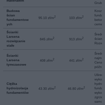
materiałem
Gruboś
Budowa
Koszt 
ścian
fundam
2
2
95.10 zł/m
103 zł/m
fundamentow
betono
ych
cement
Ścianki
Średni
Larsena
2
2
ściank
845 zł/m
913 zł/m
rozwiązanie
Rozwią
stałe
Średni
Ścianki
najmu 
2
2
Larsena
408 zł/m
441 zł/m
Cena z
tymczasowe
późnie
Uśredn
wykona
Ciężka
hydroiz
2
2
hydroizolacja
fundam
43.30 zł/m
46.80 zł/m
fundamentów
wykonan
zgrzew
samopr