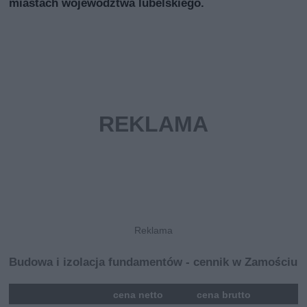
miastach województwa lubelskiego.
Budowa i izolacja fundamentów - cennik w Zamościu
mna
cena netto
cena brutto