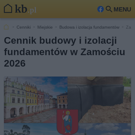
MENU
Fa
Szu
ceb
kaj
Cenniki
Miejskie
Budowa i izolacja fundamentów
Zam
ook
Cennik budowy i izolacji
fundamentów w Zamościu
2026