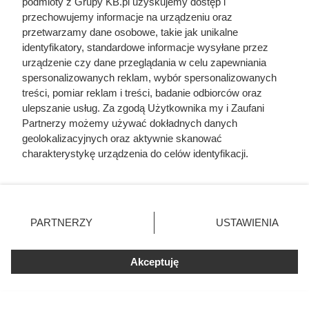
podmioty z Grupy KB.pl uzyskujemy dostęp i
przechowujemy informacje na urządzeniu oraz
przetwarzamy dane osobowe, takie jak unikalne
identyfikatory, standardowe informacje wysyłane przez
urządzenie czy dane przeglądania w celu zapewniania
spersonalizowanych reklam, wybór spersonalizowanych
treści, pomiar reklam i treści, badanie odbiorców oraz
ulepszanie usług. Za zgodą Użytkownika my i Zaufani
Partnerzy możemy używać dokładnych danych
geolokalizacyjnych oraz aktywnie skanować
charakterystykę urządzenia do celów identyfikacji.
Ponieważ cenimy Twoją prywatność, prosimy o zgodę na
korzystanie z tych technologii poprzez kliknięcie
„Akceptuję”. Zgoda jest dobrowolna i zawsze możesz ją
zmienić/wycofać klikając przycisk ustawień prywatności
PARTNERZY
USTAWIENIA
znajdujący się w lewym dolnym rogu strony. Niektóre
rodzaje przetwarzania danych nie wymagają zgody
użytkownika, ale masz prawo sprzeciwić się takiemu
Akceptuję
przetwarzaniu. Preferencje będą miały zastosowania tylko
na tej witrynie.