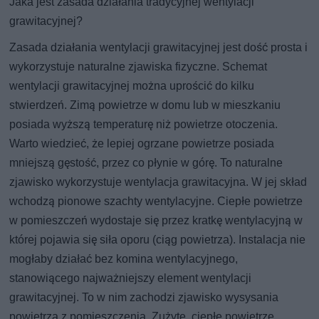
Jaka jest zasada działania tradycyjnej wentylacji
grawitacyjnej?
Zasada działania wentylacji grawitacyjnej jest dość prosta i
wykorzystuje naturalne zjawiska fizyczne. Schemat
wentylacji grawitacyjnej można uprościć do kilku
stwierdzeń. Zimą powietrze w domu lub w mieszkaniu
posiada wyższą temperaturę niż powietrze otoczenia.
Warto wiedzieć, że lepiej ogrzane powietrze posiada
mniejszą gęstość, przez co płynie w górę. To naturalne
zjawisko wykorzystuje wentylacja grawitacyjna. W jej skład
wchodzą pionowe szachty wentylacyjne. Ciepłe powietrze
w pomieszczeń wydostaje się przez kratkę wentylacyjną w
której pojawia się siła oporu (ciąg powietrza). Instalacja nie
mogłaby działać bez komina wentylacyjnego,
stanowiącego najważniejszy element wentylacji
grawitacyjnej. To w nim zachodzi zjawisko wysysania
powietrza z pomieszczenia. Zużyte, ciepłe powietrze