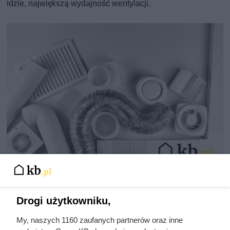
idzie, największą wydajność wentylacji.
Wentylacja grawitacyjna w domu i jej zalety oraz fakty i mity
zastosowania wentylacji grawitacyjnej, fot. amixstudio
Drogi użytkowniku,
My, naszych 1160 zaufanych partnerów oraz inne