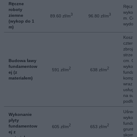
Ręczne
Ręczne
roboty
wykopó
3
3
ziemne
89.60 zł/m
96.80 zł/m
m. Cen
(wykop do 1
wydoby
m)
Koszt 
cztere
zbroje
strzem
Budowa ławy
cm. Ce
fundamentow
wykona
2
2
591 zł/m
638 zł/m
ej (z
fundam
materiałem)
komple
wraz z
usługi
na suc
podłoż
Uśredn
Wykonanie
wykona
płyty
fundam
2
2
fundamentow
605 zł/m
653 zł/m
grunty
ej z
skompl