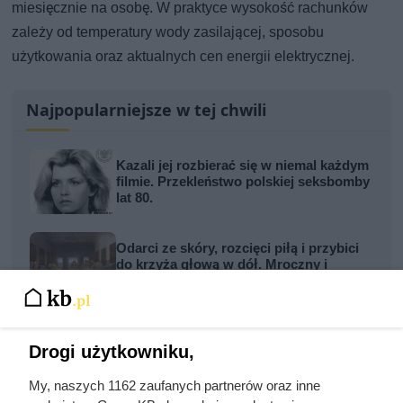
miesięcznie na osobę. W praktyce wysokość rachunków
zależy od temperatury wody zasilającej, sposobu
użytkowania oraz aktualnych cen energii elektrycznej.
Najpopularniejsze w tej chwili
Kazali jej rozbierać się w niemal każdym
filmie. Przekleństwo polskiej seksbomby
lat 80.
Odarci ze skóry, rozcięci piłą i przybici
do krzyża głową w dół. Mroczny i
krwawy koniec uczniów Chrystusa
Traktowali ją jak zabawkę i przekazywali
z rąk do rąk. Niewiarygodne losy słynnej
Drogi użytkowniku,
skandalistki
My, naszych 1162 zaufanych partnerów oraz inne