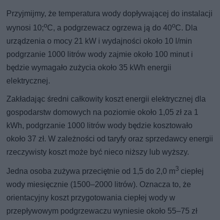
Przyjmijmy, że temperatura wody dopływającej do instalacji
o
o
wynosi 10;
C, a podgrzewacz ogrzewa ją do 40
C. Dla
urządzenia o mocy 21 kW i wydajności około 10 l/min
podgrzanie 1000 litrów wody zajmie około 100 minut i
będzie wymagało zużycia około 35 kWh energii
elektrycznej.
Zakładając średni całkowity koszt energii elektrycznej dla
gospodarstw domowych na poziomie około 1,05 zł za 1
kWh, podgrzanie 1000 litrów wody będzie kosztowało
około 37 zł. W zależności od taryfy oraz sprzedawcy energii
rzeczywisty koszt może być nieco niższy lub wyższy.
3
Jedna osoba zużywa przeciętnie od 1,5 do 2,0 m
ciepłej
wody miesięcznie (1500–2000 litrów). Oznacza to, że
orientacyjny koszt przygotowania ciepłej wody w
przepływowym podgrzewaczu wyniesie około 55–75 zł