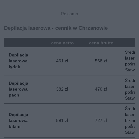
Depilacja laserowa - cennik w Chrzanowie
mna
cena netto
cena brutto
Średni 
Depilacja
lasero
laserowa
461 zł
568 zł
pośred
łydek
Stawka
Średni 
Depilacja
lasero
laserowa
382 zł
470 zł
pośred
pach
Stawka
Średni 
Depilacja
lasero
laserowa
591 zł
727 zł
bikini.
bikini
pośred
Stawka