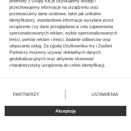
podmioty z Grupy KB.pl uzyskujemy dostęp i
Jako nastolatka poślubiła 60-letniego
przechowujemy informacje na urządzeniu oraz
Jagiełłę. Na Wawelu podejrzewano ją o
przetwarzamy dane osobowe, takie jak unikalne
romans z kilkoma mężczyznami
identyfikatory, standardowe informacje wysyłane przez
urządzenie czy dane przeglądania w celu zapewniania
Żona Sienkiewicza uciekła podczas
spersonalizowanych reklam, wybór spersonalizowanych
podróży poślubnej. Powód do dziś
treści, pomiar reklam i treści, badanie odbiorców oraz
szokuje
ulepszanie usług. Za zgodą Użytkownika my i Zaufani
Partnerzy możemy używać dokładnych danych
geolokalizacyjnych oraz aktywnie skanować
charakterystykę urządzenia do celów identyfikacji.
Ponieważ cenimy Twoją prywatność, prosimy o zgodę na
Czytaj także:
korzystanie z tych technologii poprzez kliknięcie
„Akceptuję”. Zgoda jest dobrowolna i zawsze możesz ją
Cennik usług remontowych 2026 - mamy
zmienić/wycofać klikając przycisk ustawień prywatności
PARTNERZY
USTAWIENIA
najświeższe ceny
znajdujący się w lewym dolnym rogu strony. Niektóre
rodzaje przetwarzania danych nie wymagają zgody
użytkownika, ale masz prawo sprzeciwić się takiemu
Akceptuję
Cennik gładzi gipsowej i szpachlowania ścian w
przetwarzaniu. Preferencje będą miały zastosowania tylko
całej Polsce
na tej witrynie.