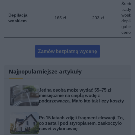
Średni
tradycy
Depilacja
woskie
165 zł
203 zł
woskiem
depila
gabinet
cenowe
Zamów bezpłatną wycenę
Najpopularniejsze artykuły
Jedna osoba może wydać 55–75 zł
miesięcznie na ciepłą wodę z
podgrzewacza. Mało kto tak liczy koszty
Po 15 latach zdjęli fragment elewacji. To,
co zastali pod styropianem, zaskoczyło
nawet wykonawcę