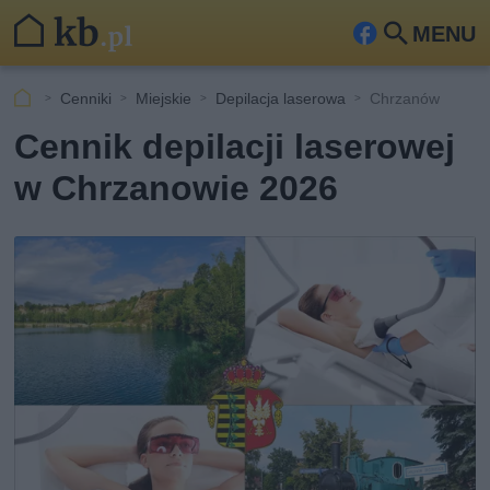
MENU
Fa
Szu
ceb
kaj
Cenniki
Miejskie
Depilacja laserowa
Chrzanów
ook
Cennik depilacji laserowej
w Chrzanowie 2026