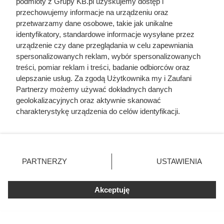
podmioty z Grupy KB.pl uzyskujemy dostęp i
przechowujemy informacje na urządzeniu oraz
przetwarzamy dane osobowe, takie jak unikalne
identyfikatory, standardowe informacje wysyłane przez
urządzenie czy dane przeglądania w celu zapewniania
spersonalizowanych reklam, wybór spersonalizowanych
treści, pomiar reklam i treści, badanie odbiorców oraz
ulepszanie usług. Za zgodą Użytkownika my i Zaufani
Ostatnie godziny komendanta
Partnerzy możemy używać dokładnych danych
Auschwitz. Odtajnione zdjęcia
geolokalizacyjnych oraz aktywnie skanować
pokazują, co działo się przed
charakterystykę urządzenia do celów identyfikacji.
Ponieważ cenimy Twoją prywatność, prosimy o zgodę na
szubienicą
korzystanie z tych technologii poprzez kliknięcie
„Akceptuję”. Zgoda jest dobrowolna i zawsze możesz ją
zmienić/wycofać klikając przycisk ustawień prywatności
PARTNERZY
USTAWIENIA
znajdujący się w lewym dolnym rogu strony. Niektóre
rodzaje przetwarzania danych nie wymagają zgody
użytkownika, ale masz prawo sprzeciwić się takiemu
Akceptuję
przetwarzaniu. Preferencje będą miały zastosowania tylko
na tej witrynie.