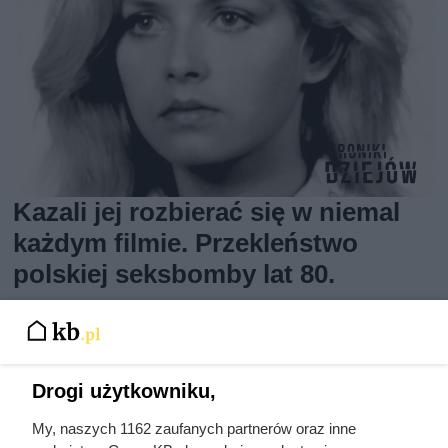
Kazali jej rozbierać się w niemal
każdym filmie. Przekleństwo
polskiej seksbomby lat 80.
Drogi użytkowniku,
My, naszych 1162 zaufanych partnerów oraz inne