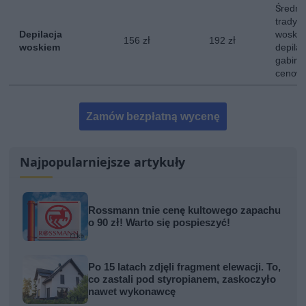
Średni
tradycy
Depilacja
woskie
156 zł
192 zł
woskiem
depila
gabinet
cenowe
Zamów bezpłatną wycenę
Najpopularniejsze artykuły
Rossmann tnie cenę kultowego zapachu
o 90 zł! Warto się pospieszyć!
Po 15 latach zdjęli fragment elewacji. To,
co zastali pod styropianem, zaskoczyło
nawet wykonawcę