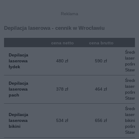
Depilacja laserowa - cennik w Wrocławiu
mna
cena netto
cena brutto
Średni 
Depilacja
lasero
laserowa
480 zł
590 zł
pośred
łydek
Stawka
Średni 
Depilacja
lasero
laserowa
378 zł
464 zł
pośred
pach
Stawka
Średni 
Depilacja
lasero
laserowa
534 zł
656 zł
bikini.
bikini
pośred
Stawka