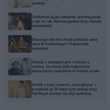
szokuje
Traktowali ją jak zabawkę i przekazywali
z rąk do rąk. Niewiarygodne losy słynnej
skandalistki
Dlaczego nikt nie chciał poślubić syna
Jana III Sobieskiego? Odpowiedź
zaskakuje
Zdrady z obojgiem płci i romans z
siostrą. Ta relacja była najbardziej
toksycznym związkiem w historii sztuki
Zrobili z żony cesarza „nierządnicę” i
przypisali jej 25 mężczyzn jednej nocy.
Tak Rzym pozbył się zbyt ambitnej
kobiety