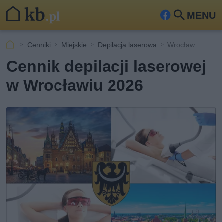
MENU
Fa
Szu
ceb
kaj
Cenniki
Miejskie
Depilacja laserowa
Wrocław
ook
Cennik depilacji laserowej
w Wrocławiu 2026