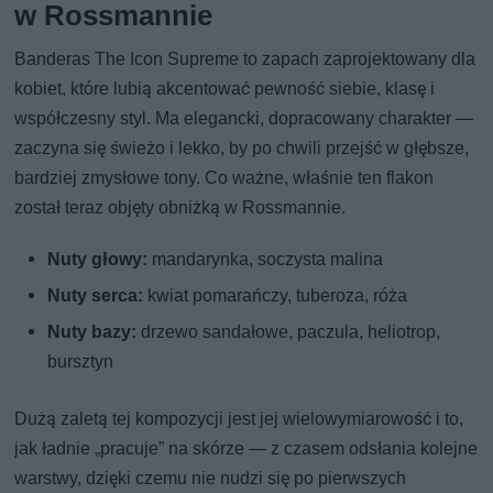
w Rossmannie
Banderas The Icon Supreme to zapach zaprojektowany dla
kobiet, które lubią akcentować pewność siebie, klasę i
współczesny styl. Ma elegancki, dopracowany charakter —
zaczyna się świeżo i lekko, by po chwili przejść w głębsze,
bardziej zmysłowe tony. Co ważne, właśnie ten flakon
został teraz objęty obniżką w Rossmannie.
Nuty głowy:
mandarynka, soczysta malina
Nuty serca:
kwiat pomarańczy, tuberoza, róża
Nuty bazy:
drzewo sandałowe, paczula, heliotrop,
bursztyn
Dużą zaletą tej kompozycji jest jej wielowymiarowość i to,
jak ładnie „pracuje” na skórze — z czasem odsłania kolejne
warstwy, dzięki czemu nie nudzi się po pierwszych