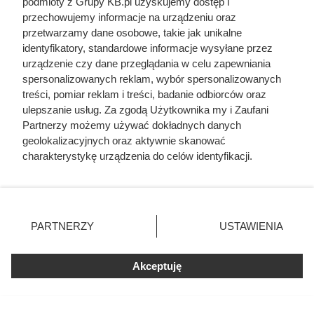
podmioty z Grupy KB.pl uzyskujemy dostęp i
pokazują, co działo się przed
przechowujemy informacje na urządzeniu oraz
szubienicą
przetwarzamy dane osobowe, takie jak unikalne
identyfikatory, standardowe informacje wysyłane przez
urządzenie czy dane przeglądania w celu zapewniania
spersonalizowanych reklam, wybór spersonalizowanych
treści, pomiar reklam i treści, badanie odbiorców oraz
ulepszanie usług. Za zgodą Użytkownika my i Zaufani
Partnerzy możemy używać dokładnych danych
geolokalizacyjnych oraz aktywnie skanować
charakterystykę urządzenia do celów identyfikacji.
Ponieważ cenimy Twoją prywatność, prosimy o zgodę na
korzystanie z tych technologii poprzez kliknięcie
„Akceptuję”. Zgoda jest dobrowolna i zawsze możesz ją
zmienić/wycofać klikając przycisk ustawień prywatności
PARTNERZY
USTAWIENIA
znajdujący się w lewym dolnym rogu strony. Niektóre
rodzaje przetwarzania danych nie wymagają zgody
użytkownika, ale masz prawo sprzeciwić się takiemu
Akceptuję
przetwarzaniu. Preferencje będą miały zastosowania tylko
na tej witrynie.