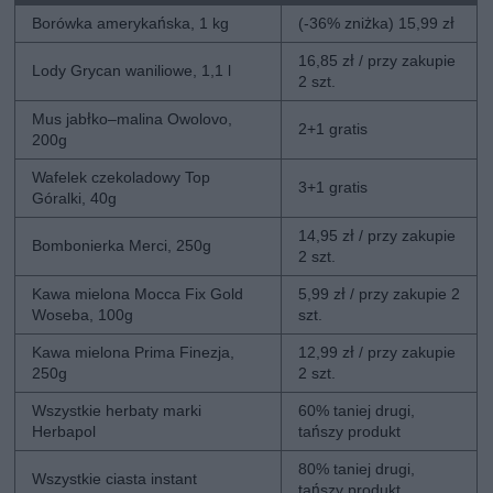
Borówka amerykańska, 1 kg
(-36% zniżka) 15,99 zł
16,85 zł / przy zakupie
Lody Grycan waniliowe, 1,1 l
2 szt.
Mus jabłko–malina Owolovo,
2+1 gratis
200g
Wafelek czekoladowy Top
3+1 gratis
Góralki, 40g
14,95 zł / przy zakupie
Bombonierka Merci, 250g
2 szt.
Kawa mielona Mocca Fix Gold
5,99 zł / przy zakupie 2
Woseba, 100g
szt.
Kawa mielona Prima Finezja,
12,99 zł / przy zakupie
250g
2 szt.
Wszystkie herbaty marki
60% taniej drugi,
Herbapol
tańszy produkt
80% taniej drugi,
Wszystkie ciasta instant
tańszy produkt