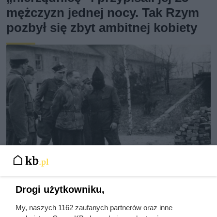
mężczyzn jednej nocy. Tak Rzym
pozbył się zbyt ambitnej kobiety
Drogi użytkowniku,
Ostatnie godziny komendanta
Auschwitz. Odtajnione zdjęcia
My, naszych 1162 zaufanych partnerów oraz inne