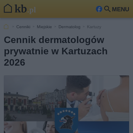
MENU
Fa
Szu
ceb
kaj
Cenniki
Miejskie
Dermatolog
Kartuzy
ook
Cennik dermatologów
prywatnie w Kartuzach
2026