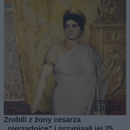
Zrobili z żony cesarza
„nierządnicę” i przypisali jej 25