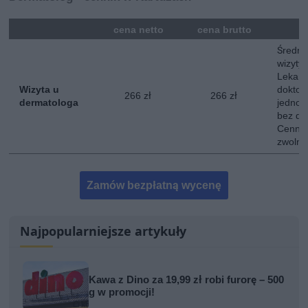
mna
cena netto
cena brutto
Średni
wizyty
Lekarz
Wizyta u
doktor
266 zł
266 zł
dermatologa
jednokr
bez do
Cennik
zwolni
Zamów bezpłatną wycenę
Najpopularniejsze artykuły
Kawa z Dino za 19,99 zł robi furorę – 500
g w promocji!