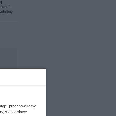
ej
 badań.
olniony
stęp i przechowujemy
ory, standardowe