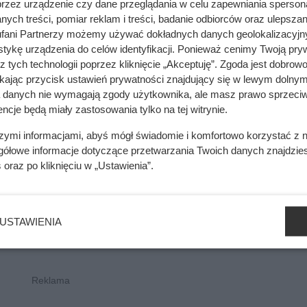
przez urządzenie czy dane przeglądania w celu zapewniania sperson
ych treści, pomiar reklam i treści, badanie odbiorców oraz ulepszan
. Nie stanowią oferty handlowej w rozumieniu kodeksu cywilnego i nie powin
fani Partnerzy możemy używać dokładnych danych geolokalizacyjn
tykę urządzenia do celów identyfikacji. Ponieważ cenimy Twoją pry
z tych technologii poprzez kliknięcie „Akceptuję”. Zgoda jest dobro
ikając przycisk ustawień prywatności znajdujący się w lewym dolnym
a danych nie wymagają zgody użytkownika, ale masz prawo sprzeciw
ncje będą miały zastosowania tylko na tej witrynie.
szymi informacjami, abyś mógł świadomie i komfortowo korzystać z
gółowe informacje dotyczące przetwarzania Twoich danych znajdzi
s
oraz po kliknięciu w „Ustawienia”.
USTAWIENIA