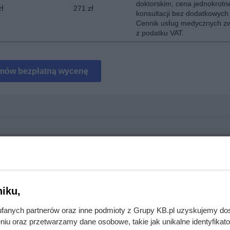
doktorskim, cena jednokrotn
zł
271 zł
konsultacji bez dodatkowych
Cennik usług medycznych zw
z podatku VAT.
mów bezpłatną wycenę
. Wiele osób rozczarowuje się już po pierwszym sezonie
iku,
mięsa z Dino. Klienci zaskoczeni
fanych partnerów oraz inne podmioty z Grupy KB.pl uzyskujemy do
niu oraz przetwarzamy dane osobowe, takie jak unikalne identyfikat