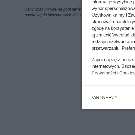
informacje wysyłane 
wybór spersonalizowan
Ceny szacunkowe na podstawie ofert znalezionych w internecie
Użytkownika my i Zau
podstawą do jakichkolwiek dalszych analiz i obliczeń
skanować charakterys
zgodę na korzystanie 
ją zmienić/wycofać kl
rodzaje przetwarzani
przetwarzaniu. Prefere
Zapoznaj się z poniż
internetowych. Szcze
Prywatności i Cookie
PARTNERZY