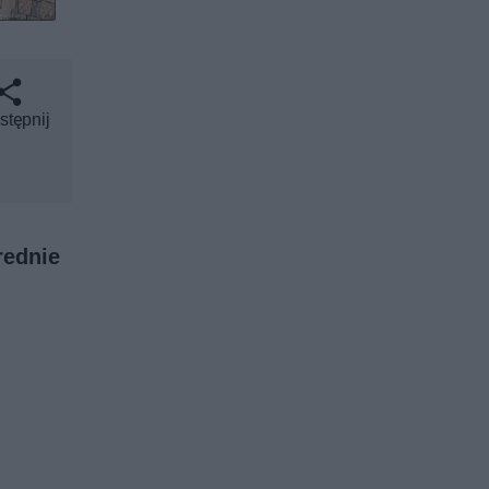
stępnij
rednie