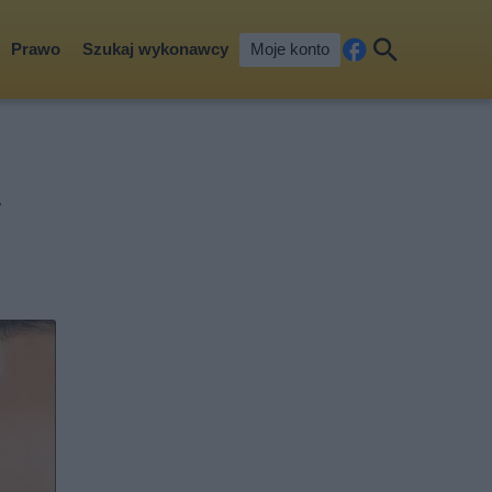
Prawo
Szukaj wykonawcy
Moje konto
Fa
Szu
ceb
kaj
ook
y