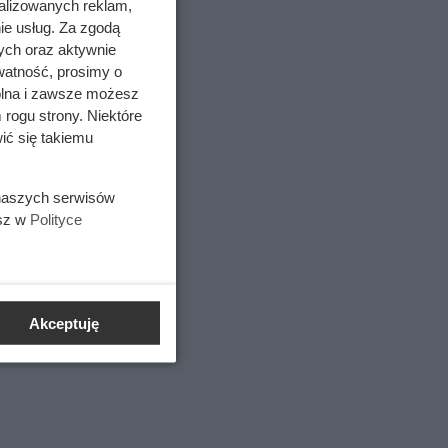
alizowanych reklam,
ie usług. Za zgodą
ny być
ych oraz aktywnie
watność, prosimy o
wolna i zawsze możesz
 rogu strony. Niektóre
ić się takiemu
 naszych serwisów
esz w
Polityce
Akceptuję