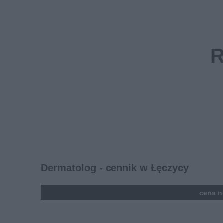
Dermatolog - cennik w Łęczycy
kolumna
cena n