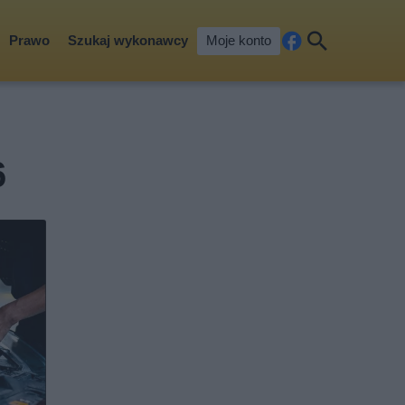
Prawo
Szukaj wykonawcy
Moje konto
Fa
Szu
ceb
kaj
ook
6