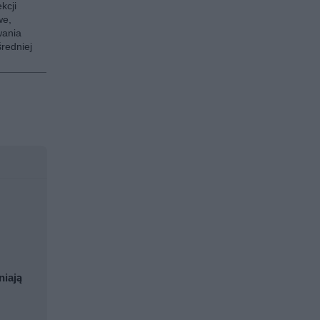
kcji
we,
wania
redniej
niają