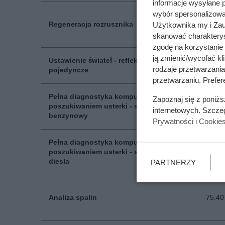
informacje wysyłane 
wybór spersonalizowan
Regeneracja rozrusznika
171 
Użytkownika my i Zau
skanować charakterys
zgodę na korzystanie 
ją zmienić/wycofać kl
Ustawienie świateł - reflektory
24.50
rodzaje przetwarzani
pojedyncze
przetwarzaniu. Prefere
Pełna diagnostyka komputerowa z
Zapoznaj się z poniż
poszukiwaniem usterki - silnik
290 
internetowych. Szcze
benzynowy
Prywatności i Cookie
Pełna diagnostyka komputerowa z
poszukiwaniem usterki - silnik
397 
diesla
PARTNERZY
Analiza spalin
75.40