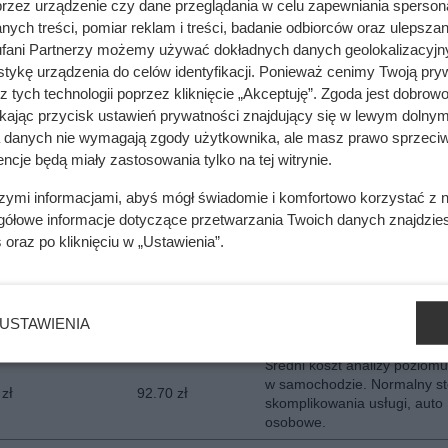
przez urządzenie czy dane przeglądania w celu zapewniania sperson
Średnia cena regeneracji
ych treści, pomiar reklam i treści, badanie odbiorców oraz ulepszan
rozrusznika. Warsztat z pośr
zł
211 zł
fani Partnerzy możemy używać dokładnych danych geolokalizacyjn
pólki cenowej, normalny stop
tykę urządzenia do celów identyfikacji. Ponieważ cenimy Twoją pry
skomplikowania usługi.
z tych technologii poprzez kliknięcie „Akceptuję”. Zgoda jest dobro
Średnia cena ustawienia świa
ikając przycisk ustawień prywatności znajdujący się w lewym dolnym
 zł
30.20 zł
Reflektory pojedyncze, norm
a danych nie wymagają zgody użytkownika, ale masz prawo sprzeciw
stopień skomplikowania prac
ncje będą miały zastosowania tylko na tej witrynie.
Uśredniony koszt pełnej diag
szymi informacjami, abyś mógł świadomie i komfortowo korzystać z
komputerowej w obrębie silni
zł
357 zł
gółowe informacje dotyczące przetwarzania Twoich danych znajdzi
Cena obejmuje diagnostykę 
silnikach benzynowych.
s
oraz po kliknięciu w „Ustawienia”.
Uśredniony koszt pełnej diag
komputerowej w obrębie silni
zł
489 zł
Cena obejmuje diagnostykę 
USTAWIENIA
silnikach diesla.
Średni koszt analizy poziomu
w samochodzie. Normalny st
 zł
92.70 zł
skomplikowania usługi, auto
osobowe.