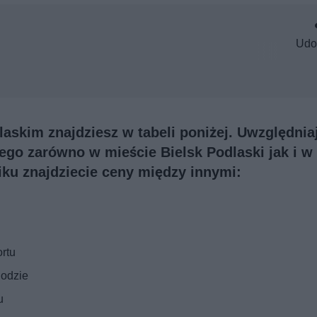
Udo
askim znajdziesz w tabeli poniżej. Uwzględnia
go zarówno w mieście Bielsk Podlaski jak i w
ku znajdziecie ceny między innymi:
rtu
hodzie
u