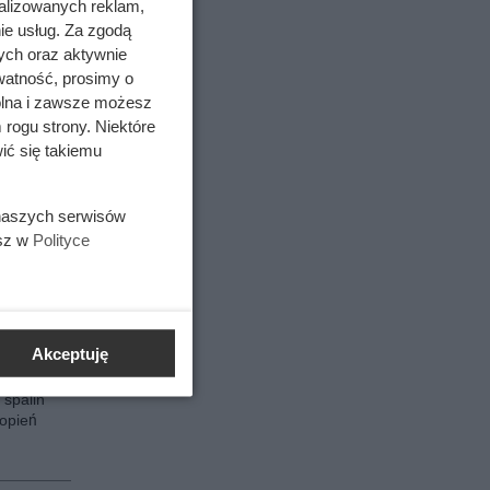
alizowanych reklam,
ie usług. Za zgodą
edniej
ych oraz aktywnie
ień
watność, prosimy o
wolna i zawsze możesz
teł.
 rogu strony. Niektóre
alny
ić się takiemu
.
nostyki
 naszych serwisów
ka.
esz w
Polityce
w
nostyki
ka.
w
Akceptuję
 spalin
opień