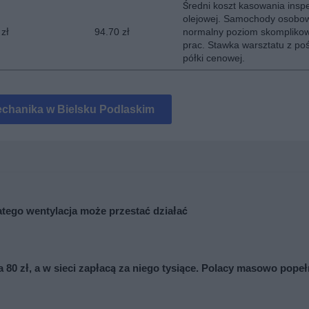
Średni koszt kasowania inspe
olejowej. Samochody osobo
 zł
94.70 zł
normalny poziom skompliko
prac. Stawka warsztatu z poś
półki cenowej.
chanika w Bielsku Podlaskim
tego wentylacja może przestać działać
 80 zł, a w sieci zapłacą za niego tysiące. Polacy masowo popeł