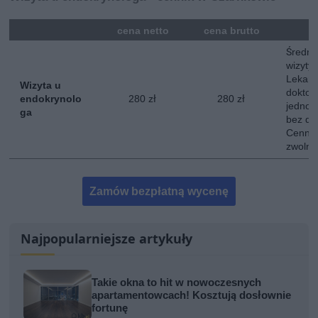
mna
cena netto
cena brutto
Średni
wizyty
Lekarz
Wizyta u
doktor
endokrynolo
280 zł
280 zł
jednokr
ga
bez do
Cennik
zwolni
Zamów bezpłatną wycenę
Najpopularniejsze artykuły
Takie okna to hit w nowoczesnych
apartamentowcach! Kosztują dosłownie
fortunę