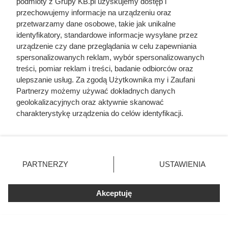
podmioty z Grupy KB.pl uzyskujemy dostęp i
przechowujemy informacje na urządzeniu oraz
przetwarzamy dane osobowe, takie jak unikalne
identyfikatory, standardowe informacje wysyłane przez
urządzenie czy dane przeglądania w celu zapewniania
spersonalizowanych reklam, wybór spersonalizowanych
treści, pomiar reklam i treści, badanie odbiorców oraz
ulepszanie usług. Za zgodą Użytkownika my i Zaufani
Partnerzy możemy używać dokładnych danych
geolokalizacyjnych oraz aktywnie skanować
charakterystykę urządzenia do celów identyfikacji.
Ponieważ cenimy Twoją prywatność, prosimy o zgodę na
korzystanie z tych technologii poprzez kliknięcie
„Akceptuję”. Zgoda jest dobrowolna i zawsze możesz ją
zmienić/wycofać klikając przycisk ustawień prywatności
PARTNERZY
USTAWIENIA
znajdujący się w lewym dolnym rogu strony. Niektóre
Dlaczego nikt nie chciał poślubić
rodzaje przetwarzania danych nie wymagają zgody
syna Jana III Sobieskiego?
użytkownika, ale masz prawo sprzeciwić się takiemu
Akceptuję
Odpowiedź zaskakuje
przetwarzaniu. Preferencje będą miały zastosowania tylko
na tej witrynie.