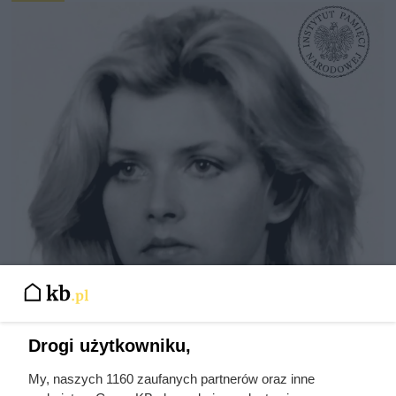
Kazali jej rozbierać się w niemal
Drogi użytkowniku,
każdym filmie. Przekleństwo
My, naszych 1160 zaufanych partnerów oraz inne
polskiej seksbomby lat 80.