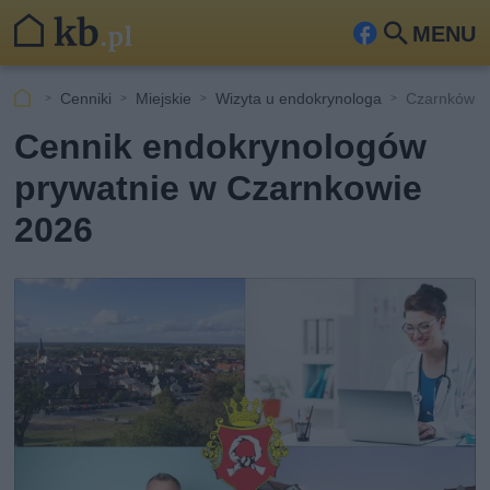
MENU
Fa
Szu
ceb
kaj
Cenniki
Miejskie
Wizyta u endokrynologa
Czarnków
ook
Cennik endokrynologów
prywatnie w Czarnkowie
2026