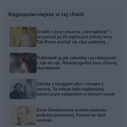
Najpopularniejsze w tej chwili
Zrobili z żony cesarza „nierządnicę” i
przypisali jej 25 mężczyzn jednej nocy.
Tak Rzym pozbył się zbyt ambitnej
kobiety
Traktowali ją jak zabawkę i przekazywali
z rąk do rąk. Niewiarygodne losy słynnej
skandalistki
Zdrady z obojgiem płci i romans z
siostrą. Ta relacja była najbardziej
toksycznym związkiem w historii sztuki
Żona Sienkiewicza uciekła podczas
podróży poślubnej. Powód do dziś
szokuje