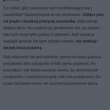
Co zrobić, gdy zauważysz dym wydobywający się z
zasobnika? Najważniejsze to nie panikować.
Odłącz piec
od prądu i domknij pokrywę zasobnika
, żeby odciąć
dopływ tlenu. Nie podnoś jej gwałtownie ani „na szybko” –
taki ruch może tylko podsycić płomień. Jeśli sytuacja
wygląda groźnie lub dym szybko narasta,
nie zwlekaj i
wezwij straż pożarną
.
Gdy zdarzenie nie jest nasilone, pomocna bywa gaśnica
proszkowa albo zasypanie źródła dymu piaskiem. Po
wszystkim i tak trzeba wezwać serwis, by skontrolował
urządzenie i znalazł przyczynę cofki lub przegrzania. Do
czasu fachowej oceny nie uruchamiaj ponownie pieca.