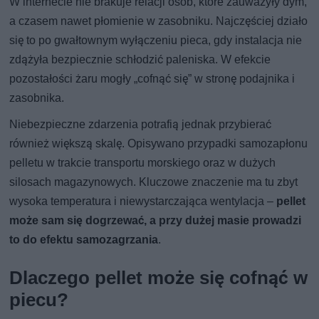
W internecie nie brakuje relacji osób, które zauważyły dym,
a czasem nawet płomienie w zasobniku. Najczęściej działo
się to po gwałtownym wyłączeniu pieca, gdy instalacja nie
zdążyła bezpiecznie schłodzić paleniska. W efekcie
pozostałości żaru mogły „cofnąć się” w stronę podajnika i
zasobnika.
Niebezpieczne zdarzenia potrafią jednak przybierać
również większą skalę. Opisywano przypadki samozapłonu
pelletu w trakcie transportu morskiego oraz w dużych
silosach magazynowych. Kluczowe znaczenie ma tu zbyt
wysoka temperatura i niewystarczająca wentylacja –
pellet
może sam się dogrzewać, a przy dużej masie prowadzi
to do efektu samozagrzania
.
Dlaczego pellet może się cofnąć w
piecu?