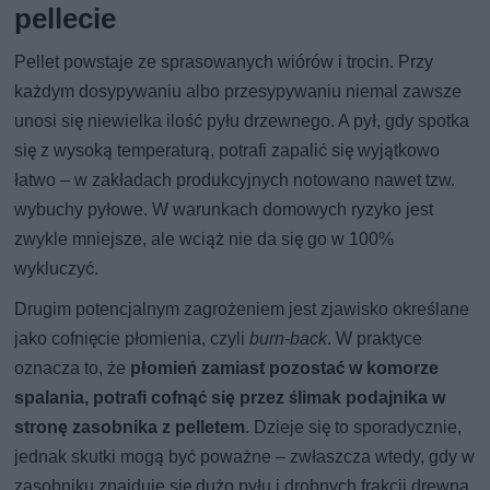
pellecie
Pellet powstaje ze sprasowanych wiórów i trocin. Przy
każdym dosypywaniu albo przesypywaniu niemal zawsze
unosi się niewielka ilość pyłu drzewnego. A pył, gdy spotka
się z wysoką temperaturą, potrafi zapalić się wyjątkowo
łatwo – w zakładach produkcyjnych notowano nawet tzw.
wybuchy pyłowe. W warunkach domowych ryzyko jest
zwykle mniejsze, ale wciąż nie da się go w 100%
wykluczyć.
Drugim potencjalnym zagrożeniem jest zjawisko określane
jako cofnięcie płomienia, czyli
burn-back
. W praktyce
oznacza to, że
płomień zamiast pozostać w komorze
spalania, potrafi cofnąć się przez ślimak podajnika w
stronę zasobnika z pelletem
. Dzieje się to sporadycznie,
jednak skutki mogą być poważne – zwłaszcza wtedy, gdy w
zasobniku znajduje się dużo pyłu i drobnych frakcji drewna.