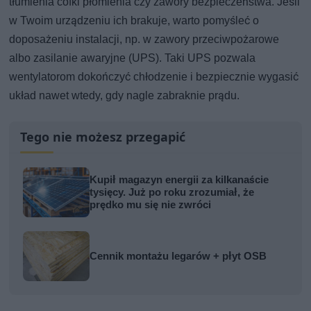
tłumienia cofki płomienia czy zawory bezpieczeństwa. Jeśli
w Twoim urządzeniu ich brakuje, warto pomyśleć o
doposażeniu instalacji, np. w zawory przeciwpożarowe
albo zasilanie awaryjne (UPS). Taki UPS pozwala
wentylatorom dokończyć chłodzenie i bezpiecznie wygasić
układ nawet wtedy, gdy nagle zabraknie prądu.
Tego nie możesz przegapić
Kupił magazyn energii za kilkanaście
tysięcy. Już po roku zrozumiał, że
prędko mu się nie zwróci
Cennik montażu legarów + płyt OSB