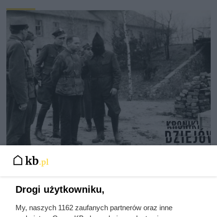
Ostatnie godziny komendanta
Auschwitz. Odtajnione zdjęcia
pokazują, co działo się przed
Drogi użytkowniku,
szubienicą
My, naszych 1162 zaufanych partnerów oraz inne