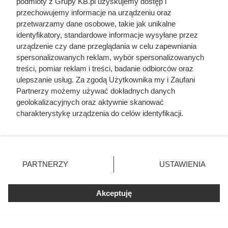
podmioty z Grupy KB.pl uzyskujemy dostęp i
przechowujemy informacje na urządzeniu oraz
przetwarzamy dane osobowe, takie jak unikalne
identyfikatory, standardowe informacje wysyłane przez
urządzenie czy dane przeglądania w celu zapewniania
spersonalizowanych reklam, wybór spersonalizowanych
treści, pomiar reklam i treści, badanie odbiorców oraz
ulepszanie usług. Za zgodą Użytkownika my i Zaufani
Partnerzy możemy używać dokładnych danych
geolokalizacyjnych oraz aktywnie skanować
charakterystykę urządzenia do celów identyfikacji.
Ponieważ cenimy Twoją prywatność, prosimy o zgodę na
korzystanie z tych technologii poprzez kliknięcie
„Akceptuję”. Zgoda jest dobrowolna i zawsze możesz ją
zmienić/wycofać klikając przycisk ustawień prywatności
PARTNERZY
USTAWIENIA
znajdujący się w lewym dolnym rogu strony. Niektóre
rodzaje przetwarzania danych nie wymagają zgody
użytkownika, ale masz prawo sprzeciwić się takiemu
Akceptuję
Zwabił ją do auta podstępem, a
przetwarzaniu. Preferencje będą miały zastosowania tylko
na tej witrynie.
potem postawił potworne