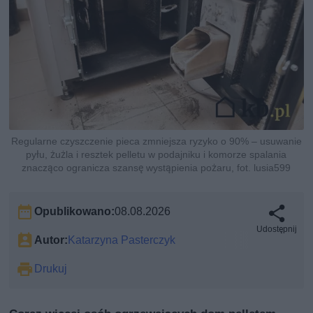
Regularne czyszczenie pieca zmniejsza ryzyko o 90% – usuwanie
pyłu, żużla i resztek pelletu w podajniku i komorze spalania
znacząco ogranicza szansę wystąpienia pożaru, fot. lusia599
Opublikowano:
08.08.2026
Udostępnij
Autor:
Katarzyna Pasterczyk
Drukuj