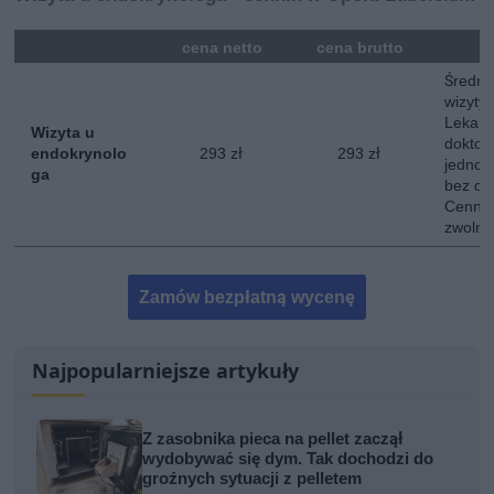
mna
cena netto
cena brutto
Średni
wizyty
Lekarz
Wizyta u
doktor
endokrynolo
293 zł
293 zł
jednokr
ga
bez do
Cennik
zwolni
Zamów bezpłatną wycenę
Najpopularniejsze artykuły
Z zasobnika pieca na pellet zaczął
wydobywać się dym. Tak dochodzi do
groźnych sytuacji z pelletem