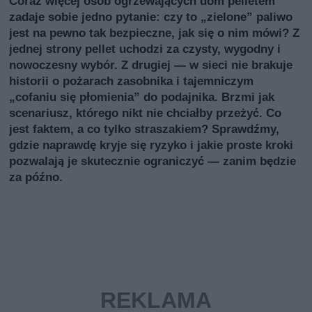
Coraz więcej osób ogrzewających dom pelletem
zadaje sobie jedno pytanie: czy to „zielone” paliwo
jest na pewno tak bezpieczne, jak się o nim mówi? Z
jednej strony pellet uchodzi za czysty, wygodny i
nowoczesny wybór. Z drugiej — w sieci nie brakuje
historii o pożarach zasobnika i tajemniczym
„cofaniu się płomienia” do podajnika. Brzmi jak
scenariusz, którego nikt nie chciałby przeżyć. Co
jest faktem, a co tylko straszakiem? Sprawdźmy,
gdzie naprawdę kryje się ryzyko i jakie proste kroki
pozwalają je skutecznie ograniczyć — zanim będzie
za późno.