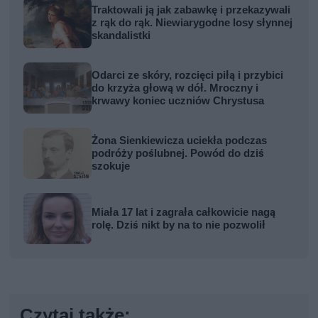
Traktowali ją jak zabawkę i przekazywali
z rąk do rąk. Niewiarygodne losy słynnej
skandalistki
Odarci ze skóry, rozcięci piłą i przybici
do krzyża głową w dół. Mroczny i
krwawy koniec uczniów Chrystusa
Żona Sienkiewicza uciekła podczas
podróży poślubnej. Powód do dziś
szokuje
Miała 17 lat i zagrała całkowicie nagą
rolę. Dziś nikt by na to nie pozwolił
Czytaj także: