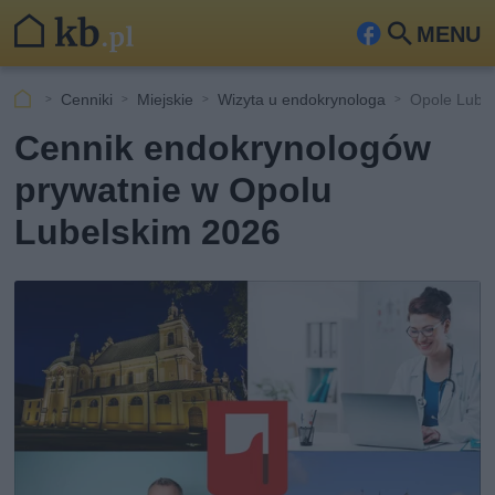
MENU
Fa
Szu
ceb
kaj
Cenniki
Miejskie
Wizyta u endokrynologa
Opole Lubel
ook
Cennik endokrynologów
prywatnie w Opolu
Lubelskim 2026