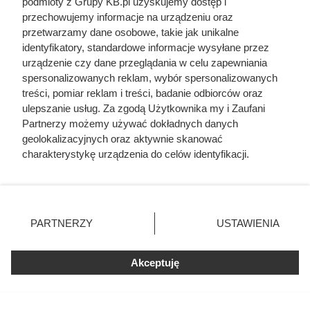
podmioty z Grupy KB.pl uzyskujemy dostęp i
polskiej seksbomby lat 80.
przechowujemy informacje na urządzeniu oraz
przetwarzamy dane osobowe, takie jak unikalne
identyfikatory, standardowe informacje wysyłane przez
urządzenie czy dane przeglądania w celu zapewniania
spersonalizowanych reklam, wybór spersonalizowanych
treści, pomiar reklam i treści, badanie odbiorców oraz
ulepszanie usług. Za zgodą Użytkownika my i Zaufani
Partnerzy możemy używać dokładnych danych
geolokalizacyjnych oraz aktywnie skanować
charakterystykę urządzenia do celów identyfikacji.
Ponieważ cenimy Twoją prywatność, prosimy o zgodę na
korzystanie z tych technologii poprzez kliknięcie
„Akceptuję”. Zgoda jest dobrowolna i zawsze możesz ją
zmienić/wycofać klikając przycisk ustawień prywatności
PARTNERZY
USTAWIENIA
znajdujący się w lewym dolnym rogu strony. Niektóre
rodzaje przetwarzania danych nie wymagają zgody
Rezerwują po 4 paczki w koszyku.
użytkownika, ale masz prawo sprzeciwić się takiemu
Akceptuję
Luksusowa kawa w ALDI
przetwarzaniu. Preferencje będą miały zastosowania tylko
przeceniona o 91%
na tej witrynie.