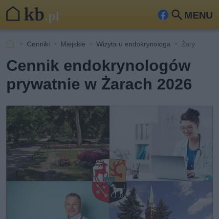
MENU
Fa
Szu
ceb
kaj
Cenniki
Miejskie
Wizyta u endokrynologa
Żary
ook
Cennik endokrynologów
prywatnie w Żarach 2026