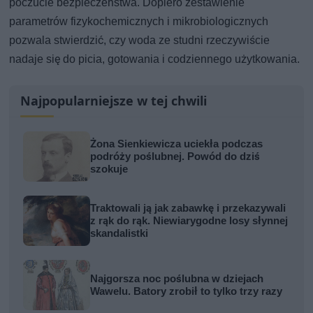
poczucie bezpieczeństwa. Dopiero zestawienie
parametrów fizykochemicznych i mikrobiologicznych
pozwala stwierdzić, czy woda ze studni rzeczywiście
nadaje się do picia, gotowania i codziennego użytkowania.
Najpopularniejsze w tej chwili
Żona Sienkiewicza uciekła podczas
podróży poślubnej. Powód do dziś
szokuje
Traktowali ją jak zabawkę i przekazywali
z rąk do rąk. Niewiarygodne losy słynnej
skandalistki
Najgorsza noc poślubna w dziejach
Wawelu. Batory zrobił to tylko trzy razy