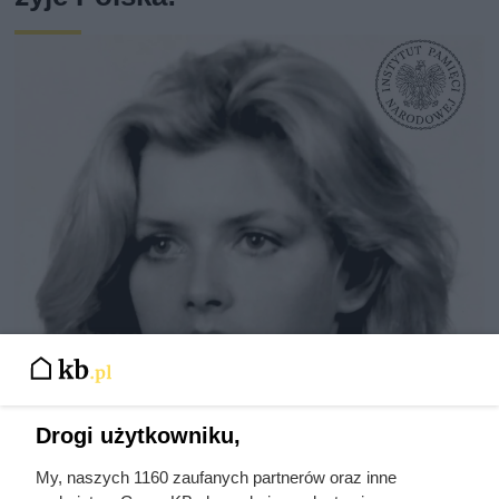
Drogi użytkowniku,
Kazali jej rozbierać się w niemal
My, naszych 1160 zaufanych partnerów oraz inne
każdym filmie. Przekleństwo