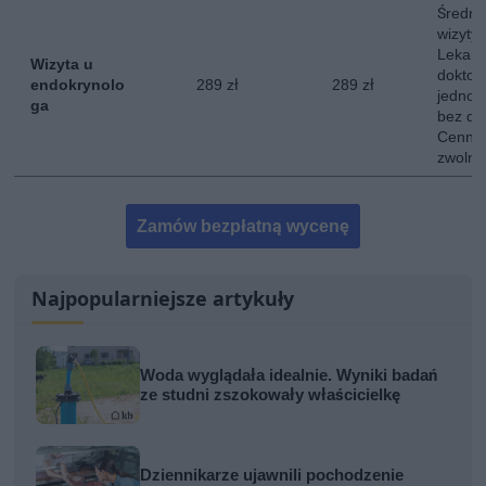
Średni
wizyty
Lekarz
Wizyta u
doktor
endokrynolo
289 zł
289 zł
jednokr
ga
bez do
Cennik
zwolni
Zamów bezpłatną wycenę
Najpopularniejsze artykuły
Woda wyglądała idealnie. Wyniki badań
ze studni zszokowały właścicielkę
Dziennikarze ujawnili pochodzenie