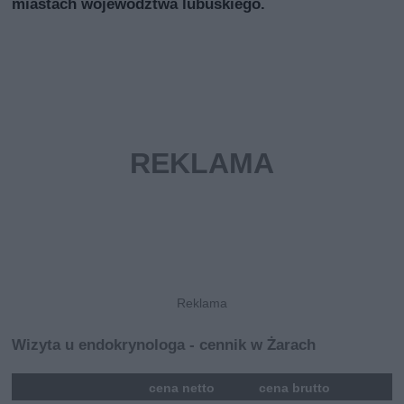
miastach województwa lubuskiego.
Wizyta u endokrynologa - cennik w Żarach
mna
cena netto
cena brutto