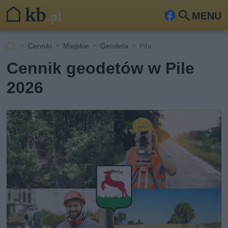
MENU
Fa
Szu
ceb
kaj
Cenniki
Miejskie
Geodeta
Piła
ook
Cennik geodetów w Pile
2026