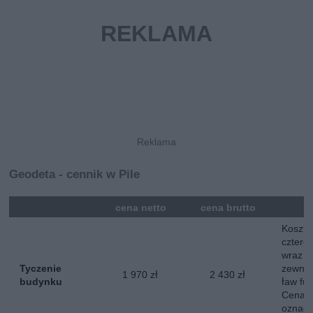
Geodeta - cennik w Pile
mna
cena netto
cena brutto
Koszt 
cztere
wraz z
Tyczenie
zewnęt
1 970 zł
2 430 zł
budynku
ław fu
Cena o
oznacz