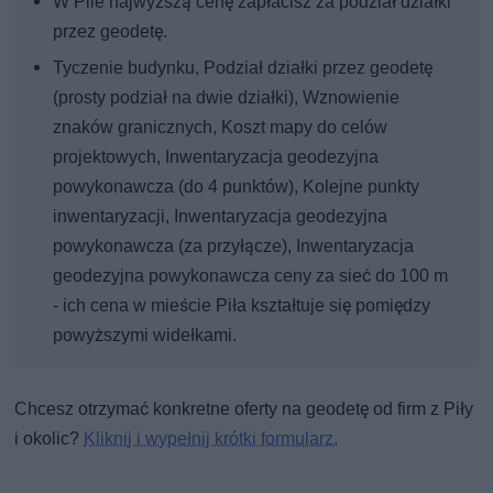
W Pile najwyższą cenę zapłacisz za podział działki
przez geodetę.
Tyczenie budynku, Podział działki przez geodetę
(prosty podział na dwie działki), Wznowienie
znaków granicznych, Koszt mapy do celów
projektowych, Inwentaryzacja geodezyjna
powykonawcza (do 4 punktów), Kolejne punkty
inwentaryzacji, Inwentaryzacja geodezyjna
powykonawcza (za przyłącze), Inwentaryzacja
geodezyjna powykonawcza ceny za sieć do 100 m
- ich cena w mieście Piła kształtuje się pomiędzy
powyższymi widełkami.
Chcesz otrzymać konkretne oferty na geodetę od firm z Piły
i okolic?
Kliknij i wypełnij krótki formularz.