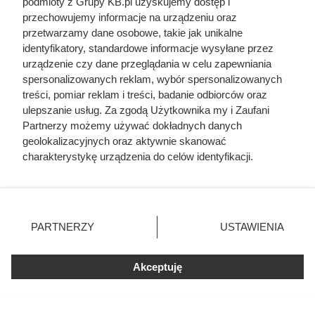
podmioty z Grupy KB.pl uzyskujemy dostęp i
Cennik montażu oświetlenia - przegląd cen
przechowujemy informacje na urządzeniu oraz
elektryków
przetwarzamy dane osobowe, takie jak unikalne
identyfikatory, standardowe informacje wysyłane przez
urządzenie czy dane przeglądania w celu zapewniania
spersonalizowanych reklam, wybór spersonalizowanych
treści, pomiar reklam i treści, badanie odbiorców oraz
ulepszanie usług. Za zgodą Użytkownika my i Zaufani
Partnerzy możemy używać dokładnych danych
geolokalizacyjnych oraz aktywnie skanować
charakterystykę urządzenia do celów identyfikacji.
Ponieważ cenimy Twoją prywatność, prosimy o zgodę na
korzystanie z tych technologii poprzez kliknięcie
„Akceptuję”. Zgoda jest dobrowolna i zawsze możesz ją
zmienić/wycofać klikając przycisk ustawień prywatności
PARTNERZY
USTAWIENIA
znajdujący się w lewym dolnym rogu strony. Niektóre
rodzaje przetwarzania danych nie wymagają zgody
użytkownika, ale masz prawo sprzeciwić się takiemu
Akceptuję
przetwarzaniu. Preferencje będą miały zastosowania tylko
na tej witrynie.
Doprowadził do śmierci większej