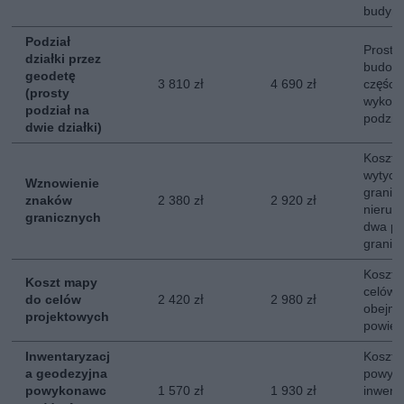
budynk
Podział
Prosty 
działki przez
budowl
geodetę
3 810 zł
4 690 zł
części
(prosty
wykona
podział na
podzia
dwie działki)
Koszt 
wytycz
Wznowienie
granic
znaków
2 380 zł
2 920 zł
nieruc
granicznych
dwa pu
granicy
Koszt 
Koszt mapy
celów 
do celów
2 420 zł
2 980 zł
obejmu
projektowych
powier
Inwentaryzacj
Koszt 
a geodezyjna
powyk
powykonawc
1 570 zł
1 930 zł
inwena