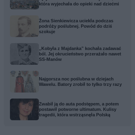
która wyjechała do opieki nad dziećmi
Żona Sienkiewicza uciekła podczas
podróży poślubnej. Powód do dziś
szokuje
„Kobyła z Majdanka” kochała zadawać
ból. Jej okrucieństwo przerażało nawet
SS-Manów
Najgorsza noc poślubna w dziejach
Wawelu. Batory zrobił to tylko trzy razy
Zwabił ją do auta podstępem, a potem
postawił potworne ultimatum. Kulisy
tragedii, która wstrząsnęła Polską