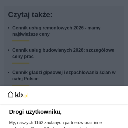
Czytaj także:
Cennik usług remontowych 2026 - mamy
najświeższe ceny
Cennik usług budowlanych 2026: szczegółowe
ceny prac
Cennik gładzi gipsowej i szpachlowania ścian w
całej Polsce
Cennik ścianek działowych z płyt g-k i suchej
zabudowy
Drogi użytkowniku,
Cennik malowania elewacji - materiał i robocizna
My, naszych 1162 zaufanych partnerów oraz inne