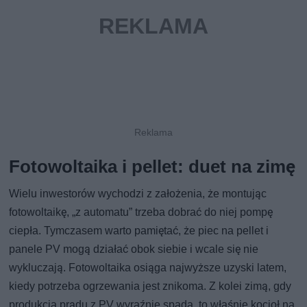
Fotowoltaika i pellet: duet na zimę
Wielu inwestorów wychodzi z założenia, że montując
fotowoltaikę, „z automatu” trzeba dobrać do niej pompę
ciepła. Tymczasem warto pamiętać, że piec na pellet i
panele PV mogą działać obok siebie i wcale się nie
wykluczają. Fotowoltaika osiąga najwyższe uzyski latem,
kiedy potrzeba ogrzewania jest znikoma. Z kolei zimą, gdy
produkcja prądu z PV wyraźnie spada, to właśnie kocioł na