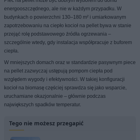
Piec na pellet może być dobrym wyborem do domu
energooszczędnego, ale nie w każdym przypadku. W
budynkach o powierzchni 130–180 m² i umiarkowanym
zapotrzebowaniu na ciepło kocioł na pellet bywa w stanie
przejąć rolę podstawowego źródła ogrzewania –
szczególnie wtedy, gdy instalacja współpracuje z buforem
ciepła.
W mniejszych domach oraz w standardzie pasywnym piece
na pellet zazwyczaj ustępują pompom ciepła pod
względem wygody i efektywności. W takiej konfiguracji
kocioł na biomasę częściej sprawdza się jako wsparcie,
uruchamiane okazjonalnie – głównie podczas
największych spadków temperatur.
Tego nie możesz przegapić