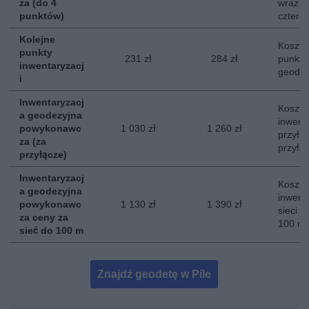
za (do 4
wraz z
punktów)
cztere
Kolejne
Koszt 
punkty
231 zł
284 zł
punktó
inwentaryzacj
geodez
i
Inwentaryzacj
Koszt 
a geodezyjna
inwent
powykonawc
1 030 zł
1 260 zł
przyłą
za (za
przyłą
przyłącze)
Inwentaryzacj
Koszt 
a geodezyjna
inwent
powykonawc
1 130 zł
1 390 zł
sieci u
za ceny za
100 m.
sieć do 100 m
Znajdź geodetę w Pile