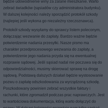
będzie udowodnienie winy za zalane mieszkanie. Warto
zebrać świadków (sąsiadów czy administratora budynku).
W dalszej kolejności należy sporządzić protokół szkody
(najlepiej jeśli wykona go niezależny rzeczoznawca).
Protokół szkody wysyłamy do sprawcy listem poleconym,
dołączając wezwanie do zapłaty. Bardzo ważne będzie
potwierdzenie nadania przesyłki. Nasze pismo ma
charakter przedprocesowego wezwania do zapłaty, a
potwierdzenie jego nadania przyda się na ewentualnej
rozprawie sądowej. Jeśli sąsiad nadal nie poczuwa się do
odpowiedzialności, musimy skierować sprawę na drogę
sądową. Podstawą dalszych działań będzie wystosowanie
pozwu o zapłatę odszkodowania za wyrządzoną szkodę.
Poszkodowany powinien zebrać wszystkie faktury i
rachunki, które zgromadził podczas prac naprawczych. Jest
to wartościowa dokumentacja, którą warto dołączyć do
pozwu. W dalszej kolejności pozostaje nam tylko czekać