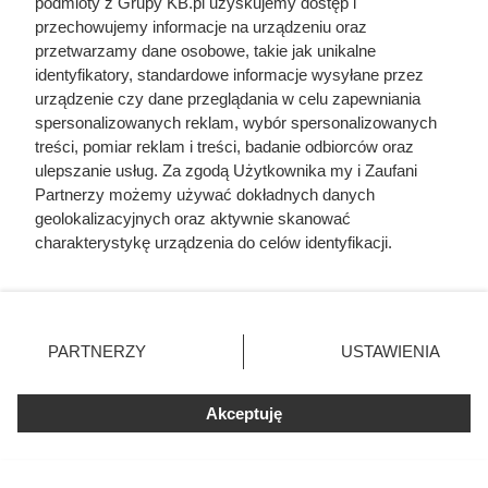
podmioty z Grupy KB.pl uzyskujemy dostęp i
przechowujemy informacje na urządzeniu oraz
przetwarzamy dane osobowe, takie jak unikalne
identyfikatory, standardowe informacje wysyłane przez
urządzenie czy dane przeglądania w celu zapewniania
spersonalizowanych reklam, wybór spersonalizowanych
Na ile naprawdę wystarcza tona
treści, pomiar reklam i treści, badanie odbiorców oraz
pelletu? Prosty przelicznik dla
ulepszanie usług. Za zgodą Użytkownika my i Zaufani
domu 140 m²
Partnerzy możemy używać dokładnych danych
geolokalizacyjnych oraz aktywnie skanować
charakterystykę urządzenia do celów identyfikacji.
Ponieważ cenimy Twoją prywatność, prosimy o zgodę na
korzystanie z tych technologii poprzez kliknięcie
„Akceptuję”. Zgoda jest dobrowolna i zawsze możesz ją
zmienić/wycofać klikając przycisk ustawień prywatności
PARTNERZY
USTAWIENIA
znajdujący się w lewym dolnym rogu strony. Niektóre
rodzaje przetwarzania danych nie wymagają zgody
użytkownika, ale masz prawo sprzeciwić się takiemu
Akceptuję
przetwarzaniu. Preferencje będą miały zastosowania tylko
na tej witrynie.