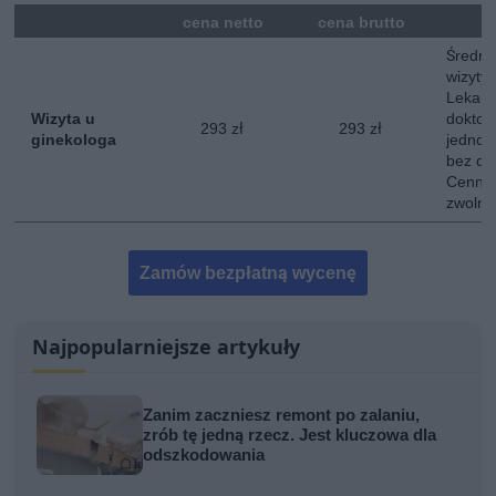
mna
cena netto
cena brutto
Średni
wizyty 
Lekarz
Wizyta u
doktor
293 zł
293 zł
ginekologa
jednokr
bez do
Cennik
zwolni
Zamów bezpłatną wycenę
Najpopularniejsze artykuły
Zanim zaczniesz remont po zalaniu,
zrób tę jedną rzecz. Jest kluczowa dla
odszkodowania