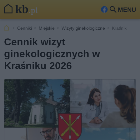
MENU
Fa
Szu
ceb
kaj
Cenniki
Miejskie
Wizyty ginekologiczne
Kraśnik
ook
Cennik wizyt
ginekologicznych w
Kraśniku 2026