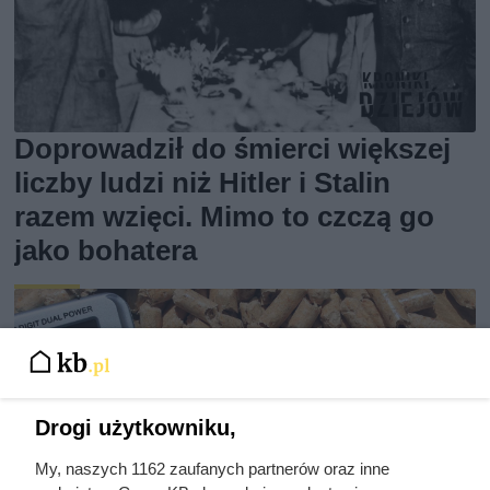
Doprowadził do śmierci większej
liczby ludzi niż Hitler i Stalin
razem wzięci. Mimo to czczą go
jako bohatera
Drogi użytkowniku,
My, naszych 1162 zaufanych partnerów oraz inne