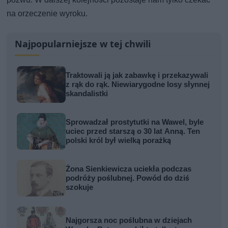
na orzeczenie wyroku.
Najpopularniejsze w tej chwili
Traktowali ją jak zabawkę i przekazywali
z rąk do rąk. Niewiarygodne losy słynnej
skandalistki
Sprowadzał prostytutki na Wawel, byle
uciec przed starszą o 30 lat Anną. Ten
polski król był wielką porażką
Żona Sienkiewicza uciekła podczas
podróży poślubnej. Powód do dziś
szokuje
Najgorsza noc poślubna w dziejach