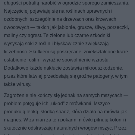
długości potrafią narobić w ogrodzie sporego zamieszania.
Najczęściej pojawiają się na roślinach uprawnych i
ozdobnych, szczególnie na drzewach oraz krzewach
owocowych — takich jak jabłonie, grusze, śliwy, porzeczki,
maliny czy agrest. Te zielone lub czarne szkodniki
wysysają soki z roślin i błyskawicznie zwiększają
liczebność. Skutkiem są poskręcane, zniekształcone liście,
osłabienie roślin i wyraźne spowolnienie wzrostu.
Dodatkowo każde nakłucie zostawia mikrouszkodzenie,
przez które łatwiej przedostają się groźne patogeny, w tym
także wirusy.
Zagrożenie nie kończy się jednak na samych mszycach —
problem potęguje ich „układ” z mrówkami. Mszyce
produkują lepką, słodką spadź, która działa na mrówki jak
magnes. W zamian za ten pokarm mrówki pilnują kolonii i
skutecznie odstraszają naturalnych wrogów mszyc. Przez