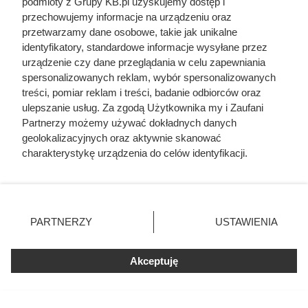
podmioty z Grupy KB.pl uzyskujemy dostęp i
przechowujemy informacje na urządzeniu oraz
przetwarzamy dane osobowe, takie jak unikalne
Ten gatunek drewna daje
identyfikatory, standardowe informacje wysyłane przez
urządzenie czy dane przeglądania w celu zapewniania
najwięcej ciepła, a Polacy rzadko
spersonalizowanych reklam, wybór spersonalizowanych
go kupują. Prawdziwy król
treści, pomiar reklam i treści, badanie odbiorców oraz
ulepszanie usług. Za zgodą Użytkownika my i Zaufani
kaloryczności
Partnerzy możemy używać dokładnych danych
geolokalizacyjnych oraz aktywnie skanować
charakterystykę urządzenia do celów identyfikacji.
Ponieważ cenimy Twoją prywatność, prosimy o zgodę na
korzystanie z tych technologii poprzez kliknięcie
„Akceptuję”. Zgoda jest dobrowolna i zawsze możesz ją
zmienić/wycofać klikając przycisk ustawień prywatności
PARTNERZY
USTAWIENIA
znajdujący się w lewym dolnym rogu strony. Niektóre
rodzaje przetwarzania danych nie wymagają zgody
użytkownika, ale masz prawo sprzeciwić się takiemu
Akceptuję
przetwarzaniu. Preferencje będą miały zastosowania tylko
na tej witrynie.