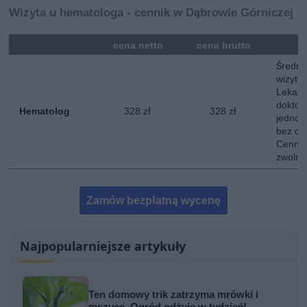
Wizyta u hematologa - cennik w Dąbrowie Górniczej
mna
cena netto
cena brutto
Średni
wizyty
Lekarz
doktor
Hematolog
328 zł
328 zł
jednokr
bez do
Cennik
zwolni
Zamów bezpłatną wycenę
Najpopularniejsze artykuły
Ten domowy trik zatrzyma mrówki i