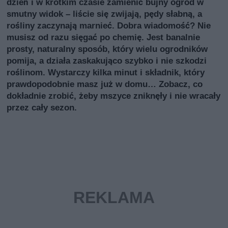
dzień i w krótkim czasie zamienić bujny ogród w
smutny widok – liście się zwijają, pędy słabną, a
rośliny zaczynają marnieć. Dobra wiadomość? Nie
musisz od razu sięgać po chemię. Jest banalnie
prosty, naturalny sposób, który wielu ogrodników
pomija, a działa zaskakująco szybko i nie szkodzi
roślinom. Wystarczy kilka minut i składnik, który
prawdopodobnie masz już w domu… Zobacz, co
dokładnie zrobić, żeby mszyce zniknęły i nie wracały
przez cały sezon.