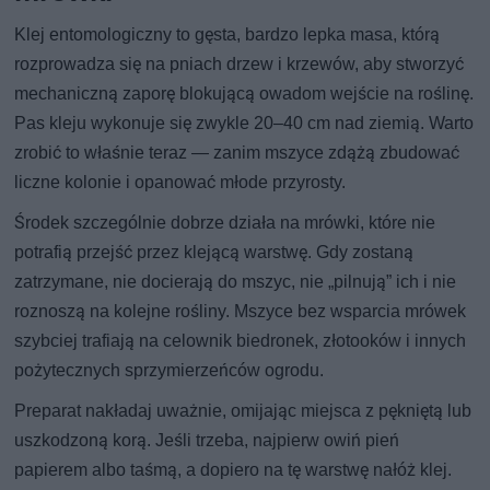
Klej entomologiczny to gęsta, bardzo lepka masa, którą
rozprowadza się na pniach drzew i krzewów, aby stworzyć
mechaniczną zaporę blokującą owadom wejście na roślinę.
Pas kleju wykonuje się zwykle 20–40 cm nad ziemią. Warto
zrobić to właśnie teraz — zanim mszyce zdążą zbudować
liczne kolonie i opanować młode przyrosty.
Środek szczególnie dobrze działa na mrówki, które nie
potrafią przejść przez klejącą warstwę. Gdy zostaną
zatrzymane, nie docierają do mszyc, nie „pilnują” ich i nie
roznoszą na kolejne rośliny. Mszyce bez wsparcia mrówek
szybciej trafiają na celownik biedronek, złotooków i innych
pożytecznych sprzymierzeńców ogrodu.
Preparat nakładaj uważnie, omijając miejsca z pękniętą lub
uszkodzoną korą. Jeśli trzeba, najpierw owiń pień
papierem albo taśmą, a dopiero na tę warstwę nałóż klej.