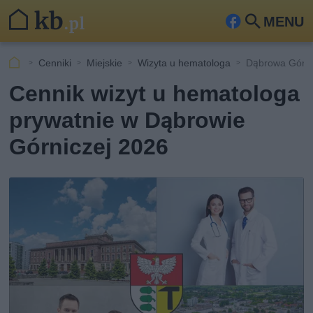
MENU
Fa
Szu
ceb
kaj
Cenniki
Miejskie
Wizyta u hematologa
Dąbrowa Górn
ook
Cennik wizyt u hematologa
prywatnie w Dąbrowie
Górniczej 2026