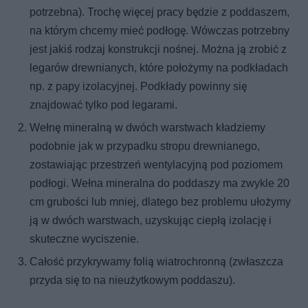
potrzebna). Trochę więcej pracy będzie z poddaszem,
na którym chcemy mieć podłogę. Wówczas potrzebny
jest jakiś rodzaj konstrukcji nośnej. Można ją zrobić z
legarów drewnianych, które położymy na podkładach
np. z papy izolacyjnej. Podkłady powinny się
znajdować tylko pod legarami.
Wełnę mineralną w dwóch warstwach kładziemy
podobnie jak w przypadku stropu drewnianego,
zostawiając przestrzeń wentylacyjną pod poziomem
podłogi. Wełna mineralna do poddaszy ma zwykle 20
cm grubości lub mniej, dlatego bez problemu ułożymy
ją w dwóch warstwach, uzyskując ciepłą izolację i
skuteczne wyciszenie.
Całość przykrywamy folią wiatrochronną (zwłaszcza
przyda się to na nieużytkowym poddaszu).