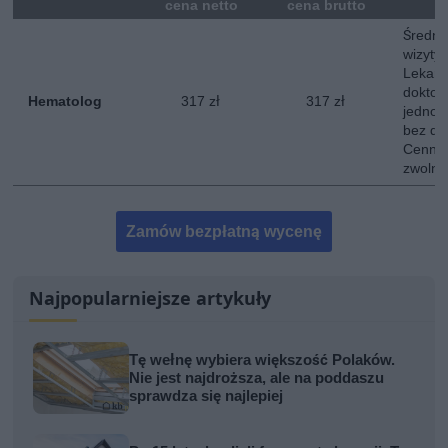
mna
cena netto
cena brutto
Średni
wizyty
Lekarz
doktor
Hematolog
317 zł
317 zł
jednokr
bez do
Cennik
zwolni
Zamów bezpłatną wycenę
Najpopularniejsze artykuły
Tę wełnę wybiera większość Polaków.
Nie jest najdroższa, ale na poddaszu
sprawdza się najlepiej