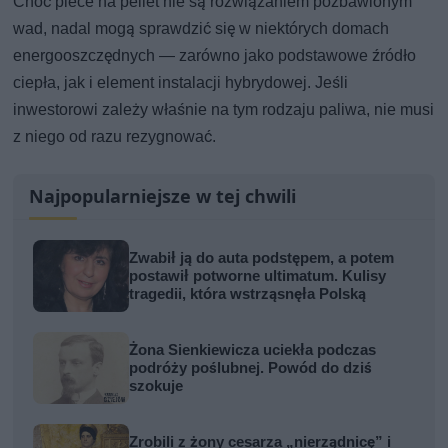
Choć piece na pellet nie są rozwiązaniem pozbawionym
wad, nadal mogą sprawdzić się w niektórych domach
energooszczędnych — zarówno jako podstawowe źródło
ciepła, jak i element instalacji hybrydowej. Jeśli
inwestorowi zależy właśnie na tym rodzaju paliwa, nie musi
z niego od razu rezygnować.
Najpopularniejsze w tej chwili
Zwabił ją do auta podstępem, a potem
postawił potworne ultimatum. Kulisy
tragedii, która wstrząsnęła Polską
Żona Sienkiewicza uciekła podczas
podróży poślubnej. Powód do dziś
szokuje
Zrobili z żony cesarza „nierządnicę” i