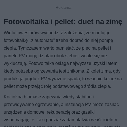
Fotowoltaika i pellet: duet na zimę
Wielu inwestorów wychodzi z założenia, że montując
fotowoltaikę, „z automatu” trzeba dobrać do niej pompę
ciepła. Tymczasem warto pamiętać, że piec na pellet i
panele PV mogą działać obok siebie i wcale się nie
wykluczają. Fotowoltaika osiąga najwyższe uzyski latem,
kiedy potrzeba ogrzewania jest znikoma. Z kolei zimą, gdy
produkcja prądu z PV wyraźnie spada, to właśnie kocioł na
pellet może przejąć rolę podstawowego źródła ciepła.
Kocioł na biomasę zapewnia wtedy stabilne i
przewidywalne ogrzewanie, a instalacja PV może zasilać
urządzenia domowe, rekuperację oraz grzałki
wspomagające. Taki podział zadań ułatwia właścicielom