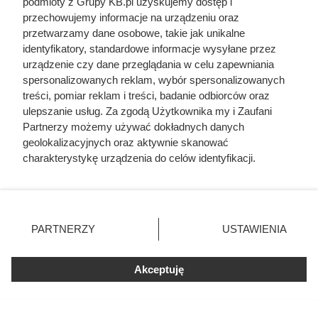
podmioty z Grupy KB.pl uzyskujemy dostęp i
przechowujemy informacje na urządzeniu oraz
przetwarzamy dane osobowe, takie jak unikalne
identyfikatory, standardowe informacje wysyłane przez
urządzenie czy dane przeglądania w celu zapewniania
spersonalizowanych reklam, wybór spersonalizowanych
treści, pomiar reklam i treści, badanie odbiorców oraz
ulepszanie usług. Za zgodą Użytkownika my i Zaufani
Partnerzy możemy używać dokładnych danych
geolokalizacyjnych oraz aktywnie skanować
charakterystykę urządzenia do celów identyfikacji.
Nie harówka była najgorsza.
Ponieważ cenimy Twoją prywatność, prosimy o zgodę na
korzystanie z tych technologii poprzez kliknięcie
Prawdziwy koszmar chłopek
„Akceptuję”. Zgoda jest dobrowolna i zawsze możesz ją
zaczynał się po zamknięciu drzwi
zmienić/wycofać klikając przycisk ustawień prywatności
PARTNERZY
USTAWIENIA
domu
znajdujący się w lewym dolnym rogu strony. Niektóre
rodzaje przetwarzania danych nie wymagają zgody
użytkownika, ale masz prawo sprzeciwić się takiemu
Akceptuję
przetwarzaniu. Preferencje będą miały zastosowania tylko
na tej witrynie.