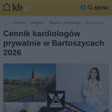
MENU
Fa
Szu
ceb
kaj
Cenniki
Miejskie
Wizyta u kardiologa
Bartoszyce
ook
Cennik kardiologów
prywatnie w Bartoszycach
2026