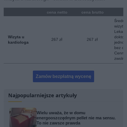
mna
cena netto
cena brutto
Średni
wizyty 
Lekarz
Wizyta u
doktor
267 zł
267 zł
kardiologa
jednokr
bez do
Cennik
zwolni
Zamów bezpłatną wycenę
Najpopularniejsze artykuły
Wielu uważa, że w domu
energooszczędnym pellet nie ma sensu.
To nie zawsze prawda