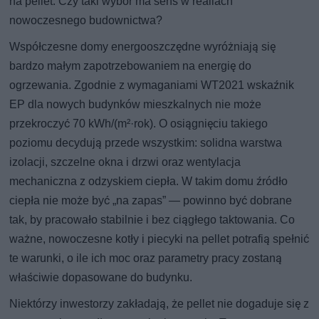
na pellet. Czy taki wybór ma sens w realiach
nowoczesnego budownictwa?
Współczesne domy energooszczędne wyróżniają się
bardzo małym zapotrzebowaniem na energię do
ogrzewania. Zgodnie z wymaganiami WT2021 wskaźnik
EP dla nowych budynków mieszkalnych nie może
przekroczyć 70 kWh/(m²·rok). O osiągnięciu takiego
poziomu decydują przede wszystkim: solidna warstwa
izolacji, szczelne okna i drzwi oraz wentylacja
mechaniczna z odzyskiem ciepła. W takim domu źródło
ciepła nie może być „na zapas” — powinno być dobrane
tak, by pracowało stabilnie i bez ciągłego taktowania. Co
ważne, nowoczesne kotły i piecyki na pellet potrafią spełnić
te warunki, o ile ich moc oraz parametry pracy zostaną
właściwie dopasowane do budynku.
Niektórzy inwestorzy zakładają, że pellet nie dogaduje się z