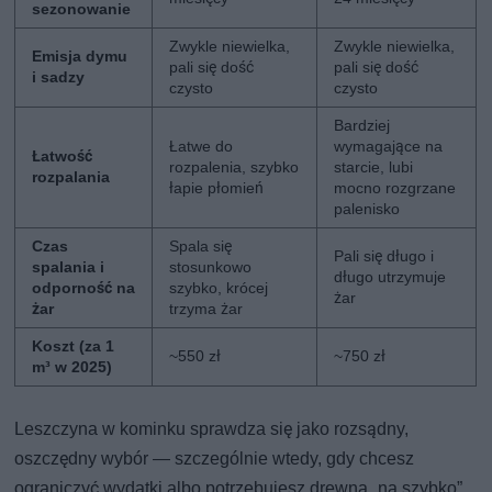
sezonowanie
Zwykle niewielka,
Zwykle niewielka,
Emisja dymu
pali się dość
pali się dość
i sadzy
czysto
czysto
Bardziej
Łatwe do
wymagające na
Łatwość
rozpalenia, szybko
starcie, lubi
rozpalania
łapie płomień
mocno rozgrzane
palenisko
Czas
Spala się
Pali się długo i
spalania i
stosunkowo
długo utrzymuje
odporność na
szybko, krócej
żar
żar
trzyma żar
Koszt (za 1
~550 zł
~750 zł
m³ w 2025)
Leszczyna w kominku sprawdza się jako rozsądny,
oszczędny wybór — szczególnie wtedy, gdy chcesz
ograniczyć wydatki albo potrzebujesz drewna „na szybko”.