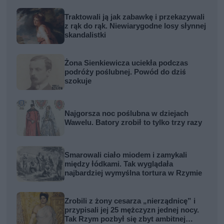
Traktowali ją jak zabawkę i przekazywali
z rąk do rąk. Niewiarygodne losy słynnej
skandalistki
Żona Sienkiewicza uciekła podczas
podróży poślubnej. Powód do dziś
szokuje
Najgorsza noc poślubna w dziejach
Wawelu. Batory zrobił to tylko trzy razy
Smarowali ciało miodem i zamykali
między łódkami. Tak wyglądała
najbardziej wymyślna tortura w Rzymie
Zrobili z żony cesarza „nierządnicę” i
przypisali jej 25 mężczyzn jednej nocy.
Tak Rzym pozbył się zbyt ambitnej