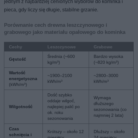
jednym z najbardziej cenionych wyborów do kominka i
pieca, gdy liczy się długie, stabilne grzanie.
Porównanie cech drewna leszczynowego i
grabowego jako materiału opałowego do kominka
Cechy
Leszczynowe
Grabowe
Średnia (~600
Bardzo wysoka
Gęstość
kg/m³)
(~820 kg/m³)
Wartość
~1900–2100
~2800–3000
energetyczna
kWh/m³
kWh/m³
(kWh/m³)
Dość szybko
Wymaga
oddaje wilgoć,
dłuższego
Wilgotność
najlepiej palić po
sezonowania (co
ok. roku
najmniej 2 lata)
sezonowania
Czas
Krótszy – około 12
Dłuższy – około
schnięcia i
miesięcy
24 miesięcy