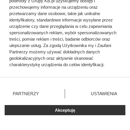
podmioty z Grupy KB.pl uzyskujemy dostęp i
przechowujemy informacje na urządzeniu oraz
przetwarzamy dane osobowe, takie jak unikalne
identyfikatory, standardowe informacje wysyłane przez
urządzenie czy dane przeglądania w celu zapewniania
spersonalizowanych reklam, wybór spersonalizowanych
treści, pomiar reklam i treści, badanie odbiorców oraz
ulepszanie usług. Za zgodą Użytkownika my i Zaufani
Partnerzy możemy używać dokładnych danych
Cennik układania kostki brukowej
geolokalizacyjnych oraz aktywnie skanować
charakterystykę urządzenia do celów identyfikacji.
- robocizna i materiał
Ponieważ cenimy Twoją prywatność, prosimy o zgodę na
korzystanie z tych technologii poprzez kliknięcie
„Akceptuję”. Zgoda jest dobrowolna i zawsze możesz ją
zmienić/wycofać klikając przycisk ustawień prywatności
PARTNERZY
USTAWIENIA
znajdujący się w lewym dolnym rogu strony. Niektóre
rodzaje przetwarzania danych nie wymagają zgody
użytkownika, ale masz prawo sprzeciwić się takiemu
Akceptuję
przetwarzaniu. Preferencje będą miały zastosowania tylko
na tej witrynie.