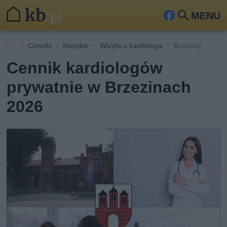
MENU
Fa
Szu
ceb
kaj
Cenniki
Miejskie
Wizyta u kardiologa
Brzeziny
ook
Cennik kardiologów
prywatnie w Brzezinach
2026