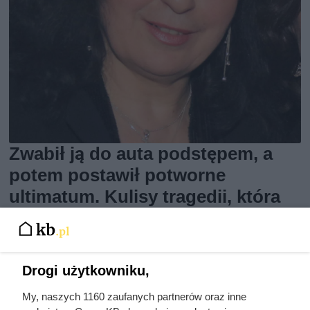
Zwabił ją do auta podstępem, a
potem postawił potworne
ultimatum. Kulisy tragedii, która
wstrząsnęła Polską
Drogi użytkowniku,
My, naszych 1160 zaufanych partnerów oraz inne