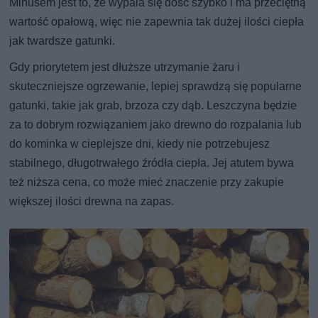
Minusem jest to, że wypala się dość szybko i ma przeciętną
wartość opałową, więc nie zapewnia tak dużej ilości ciepła
jak twardsze gatunki.
Gdy priorytetem jest dłuższe utrzymanie żaru i
skuteczniejsze ogrzewanie, lepiej sprawdzą się popularne
gatunki, takie jak grab, brzoza czy dąb. Leszczyna będzie
za to dobrym rozwiązaniem jako drewno do rozpalania lub
do kominka w cieplejsze dni, kiedy nie potrzebujesz
stabilnego, długotrwałego źródła ciepła. Jej atutem bywa
też niższa cena, co może mieć znaczenie przy zakupie
większej ilości drewna na zapas.