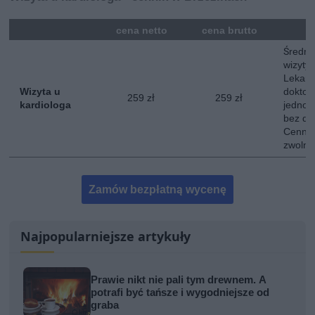
mna
cena netto
cena brutto
Średni
wizyty 
Lekarz
Wizyta u
doktor
259 zł
259 zł
kardiologa
jednokr
bez do
Cennik
zwolni
Zamów bezpłatną wycenę
Najpopularniejsze artykuły
Prawie nikt nie pali tym drewnem. A
potrafi być tańsze i wygodniejsze od
graba