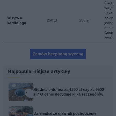
Średni
wizyty 
Lekarz
Wizyta u
doktor
250 zł
250 zł
kardiologa
jednokr
bez do
Cennik
zwolni
Zamów bezpłatną wycenę
Najpopularniejsze artykuły
Studnia chłonna za 1200 zł czy za 6500
zł? O cenie decyduje kilka szczegółów
Dziennikarze ujawnili pochodzenie