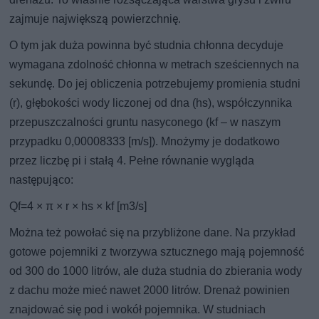
zajmuje największą powierzchnię.
O tym jak duża powinna być studnia chłonna decyduje
wymagana zdolność chłonna w metrach sześciennych na
sekundę. Do jej obliczenia potrzebujemy promienia studni
(r), głębokości wody liczonej od dna (hs), współczynnika
przepuszczalności gruntu nasyconego (kf – w naszym
przypadku 0,00008333 [m/s]). Mnożymy je dodatkowo
przez liczbę pi i stałą 4. Pełne równanie wygląda
następująco:
Qf=4 × π × r × hs × kf [m3/s]
Można też powołać się na przybliżone dane. Na przykład
gotowe pojemniki z tworzywa sztucznego mają pojemność
od 300 do 1000 litrów, ale duża studnia do zbierania wody
z dachu może mieć nawet 2000 litrów. Drenaż powinien
znajdować się pod i wokół pojemnika. W studniach