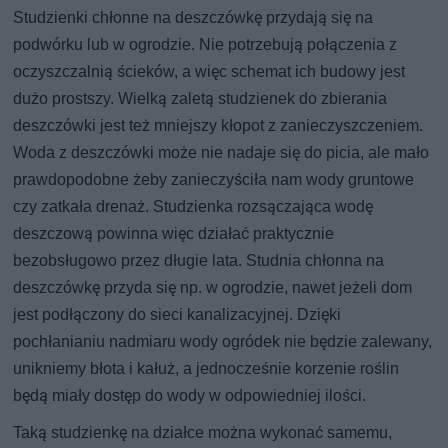
Studzienki chłonne na deszczówkę przydają się na
podwórku lub w ogrodzie. Nie potrzebują połączenia z
oczyszczalnią ścieków, a więc schemat ich budowy jest
dużo prostszy. Wielką zaletą studzienek do zbierania
deszczówki jest też mniejszy kłopot z zanieczyszczeniem.
Woda z deszczówki może nie nadaje się do picia, ale mało
prawdopodobne żeby zanieczyściła nam wody gruntowe
czy zatkała drenaż. Studzienka rozsączająca wodę
deszczową powinna więc działać praktycznie
bezobsługowo przez długie lata. Studnia chłonna na
deszczówkę przyda się np. w ogrodzie, nawet jeżeli dom
jest podłączony do sieci kanalizacyjnej. Dzięki
pochłanianiu nadmiaru wody ogródek nie będzie zalewany,
unikniemy błota i kałuż, a jednocześnie korzenie roślin
będą miały dostęp do wody w odpowiedniej ilości.
Taką studzienkę na działce można wykonać samemu,