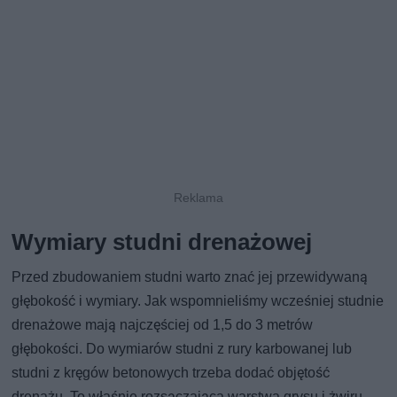
Wymiary studni drenażowej
Przed zbudowaniem studni warto znać jej przewidywaną
głębokość i wymiary. Jak wspomnieliśmy wcześniej studnie
drenażowe mają najczęściej od 1,5 do 3 metrów
głębokości. Do wymiarów studni z rury karbowanej lub
studni z kręgów betonowych trzeba dodać objętość
drenażu. To właśnie rozsączająca warstwa grysu i żwiru