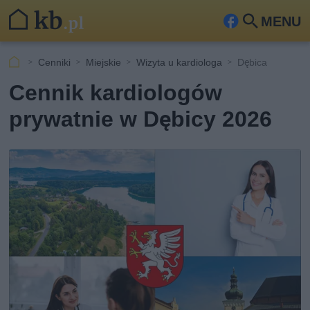
MENU
Fa
Szu
ceb
kaj
Cenniki
Miejskie
Wizyta u kardiologa
Dębica
ook
Cennik kardiologów
prywatnie w Dębicy 2026