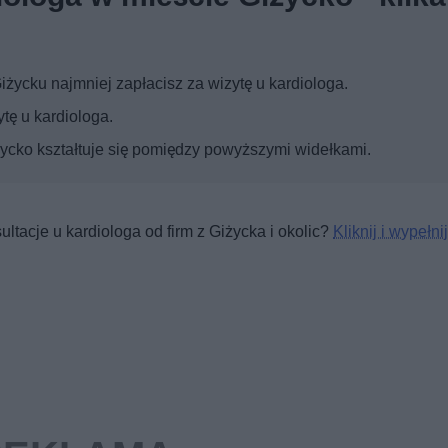
życku najmniej zapłacisz za wizytę u kardiologa.
tę u kardiologa.
życko kształtuje się pomiędzy powyższymi widełkami.
ltacje u kardiologa od firm z Giżycka i okolic?
Kliknij i wypełnij