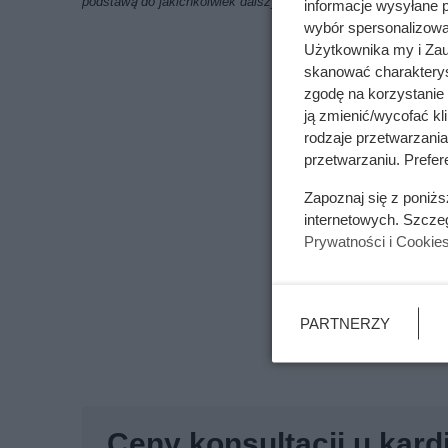
podstawą do jakichkolwiek dalszych analiz i obliczeń
informacje wysyłane 
wybór spersonalizowan
Użytkownika my i Zau
skanować charakterys
zgodę na korzystanie 
ją zmienić/wycofać kl
rodzaje przetwarzani
przetwarzaniu. Prefere
Zapoznaj się z poniż
internetowych. Szcze
Prywatności i Cookie
PARTNERZY
Ceny konsultacji u kard