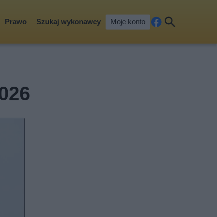
Prawo
Szukaj wykonawcy
Moje konto
Fa
Szu
ceb
kaj
ook
2026