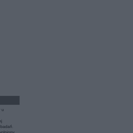
y u
ej
 badań.
olniony