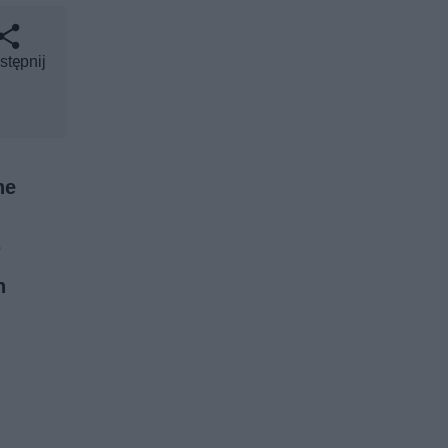
stępnij
ne
.
h