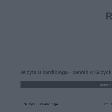
Wizyta u kardiologa - cennik w Giżyc
kolumna
cena n
Wizyta u kardiologa
271 