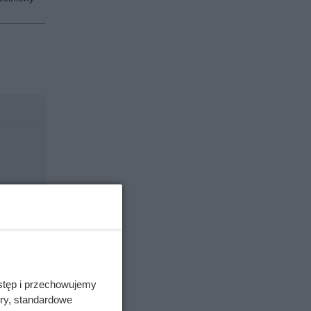
stęp i przechowujemy
ory, standardowe
ny być