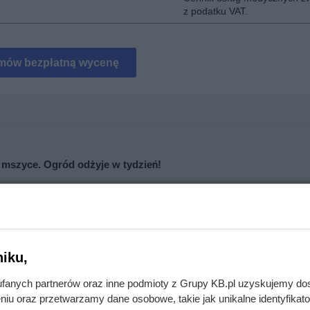
z podatku VAT.
mów bezpłatną wycenę
 mszyce. Ogród odżyje w tydzień!
cji. To, co zastali pod styropianem, zaskoczyło nawet wykonawcę
iku,
fanych partnerów oraz inne podmioty z Grupy KB.pl uzyskujemy do
niu oraz przetwarzamy dane osobowe, takie jak unikalne identyfikat
. Nie stanowią oferty handlowej w rozumieniu kodeksu cywilnego i nie powin