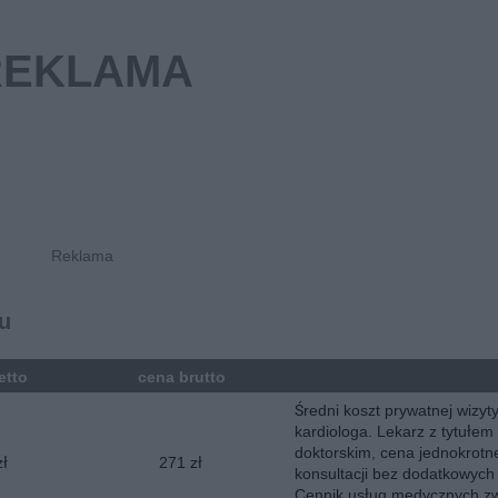
ku
etto
cena brutto
Średni koszt prywatnej wizyt
kardiologa. Lekarz z tytułem
doktorskim, cena jednokrotn
zł
271 zł
konsultacji bez dodatkowych
Cennik usług medycznych zw