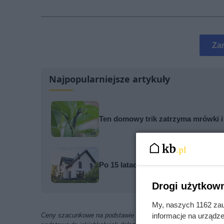
Za
Najpopularniejsze artykuły
Ten domowy trik zatrzyma mrówki i
Po 15 latach zdjęli fragment elewa
Drogi użytkown
My, naszych 1162 zau
informacje na urządze
Ceny szacunkowe na podstawie ofert znalezionych w internecie