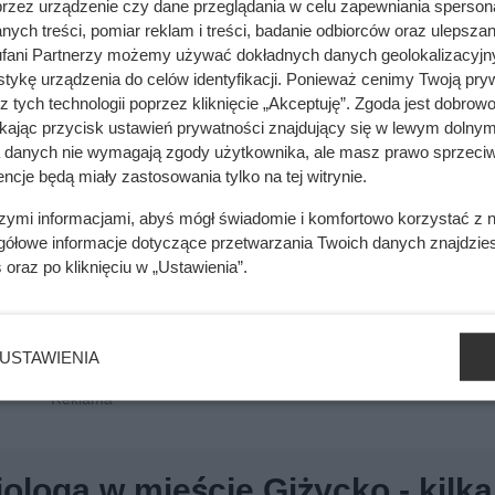
przez urządzenie czy dane przeglądania w celu zapewniania sperson
ych treści, pomiar reklam i treści, badanie odbiorców oraz ulepszan
fani Partnerzy możemy używać dokładnych danych geolokalizacyjn
tykę urządzenia do celów identyfikacji. Ponieważ cenimy Twoją pry
z tych technologii poprzez kliknięcie „Akceptuję”. Zgoda jest dobro
ikając przycisk ustawień prywatności znajdujący się w lewym dolnym
a danych nie wymagają zgody użytkownika, ale masz prawo sprzeciw
ncje będą miały zastosowania tylko na tej witrynie.
szymi informacjami, abyś mógł świadomie i komfortowo korzystać z
gółowe informacje dotyczące przetwarzania Twoich danych znajdzi
s
oraz po kliknięciu w „Ustawienia”.
USTAWIENIA
iologa w mieście Giżycko - kilka