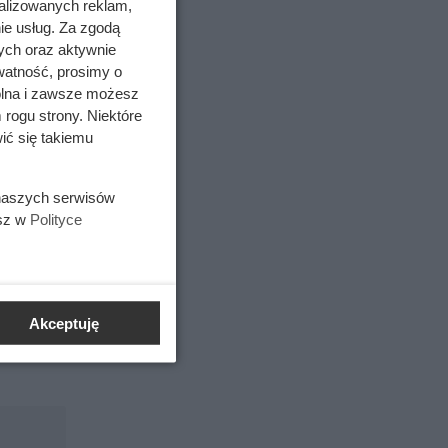
alizowanych reklam,
ie usług. Za zgodą
ych oraz aktywnie
watność, prosimy o
wolna i zawsze możesz
 rogu strony. Niektóre
ić się takiemu
 naszych serwisów
esz w
Polityce
Akceptuję