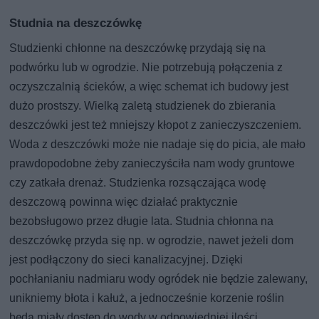
Studnia na deszczówkę
Studzienki chłonne na deszczówkę przydają się na
podwórku lub w ogrodzie. Nie potrzebują połączenia z
oczyszczalnią ścieków, a więc schemat ich budowy jest
dużo prostszy. Wielką zaletą studzienek do zbierania
deszczówki jest też mniejszy kłopot z zanieczyszczeniem.
Woda z deszczówki może nie nadaje się do picia, ale mało
prawdopodobne żeby zanieczyściła nam wody gruntowe
czy zatkała drenaż. Studzienka rozsączająca wodę
deszczową powinna więc działać praktycznie
bezobsługowo przez długie lata. Studnia chłonna na
deszczówkę przyda się np. w ogrodzie, nawet jeżeli dom
jest podłączony do sieci kanalizacyjnej. Dzięki
pochłanianiu nadmiaru wody ogródek nie będzie zalewany,
unikniemy błota i kałuż, a jednocześnie korzenie roślin
będą miały dostęp do wody w odpowiedniej ilości.