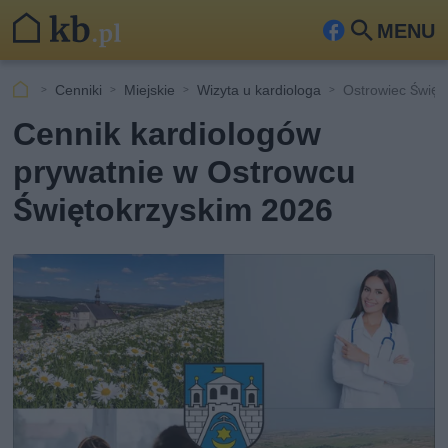
MENU
Fa
Szu
ceb
kaj
Cenniki
Miejskie
Wizyta u kardiologa
Ostrowiec Święto
ook
Cennik kardiologów
prywatnie w Ostrowcu
Świętokrzyskim 2026