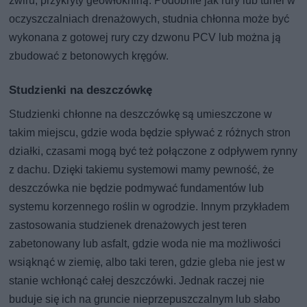
żwiru, przykryty geowłókniną. Podobnie jak rury lub tunel w
oczyszczalniach drenażowych, studnia chłonna może być
wykonana z gotowej rury czy dzwonu PCV lub można ją
zbudować z betonowych kręgów.
Studzienki na deszczówkę
Studzienki chłonne na deszczówkę są umieszczone w
takim miejscu, gdzie woda będzie spływać z różnych stron
działki, czasami mogą być też połączone z odpływem rynny
z dachu. Dzięki takiemu systemowi mamy pewność, że
deszczówka nie będzie podmywać fundamentów lub
systemu korzennego roślin w ogrodzie. Innym przykładem
zastosowania studzienek drenażowych jest teren
zabetonowany lub asfalt, gdzie woda nie ma możliwości
wsiąknąć w ziemię, albo taki teren, gdzie gleba nie jest w
stanie wchłonąć całej deszczówki. Jednak raczej nie
buduje się ich na gruncie nieprzepuszczalnym lub słabo