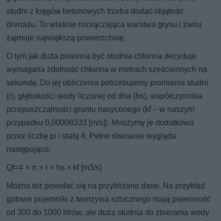
studni z kręgów betonowych trzeba dodać objętość
drenażu. To właśnie rozsączająca warstwa grysu i żwiru
zajmuje największą powierzchnię.
O tym jak duża powinna być studnia chłonna decyduje
wymagana zdolność chłonna w metrach sześciennych na
sekundę. Do jej obliczenia potrzebujemy promienia studni
(r), głębokości wody liczonej od dna (hs), współczynnika
przepuszczalności gruntu nasyconego (kf – w naszym
przypadku 0,00008333 [m/s]). Mnożymy je dodatkowo
przez liczbę pi i stałą 4. Pełne równanie wygląda
następująco:
Qf=4 × π × r × hs × kf [m3/s]
Można też powołać się na przybliżone dane. Na przykład
gotowe pojemniki z tworzywa sztucznego mają pojemność
od 300 do 1000 litrów, ale duża studnia do zbierania wody