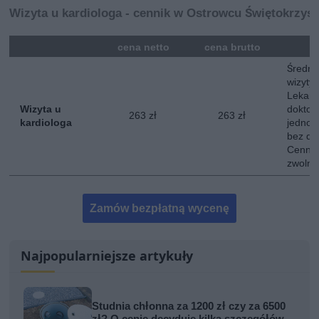
Wizyta u kardiologa - cennik w Ostrowcu Świętokrzys
mna
cena netto
cena brutto
Średni
wizyty 
Lekarz
Wizyta u
doktor
263 zł
263 zł
kardiologa
jednokr
bez do
Cennik
zwolni
Zamów bezpłatną wycenę
Najpopularniejsze artykuły
Studnia chłonna za 1200 zł czy za 6500