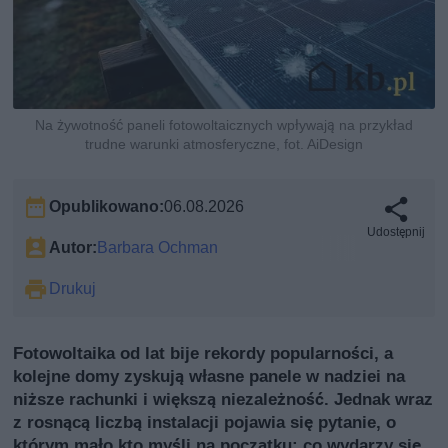
Na żywotność paneli fotowoltaicznych wpływają na przykład
trudne warunki atmosferyczne, fot. AiDesign
Opublikowano:
06.08.2026
Udostępnij
Autor:
Barbara Ochman
Drukuj
Fotowoltaika od lat bije rekordy popularności, a
kolejne domy zyskują własne panele w nadziei na
niższe rachunki i większą niezależność. Jednak wraz
z rosnącą liczbą instalacji pojawia się pytanie, o
którym mało kto myśli na początku: co wydarzy się