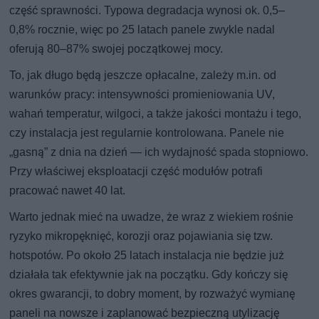
część sprawności. Typowa degradacja wynosi ok. 0,5–
0,8% rocznie, więc po 25 latach panele zwykle nadal
oferują 80–87% swojej początkowej mocy.
To, jak długo będą jeszcze opłacalne, zależy m.in. od
warunków pracy: intensywności promieniowania UV,
wahań temperatur, wilgoci, a także jakości montażu i tego,
czy instalacja jest regularnie kontrolowana. Panele nie
„gasną” z dnia na dzień — ich wydajność spada stopniowo.
Przy właściwej eksploatacji część modułów potrafi
pracować nawet 40 lat.
Warto jednak mieć na uwadze, że wraz z wiekiem rośnie
ryzyko mikropęknięć, korozji oraz pojawiania się tzw.
hotspotów. Po około 25 latach instalacja nie będzie już
działała tak efektywnie jak na początku. Gdy kończy się
okres gwarancji, to dobry moment, by rozważyć wymianę
paneli na nowsze i zaplanować bezpieczną utylizację