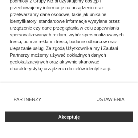
podmioty z Grupy KB.pl uzyskujemy dostęp i
Gdyby nie ten król, Polska
przechowujemy informacje na urządzeniu oraz
zniknęłaby z mapy Europy. Wrócił
przetwarzamy dane osobowe, takie jak unikalne
identyfikatory, standardowe informacje wysyłane przez
z wygnania z zaledwie 500
urządzenie czy dane przeglądania w celu zapewniania
rycerzami
spersonalizowanych reklam, wybór spersonalizowanych
treści, pomiar reklam i treści, badanie odbiorców oraz
ulepszanie usług. Za zgodą Użytkownika my i Zaufani
Partnerzy możemy używać dokładnych danych
geolokalizacyjnych oraz aktywnie skanować
charakterystykę urządzenia do celów identyfikacji.
Ponieważ cenimy Twoją prywatność, prosimy o zgodę na
korzystanie z tych technologii poprzez kliknięcie
„Akceptuję”. Zgoda jest dobrowolna i zawsze możesz ją
zmienić/wycofać klikając przycisk ustawień prywatności
PARTNERZY
USTAWIENIA
znajdujący się w lewym dolnym rogu strony. Niektóre
rodzaje przetwarzania danych nie wymagają zgody
użytkownika, ale masz prawo sprzeciwić się takiemu
Akceptuję
przetwarzaniu. Preferencje będą miały zastosowania tylko
na tej witrynie.