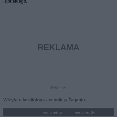
lubuskiego.
Wizyta u kardiologa - cennik w Żaganiu
mna
cena netto
cena brutto