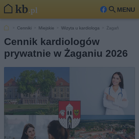
MENU
Fa
Szu
ceb
kaj
Cenniki
Miejskie
Wizyta u kardiologa
Żagań
ook
Cennik kardiologów
prywatnie w Żaganiu 2026