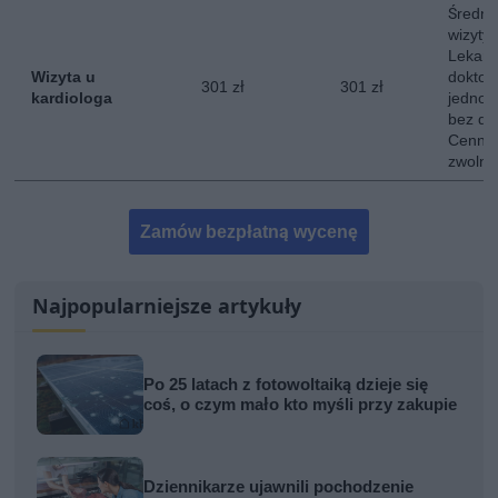
Średni
wizyty 
Lekarz
Wizyta u
doktor
301 zł
301 zł
kardiologa
jednokr
bez do
Cennik
zwolni
Zamów bezpłatną wycenę
Najpopularniejsze artykuły
Po 25 latach z fotowoltaiką dzieje się
coś, o czym mało kto myśli przy zakupie
Dziennikarze ujawnili pochodzenie