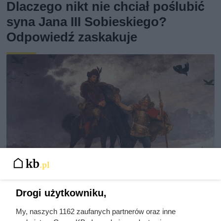
Dlaczego nikt nie chciał poślubić
syna Jana III Sobieskiego?
Odpowiedź zaskakuje
Drogi użytkowniku,
My, naszych 1162 zaufanych partnerów oraz inne