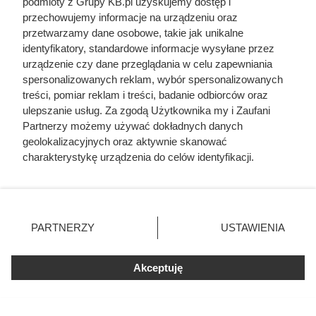
podmioty z Grupy KB.pl uzyskujemy dostęp i
przechowujemy informacje na urządzeniu oraz
przetwarzamy dane osobowe, takie jak unikalne
identyfikatory, standardowe informacje wysyłane przez
urządzenie czy dane przeglądania w celu zapewniania
spersonalizowanych reklam, wybór spersonalizowanych
treści, pomiar reklam i treści, badanie odbiorców oraz
ulepszanie usług. Za zgodą Użytkownika my i Zaufani
Partnerzy możemy używać dokładnych danych
geolokalizacyjnych oraz aktywnie skanować
charakterystykę urządzenia do celów identyfikacji.
Ponieważ cenimy Twoją prywatność, prosimy o zgodę na
korzystanie z tych technologii poprzez kliknięcie
„Akceptuję”. Zgoda jest dobrowolna i zawsze możesz ją
Ten gatunek drewna daje
zmienić/wycofać klikając przycisk ustawień prywatności
PARTNERZY
USTAWIENIA
najwięcej ciepła, a Polacy rzadko
znajdujący się w lewym dolnym rogu strony. Niektóre
rodzaje przetwarzania danych nie wymagają zgody
go kupują. Prawdziwy król
użytkownika, ale masz prawo sprzeciwić się takiemu
Akceptuję
kaloryczności
przetwarzaniu. Preferencje będą miały zastosowania tylko
na tej witrynie.