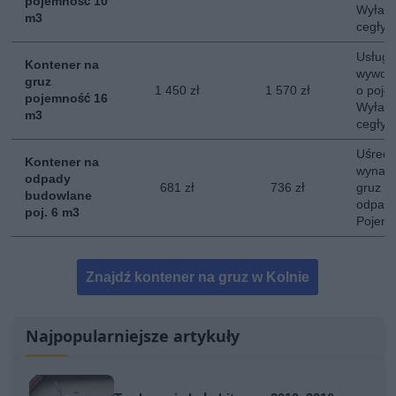
pojemność 10
Wyłacz
m3
cegły, 
Usługa
Kontener na
wywozu
gruz
1 450 zł
1 570 zł
o poje
pojemność 16
Wyłacz
m3
cegły, 
Uśredn
Kontener na
wynaję
odpady
681 zł
736 zł
gruz o
budowlane
odpady
poj. 6 m3
Pojemn
Znajdź kontener na gruz w Kolnie
Najpopularniejsze artykuły