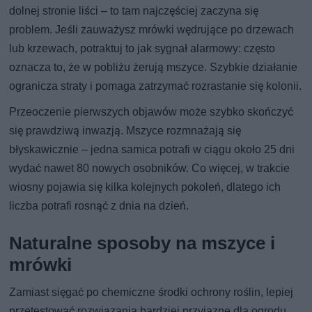
dolnej stronie liści – to tam najczęściej zaczyna się
problem. Jeśli zauważysz mrówki wędrujące po drzewach
lub krzewach, potraktuj to jak sygnał alarmowy: często
oznacza to, że w pobliżu żerują mszyce. Szybkie działanie
ogranicza straty i pomaga zatrzymać rozrastanie się kolonii.
Przeoczenie pierwszych objawów może szybko skończyć
się prawdziwą inwazją. Mszyce rozmnażają się
błyskawicznie – jedna samica potrafi w ciągu około 25 dni
wydać nawet 80 nowych osobników. Co więcej, w trakcie
wiosny pojawia się kilka kolejnych pokoleń, dlatego ich
liczba potrafi rosnąć z dnia na dzień.
Naturalne sposoby na mszyce i
mrówki
Zamiast sięgać po chemiczne środki ochrony roślin, lepiej
przetestować rozwiązania bardziej przyjazne dla ogrodu.