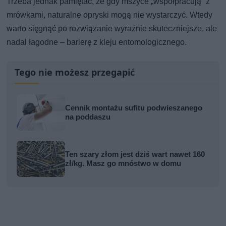
Trzeba jednak pamiętać, że gdy mszyce „współpracują” z
mrówkami, naturalne opryski mogą nie wystarczyć. Wtedy
warto sięgnąć po rozwiązanie wyraźnie skuteczniejsze, ale
nadal łagodne – barierę z kleju entomologicznego.
Tego nie możesz przegapić
Cennik montażu sufitu podwieszanego
na poddaszu
Ten szary złom jest dziś wart nawet 160
zł/kg. Masz go mnóstwo w domu