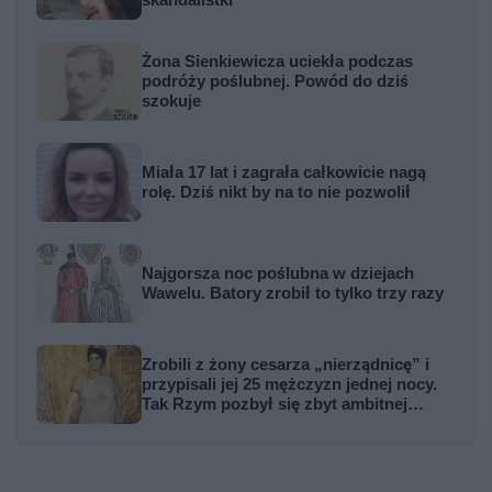
skandalistki
Żona Sienkiewicza uciekła podczas
podróży poślubnej. Powód do dziś
szokuje
Miała 17 lat i zagrała całkowicie nagą
rolę. Dziś nikt by na to nie pozwolił
Najgorsza noc poślubna w dziejach
Wawelu. Batory zrobił to tylko trzy razy
Zrobili z żony cesarza „nierządnicę” i
przypisali jej 25 mężczyzn jednej nocy.
Tak Rzym pozbył się zbyt ambitnej
kobiety