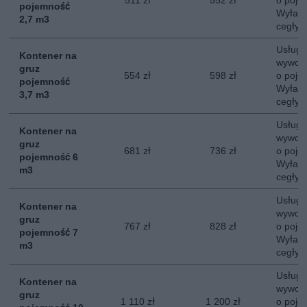
511 zł
552 zł
o poje
pojemność
Wyłacz
2,7 m3
cegły, 
Usługa
Kontener na
wywozu
gruz
554 zł
598 zł
o poje
pojemność
Wyłacz
3,7 m3
cegły, 
Usługa
Kontener na
wywozu
gruz
681 zł
736 zł
o poje
pojemność 6
Wyłacz
m3
cegły, 
Usługa
Kontener na
wywozu
gruz
767 zł
828 zł
o poje
pojemność 7
Wyłacz
m3
cegły, 
Usługa
Kontener na
wywozu
gruz
1 110 zł
1 200 zł
o poje