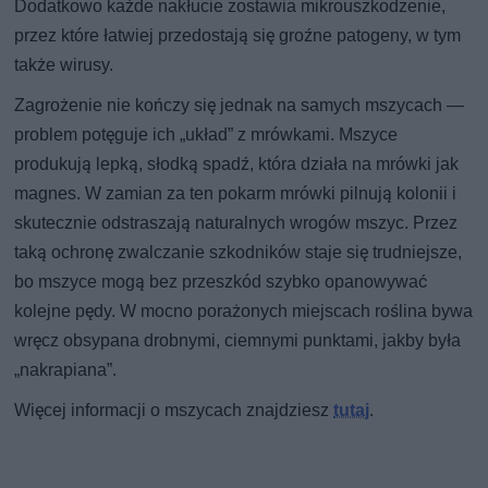
Dodatkowo każde nakłucie zostawia mikrouszkodzenie,
przez które łatwiej przedostają się groźne patogeny, w tym
także wirusy.
Zagrożenie nie kończy się jednak na samych mszycach —
problem potęguje ich „układ” z mrówkami. Mszyce
produkują lepką, słodką spadź, która działa na mrówki jak
magnes. W zamian za ten pokarm mrówki pilnują kolonii i
skutecznie odstraszają naturalnych wrogów mszyc. Przez
taką ochronę zwalczanie szkodników staje się trudniejsze,
bo mszyce mogą bez przeszkód szybko opanowywać
kolejne pędy. W mocno porażonych miejscach roślina bywa
wręcz obsypana drobnymi, ciemnymi punktami, jakby była
„nakrapiana”.
Więcej informacji o mszycach znajdziesz
tutaj
.