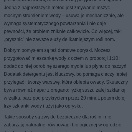
Jedną z najprostszych metod jest zmywanie mszyc
mocnym strumieniem wody – usuwa je mechanicznie, ale
wymaga systematycznego powtarzania i nie daje
pewności, że problem zniknie całkowicie. Co więcej, taki
„prysznic” nie zawsze służy delikatniejszym roślinom.
Dobrym pomysłem są też domowe opryski. Możesz
przygotować mieszankę wody z octem w proporcji 1:10 i
dodać do niej odrobinę szarego mydła lub płynu do naczyń.
Dodatek detergentu jest kluczowy, bo pomaga cieczy lepiej
przylegać i tworzy warstwę, która oblepia owady. Skuteczny
bywa również napar z oregano: łyżkę suszu zalej szklanką
wrzątku, parz pod przykryciem przez 20 minut, potem dolej
trzy szklanki wody i użyj jako oprysku.
Takie sposoby są zwykle bezpieczne dla roślin i nie
zaburzają naturalnej równowagi biologicznej w ogrodzie.