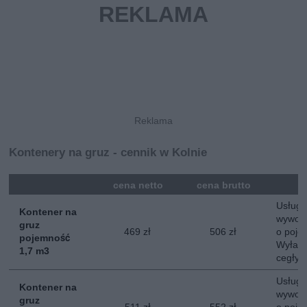
Kontenery na gruz - cennik w Kolnie
mna
cena netto
cena brutto
Usługa
Kontener na
wywozu
gruz
469 zł
506 zł
o poje
pojemność
Wyłacz
1,7 m3
cegły, 
Usługa
Kontener na
wywozu
gruz