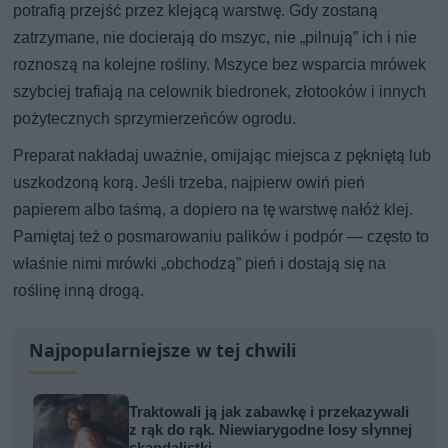
potrafią przejść przez klejącą warstwę. Gdy zostaną
zatrzymane, nie docierają do mszyc, nie „pilnują” ich i nie
roznoszą na kolejne rośliny. Mszyce bez wsparcia mrówek
szybciej trafiają na celownik biedronek, złotooków i innych
pożytecznych sprzymierzeńców ogrodu.
Preparat nakładaj uważnie, omijając miejsca z pękniętą lub
uszkodzoną korą. Jeśli trzeba, najpierw owiń pień
papierem albo taśmą, a dopiero na tę warstwę nałóż klej.
Pamiętaj też o posmarowaniu palików i podpór — często to
właśnie nimi mrówki „obchodzą” pień i dostają się na
roślinę inną drogą.
Najpopularniejsze w tej chwili
Traktowali ją jak zabawkę i przekazywali
z rąk do rąk. Niewiarygodne losy słynnej