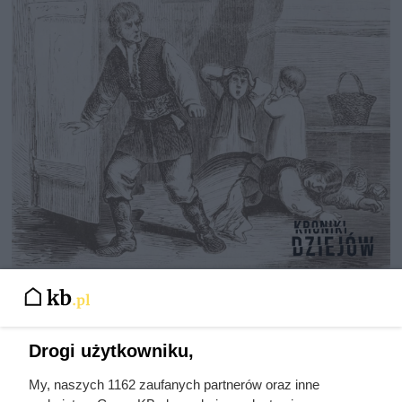
Nie harówka była najgorsza.
Prawdziwy koszmar chłopek
zaczynał się po zamknięciu drzwi
Drogi użytkowniku,
domu
My, naszych 1162 zaufanych partnerów oraz inne