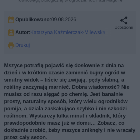
równowagę biologiczną w ogrodzie, fot. Paul Maguire
Opublikowano:
09.08.2026
Udostępnij
Autor:
Katarzyna Kaźmierczak-Milewska
Drukuj
Mszyce potrafią pojawić się dosłownie z dnia na
dzień i w krótkim czasie zamienić bujny ogród w
smutny widok – liście się zwijają, pędy słabną, a
rośliny zaczynają marnieć. Dobra wiadomość? Nie
musisz od razu sięgać po chemię. Jest banalnie
prosty, naturalny sposób, który wielu ogrodników
pomija, a działa zaskakująco szybko i nie szkodzi
roślinom. Wystarczy kilka minut i składnik, który
prawdopodobnie masz już w domu… Zobacz, co
dokładnie zrobić, żeby mszyce zniknęły i nie wracały
przez cały sezon.