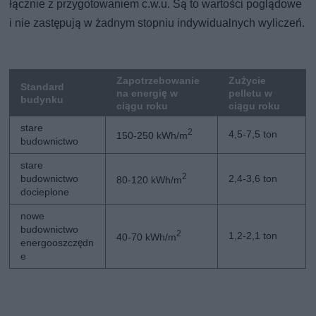
łącznie z przygotowaniem c.w.u. Są to wartości poglądowe
i nie zastępują w żadnym stopniu indywidualnych wyliczeń.
Zapotrzebowanie
Zużycie
Standard
na energię w
pelletu w
budynku
ciągu roku
ciągu roku
stare
2
4,5-7,5 ton
150-250 kWh/m
budownictwo
stare
2
budownictwo
2,4-3,6 ton
80-120 kWh/m
docieplone
nowe
budownictwo
2
1,2-2,1 ton
40-70 kWh/m
energooszczędn
e