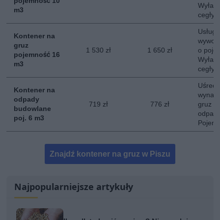
pojemność 10
Wyłacz
m3
cegły, 
Usługa
Kontener na
wywozu
gruz
1 530 zł
1 650 zł
o poje
pojemność 16
Wyłacz
m3
cegły, 
Uśredn
Kontener na
wynaję
odpady
719 zł
776 zł
gruz o
budowlane
odpady
poj. 6 m3
Pojemn
Znajdź kontener na gruz w Piszu
Najpopularniejsze artykuły