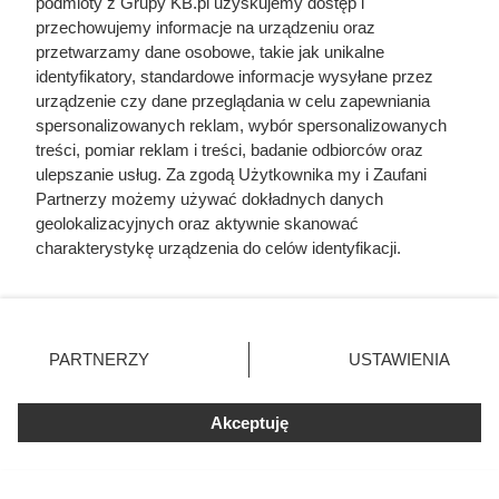
podmioty z Grupy KB.pl uzyskujemy dostęp i
przechowujemy informacje na urządzeniu oraz
Cennik układania kostki brukowej - robocizna i
przetwarzamy dane osobowe, takie jak unikalne
materiał
identyfikatory, standardowe informacje wysyłane przez
urządzenie czy dane przeglądania w celu zapewniania
Cennik usług budowlanych 2026: szczegółowe
spersonalizowanych reklam, wybór spersonalizowanych
ceny prac
treści, pomiar reklam i treści, badanie odbiorców oraz
ulepszanie usług. Za zgodą Użytkownika my i Zaufani
Partnerzy możemy używać dokładnych danych
Cennik układania paneli podłogowych w całej
geolokalizacyjnych oraz aktywnie skanować
Polsce
charakterystykę urządzenia do celów identyfikacji.
Ponieważ cenimy Twoją prywatność, prosimy o zgodę na
korzystanie z tych technologii poprzez kliknięcie
„Akceptuję”. Zgoda jest dobrowolna i zawsze możesz ją
zmienić/wycofać klikając przycisk ustawień prywatności
PARTNERZY
USTAWIENIA
znajdujący się w lewym dolnym rogu strony. Niektóre
rodzaje przetwarzania danych nie wymagają zgody
użytkownika, ale masz prawo sprzeciwić się takiemu
Akceptuję
przetwarzaniu. Preferencje będą miały zastosowania tylko
na tej witrynie.