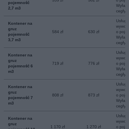
539 zł
582 zł
o poje
pojemność
Wyłacz
2,7 m3
cegły, 
Usługa
Kontener na
wywozu
gruz
584 zł
630 zł
o poje
pojemność
Wyłacz
3,7 m3
cegły, 
Usługa
Kontener na
wywozu
gruz
719 zł
776 zł
o poje
pojemność 6
Wyłacz
m3
cegły, 
Usługa
Kontener na
wywozu
gruz
808 zł
873 zł
o poje
pojemność 7
Wyłacz
m3
cegły, 
Usługa
Kontener na
wywozu
gruz
1 170 zł
1 270 zł
o poje