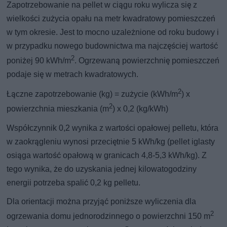
Zapotrzebowanie na pellet w ciągu roku wylicza się z
wielkości zużycia opału na metr kwadratowy pomieszczeń
w tym okresie. Jest to mocno uzależnione od roku budowy i
w przypadku nowego budownictwa ma najczęściej wartość
2
poniżej 90 kWh/m
. Ogrzewaną powierzchnię pomieszczeń
podaje się w metrach kwadratowych.
2
Łączne zapotrzebowanie (kg) = zużycie (kWh/m
) x
2
powierzchnia mieszkania (m
) x 0,2 (kg/kWh)
Współczynnik 0,2 wynika z wartości opałowej pelletu, która
w zaokrągleniu wynosi przeciętnie 5 kWh/kg (pellet iglasty
osiąga wartość opałową w granicach 4,8-5,3 kWh/kg). Z
tego wynika, że do uzyskania jednej kilowatogodziny
energii potrzeba spalić 0,2 kg pelletu.
Dla orientacji można przyjąć poniższe wyliczenia dla
2
ogrzewania domu jednorodzinnego o powierzchni 150 m