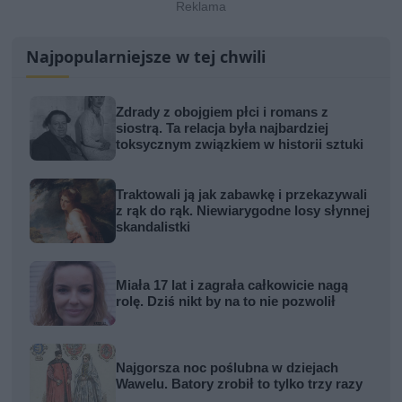
Najpopularniejsze w tej chwili
Zdrady z obojgiem płci i romans z
siostrą. Ta relacja była najbardziej
toksycznym związkiem w historii sztuki
Traktowali ją jak zabawkę i przekazywali
z rąk do rąk. Niewiarygodne losy słynnej
skandalistki
Miała 17 lat i zagrała całkowicie nagą
rolę. Dziś nikt by na to nie pozwolił
Najgorsza noc poślubna w dziejach
Wawelu. Batory zrobił to tylko trzy razy