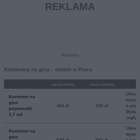
Kontenery na gruz - cennik w Piszu
mna
cena netto
cena brutto
Usługa
Kontener na
wywozu
gruz
494 zł
534 zł
o poje
pojemność
Wyłacz
1,7 m3
cegły, 
Usługa
Kontener na
wywozu
gruz