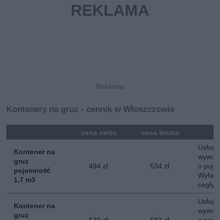
Kontenery na gruz - cennik w Włoszczowie
mna
cena netto
cena brutto
Usługa
Kontener na
wywozu
gruz
494 zł
534 zł
o poje
pojemność
Wyłacz
1,7 m3
cegły, 
Usługa
Kontener na
wywozu
gruz