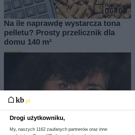
Na ile naprawdę wystarcza tona
pelletu? Prosty przelicznik dla
domu 140 m²
Drogi użytkowniku,
My, naszych 1162 zaufanych partnerów oraz inne