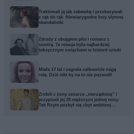
Traktowali ją jak zabawkę i przekazywali
z rąk do rąk. Niewiarygodne losy słynnej
skandalistki
Zdrady z obojgiem płci i romans z
siostrą. Ta relacja była najbardziej
toksycznym związkiem w historii sztuki
Miała 17 lat i zagrała całkowicie nagą
rolę. Dziś nikt by na to nie pozwolił
Zrobili z żony cesarza „nierządnicę” i
przypisali jej 25 mężczyzn jednej nocy.
Tak Rzym pozbył się zbyt ambitnej
kobiety