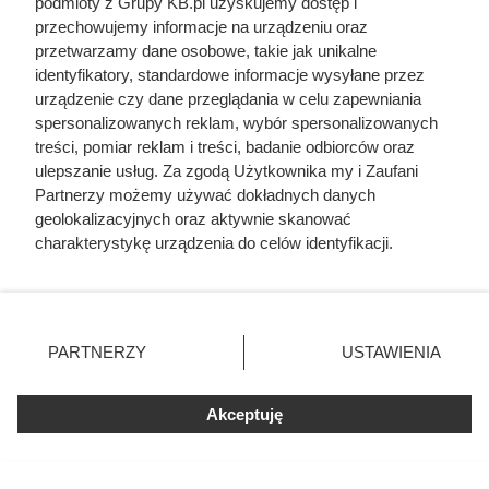
podmioty z Grupy KB.pl uzyskujemy dostęp i
przechowujemy informacje na urządzeniu oraz
przetwarzamy dane osobowe, takie jak unikalne
identyfikatory, standardowe informacje wysyłane przez
urządzenie czy dane przeglądania w celu zapewniania
spersonalizowanych reklam, wybór spersonalizowanych
Zwabił ją do auta podstępem, a
treści, pomiar reklam i treści, badanie odbiorców oraz
potem postawił potworne
ulepszanie usług. Za zgodą Użytkownika my i Zaufani
Partnerzy możemy używać dokładnych danych
ultimatum. Kulisy tragedii, która
geolokalizacyjnych oraz aktywnie skanować
wstrząsnęła Polską
charakterystykę urządzenia do celów identyfikacji.
Ponieważ cenimy Twoją prywatność, prosimy o zgodę na
korzystanie z tych technologii poprzez kliknięcie
„Akceptuję”. Zgoda jest dobrowolna i zawsze możesz ją
zmienić/wycofać klikając przycisk ustawień prywatności
PARTNERZY
USTAWIENIA
znajdujący się w lewym dolnym rogu strony. Niektóre
rodzaje przetwarzania danych nie wymagają zgody
użytkownika, ale masz prawo sprzeciwić się takiemu
Akceptuję
przetwarzaniu. Preferencje będą miały zastosowania tylko
na tej witrynie.