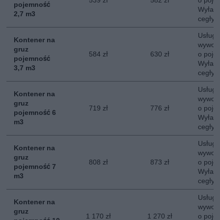
539 zł
582 zł
o poje
pojemność
Wyłacz
2,7 m3
cegły, 
Usługa
Kontener na
wywozu
gruz
584 zł
630 zł
o poje
pojemność
Wyłacz
3,7 m3
cegły, 
Usługa
Kontener na
wywozu
gruz
719 zł
776 zł
o poje
pojemność 6
Wyłacz
m3
cegły, 
Usługa
Kontener na
wywozu
gruz
808 zł
873 zł
o poje
pojemność 7
Wyłacz
m3
cegły, 
Usługa
Kontener na
wywozu
gruz
1 170 zł
1 270 zł
o poje