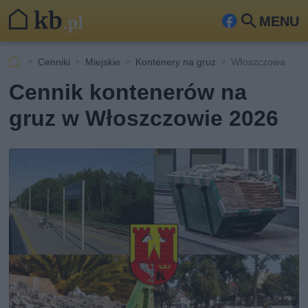
MENU
Fa
Szu
ceb
kaj
Cenniki
Miejskie
Kontenery na gruz
Włoszczowa
ook
Cennik kontenerów na
gruz w Włoszczowie 2026