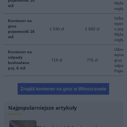
pojemność 10
Wyłacz
m3
cegły, 
Usługa
Kontener na
wywozu
gruz
1 530 zł
1 650 zł
o poje
pojemność 16
Wyłacz
m3
cegły, 
Uśredn
Kontener na
wynaję
odpady
719 zł
776 zł
gruz o
budowlane
odpady
poj. 6 m3
Pojemn
Znajdź kontener na gruz w Włoszczowie
Najpopularniejsze artykuły