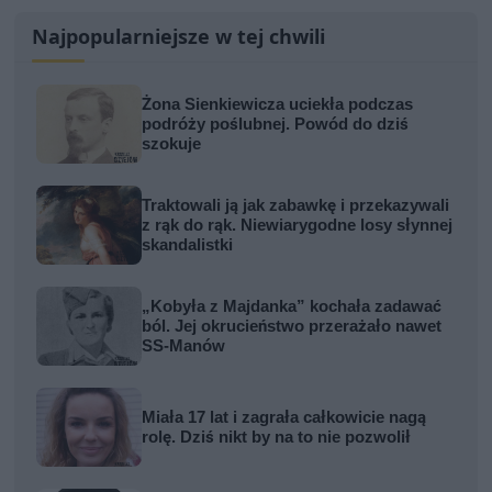
Najpopularniejsze w tej chwili
Żona Sienkiewicza uciekła podczas
podróży poślubnej. Powód do dziś
szokuje
Traktowali ją jak zabawkę i przekazywali
z rąk do rąk. Niewiarygodne losy słynnej
skandalistki
„Kobyła z Majdanka” kochała zadawać
ból. Jej okrucieństwo przerażało nawet
SS-Manów
Miała 17 lat i zagrała całkowicie nagą
rolę. Dziś nikt by na to nie pozwolił