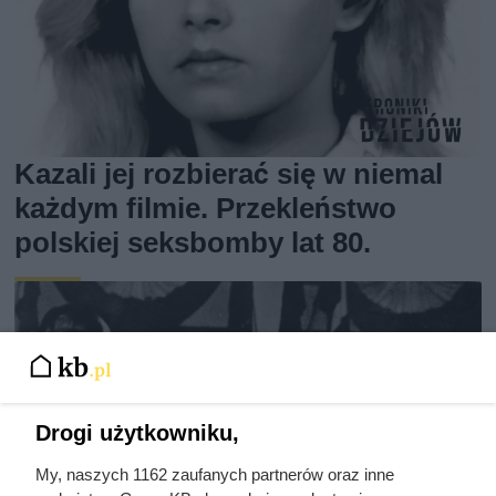
Kazali jej rozbierać się w niemal
każdym filmie. Przekleństwo
polskiej seksbomby lat 80.
Drogi użytkowniku,
My, naszych 1162 zaufanych partnerów oraz inne