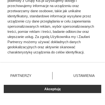
podmioty z Grupy KB.pl uzyskujemy dostęp i
przechowujemy informacje na urządzeniu oraz
przetwarzamy dane osobowe, takie jak unikalne
identyfikatory, standardowe informacje wysyłane przez
urządzenie czy dane przeglądania w celu zapewniania
Doprowadził do śmierci większej
spersonalizowanych reklam, wybór spersonalizowanych
treści, pomiar reklam i treści, badanie odbiorców oraz
liczby ludzi niż Hitler i Stalin
ulepszanie usług. Za zgodą Użytkownika my i Zaufani
razem wzięci. Mimo to czczą go
Partnerzy możemy używać dokładnych danych
jako bohatera
geolokalizacyjnych oraz aktywnie skanować
charakterystykę urządzenia do celów identyfikacji.
Ponieważ cenimy Twoją prywatność, prosimy o zgodę na
korzystanie z tych technologii poprzez kliknięcie
„Akceptuję”. Zgoda jest dobrowolna i zawsze możesz ją
zmienić/wycofać klikając przycisk ustawień prywatności
PARTNERZY
USTAWIENIA
znajdujący się w lewym dolnym rogu strony. Niektóre
rodzaje przetwarzania danych nie wymagają zgody
użytkownika, ale masz prawo sprzeciwić się takiemu
Akceptuję
przetwarzaniu. Preferencje będą miały zastosowania tylko
na tej witrynie.