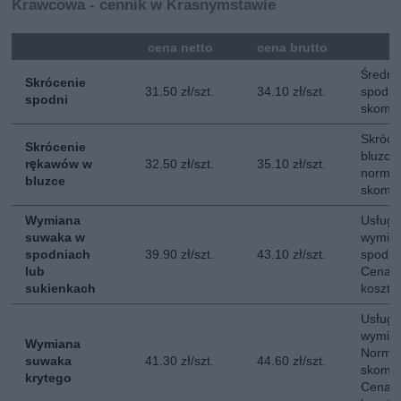
Krawcowa - cennik w Krasnymstawie
mna
cena netto
cena brutto
Średni
Skrócenie
31.50 zł/szt.
34.10 zł/szt.
spodni
spodni
skompl
Skróce
Skrócenie
bluzce
rękawów w
32.50 zł/szt.
35.10 zł/szt.
normal
bluzce
skompl
Wymiana
Usługa
suwaka w
wymia
spodniach
39.90 zł/szt.
43.10 zł/szt.
spodni
lub
Cena n
sukienkach
kosztó
Usługa
wymian
Wymiana
Normal
suwaka
41.30 zł/szt.
44.60 zł/szt.
skompl
krytego
Cena n