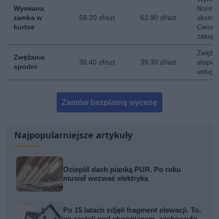
Wymiana
Normal
zamka w
58.20 zł/szt.
62.90 zł/szt.
skompl
kurtce
Cena n
zakup
Zwężen
Zwężanie
36.40 zł/szt.
39.30 zł/szt.
stopie
spodni
usługi.
Zamów bezpłatną wycenę
Najpopularniejsze artykuły
Ocieplił dach pianką PUR. Po roku
musiał wezwać elektryka
Po 15 latach zdjęli fragment elewacji. To,