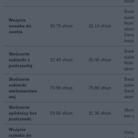
kosztó
Średni
suwaka
Wszycie
Normal
suwaka do
30.70 zł/szt.
33.10 zł/szt.
skompl
swetra
Cena n
kosztó
Średni
Skrócenie
sukien
sukienki z
32.40 zł/szt.
35.00 zł/szt.
Niski s
podszewką
skompl
Skrócenie
Średni
sukienki
sukien
73.90 zł/szt.
79.80 zł/szt.
wielowarstwo
Średni
wej
skompl
Skrócenie
Skróce
spódnicy bez
29.00 zł/szt.
31.30 zł/szt.
bez po
podszewki
Wszycie
Usługa
suwaka do