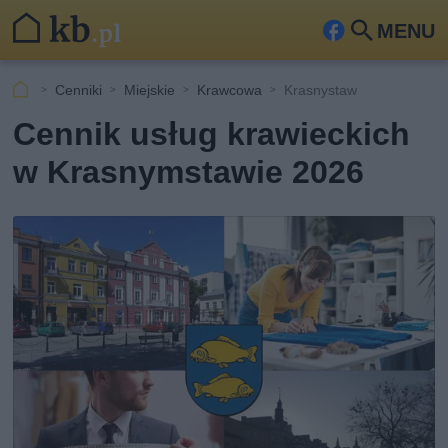
MENU
Fa
Szu
ceb
kaj
Cenniki
Miejskie
Krawcowa
Krasnystaw
ook
Cennik usług krawieckich
w Krasnymstawie 2026