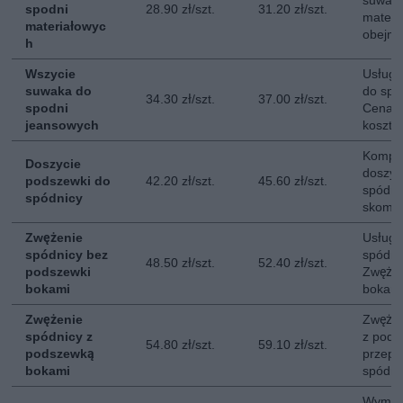
suwaka
spodni
28.90 zł/szt.
31.20 zł/szt.
materi
materiałowyc
obejmu
h
Wszycie
Usługa
suwaka do
do spo
34.30 zł/szt.
37.00 zł/szt.
spodni
Cena n
jeansowych
kosztó
Kompl
Doszycie
doszyc
podszewki do
42.20 zł/szt.
45.60 zł/szt.
spódnic
spódnicy
skompl
Zwężenie
Usługa
spódnicy bez
spódni
48.50 zł/szt.
52.40 zł/szt.
podszewki
Zwęże
bokami
bokami
Zwężenie
Zwężen
spódnicy z
z pods
54.80 zł/szt.
59.10 zł/szt.
podszewką
przep
bokami
spódni
Wymian