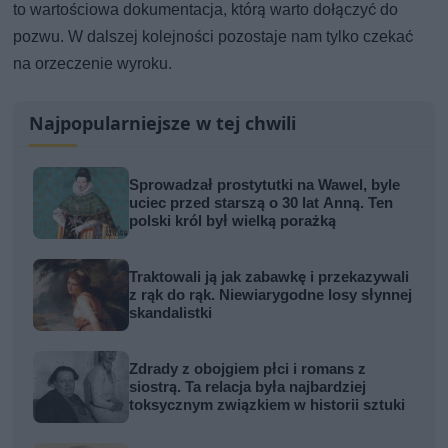
to wartościowa dokumentacja, którą warto dołączyć do
pozwu. W dalszej kolejności pozostaje nam tylko czekać
na orzeczenie wyroku.
Najpopularniejsze w tej chwili
Sprowadzał prostytutki na Wawel, byle
uciec przed starszą o 30 lat Anną. Ten
polski król był wielką porażką
Traktowali ją jak zabawkę i przekazywali
z rąk do rąk. Niewiarygodne losy słynnej
skandalistki
Zdrady z obojgiem płci i romans z
siostrą. Ta relacja była najbardziej
toksycznym związkiem w historii sztuki