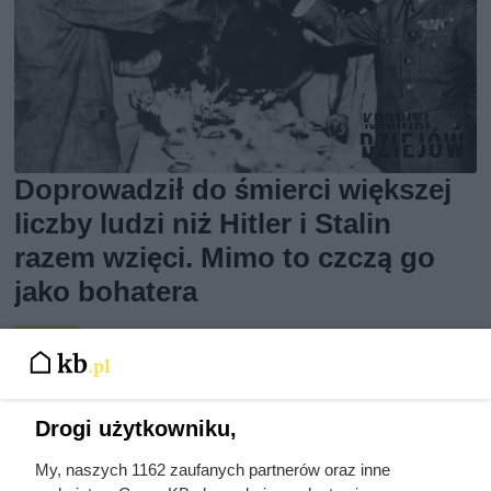
Doprowadził do śmierci większej
liczby ludzi niż Hitler i Stalin
razem wzięci. Mimo to czczą go
jako bohatera
Drogi użytkowniku,
My, naszych 1162 zaufanych partnerów oraz inne