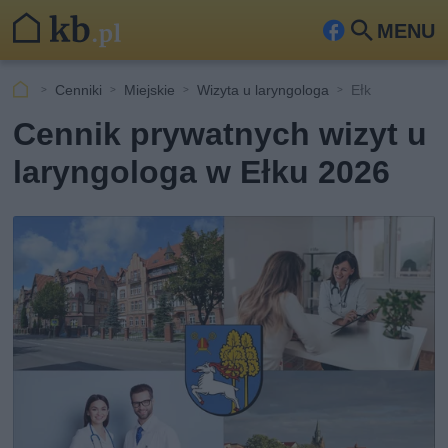
MENU
Fa
Szu
ceb
kaj
Cenniki
Miejskie
Wizyta u laryngologa
Ełk
ook
Cennik prywatnych wizyt u
laryngologa w Ełku 2026