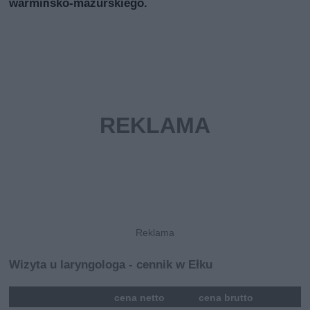
warmińsko-mazurskiego.
Wizyta u laryngologa - cennik w Ełku
mna
cena netto
cena brutto