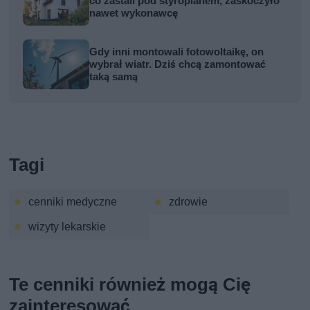
co zastali pod styropianem, zaskoczyło
nawet wykonawcę
Gdy inni montowali fotowoltaikę, on
wybrał wiatr. Dziś chcą zamontować
taką samą
Tagi
cenniki medyczne
zdrowie
wizyty lekarskie
Te cenniki również mogą Cię
zainteresować