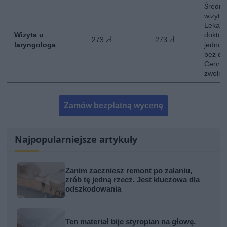
Średni
wizyty 
Lekarz
Wizyta u
doktor
273 zł
273 zł
laryngologa
jednokr
bez do
Cennik
zwolni
Zamów bezpłatną wycenę
Najpopularniejsze artykuły
Zanim zaczniesz remont po zalaniu,
zrób tę jedną rzecz. Jest kluczowa dla
odszkodowania
Ten materiał bije styropian na głowę.