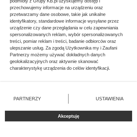
podmioty z Grupy KB.pl uzyskujemy dostęp i
przechowujemy informacje na urządzeniu oraz
przetwarzamy dane osobowe, takie jak unikalne
identyfikatory, standardowe informacje wysyłane przez
urządzenie czy dane przeglądania w celu zapewniania
spersonalizowanych reklam, wybór spersonalizowanych
treści, pomiar reklam i treści, badanie odbiorców oraz
Na ile naprawdę wystarcza tona
ulepszanie usług. Za zgodą Użytkownika my i Zaufani
Partnerzy możemy używać dokładnych danych
pelletu? Prosty przelicznik dla
geolokalizacyjnych oraz aktywnie skanować
domu 140 m²
charakterystykę urządzenia do celów identyfikacji.
Ponieważ cenimy Twoją prywatność, prosimy o zgodę na
korzystanie z tych technologii poprzez kliknięcie
„Akceptuję”. Zgoda jest dobrowolna i zawsze możesz ją
zmienić/wycofać klikając przycisk ustawień prywatności
PARTNERZY
USTAWIENIA
znajdujący się w lewym dolnym rogu strony. Niektóre
rodzaje przetwarzania danych nie wymagają zgody
użytkownika, ale masz prawo sprzeciwić się takiemu
Akceptuję
przetwarzaniu. Preferencje będą miały zastosowania tylko
na tej witrynie.