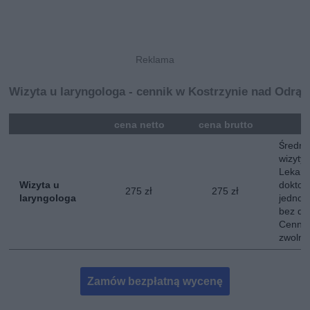
Wizyta u laryngologa - cennik w Kostrzynie nad Odrą
mna
cena netto
cena brutto
Średni
wizyty 
Lekarz
Wizyta u
doktor
275 zł
275 zł
laryngologa
jednokr
bez do
Cennik
zwolni
Zamów bezpłatną wycenę