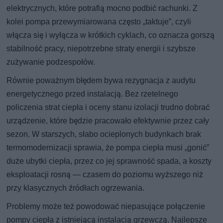
elektrycznych, które potrafią mocno podbić rachunki. Z
kolei pompa przewymiarowana często „taktuje”, czyli
włącza się i wyłącza w krótkich cyklach, co oznacza gorszą
stabilność pracy, niepotrzebne straty energii i szybsze
zużywanie podzespołów.
Równie poważnym błędem bywa rezygnacja z audytu
energetycznego przed instalacją. Bez rzetelnego
policzenia strat ciepła i oceny stanu izolacji trudno dobrać
urządzenie, które będzie pracowało efektywnie przez cały
sezon. W starszych, słabo ocieplonych budynkach brak
termomodernizacji sprawia, że pompa ciepła musi „gonić”
duże ubytki ciepła, przez co jej sprawność spada, a koszty
eksploatacji rosną — czasem do poziomu wyższego niż
przy klasycznych źródłach ogrzewania.
Problemy może też powodować niepasujące połączenie
pompy ciepła z istniejącą instalacją grzewczą. Najlepsze