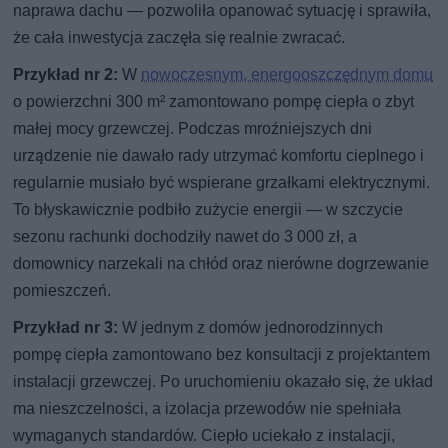
naprawa dachu — pozwoliła opanować sytuację i sprawiła,
że cała inwestycja zaczęła się realnie zwracać.
Przykład nr 2:
W
nowoczesnym, energooszczędnym domu
o powierzchni 300 m² zamontowano pompę ciepła o zbyt
małej mocy grzewczej. Podczas mroźniejszych dni
urządzenie nie dawało rady utrzymać komfortu cieplnego i
regularnie musiało być wspierane grzałkami elektrycznymi.
To błyskawicznie podbiło zużycie energii — w szczycie
sezonu rachunki dochodziły nawet do 3 000 zł, a
domownicy narzekali na chłód oraz nierówne dogrzewanie
pomieszczeń.
Przykład nr 3:
W jednym z domów jednorodzinnych
pompę ciepła zamontowano bez konsultacji z projektantem
instalacji grzewczej. Po uruchomieniu okazało się, że układ
ma nieszczelności, a izolacja przewodów nie spełniała
wymaganych standardów. Ciepło uciekało z instalacji,