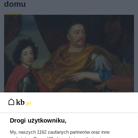
domu
Dlaczego nikt nie chciał poślubić
syna Jana III Sobieskiego?
Drogi użytkowniku,
Odpowiedź zaskakuje
My, naszych 1162 zaufanych partnerów oraz inne