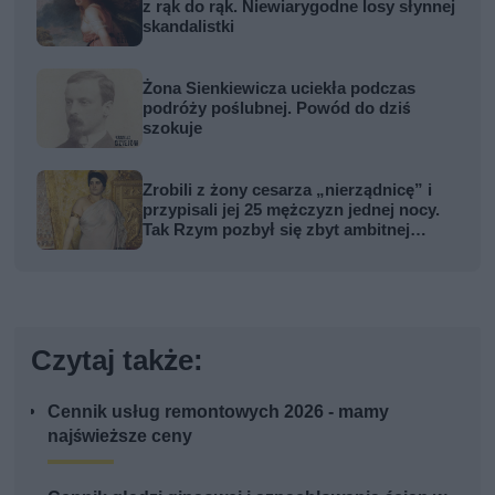
z rąk do rąk. Niewiarygodne losy słynnej
skandalistki
Żona Sienkiewicza uciekła podczas
podróży poślubnej. Powód do dziś
szokuje
Zrobili z żony cesarza „nierządnicę” i
przypisali jej 25 mężczyzn jednej nocy.
Tak Rzym pozbył się zbyt ambitnej
kobiety
Czytaj także:
Cennik usług remontowych 2026 - mamy
najświeższe ceny