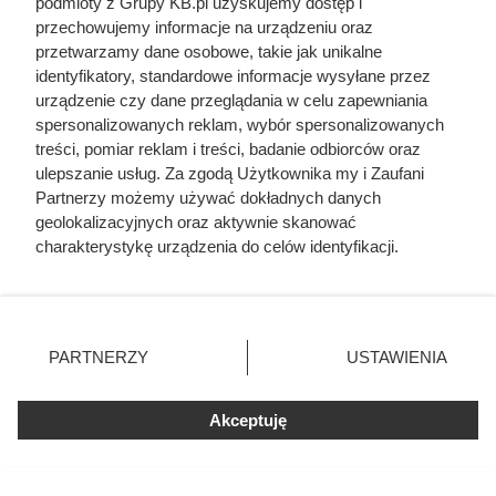
podmioty z Grupy KB.pl uzyskujemy dostęp i
przechowujemy informacje na urządzeniu oraz
przetwarzamy dane osobowe, takie jak unikalne
identyfikatory, standardowe informacje wysyłane przez
urządzenie czy dane przeglądania w celu zapewniania
spersonalizowanych reklam, wybór spersonalizowanych
treści, pomiar reklam i treści, badanie odbiorców oraz
ulepszanie usług. Za zgodą Użytkownika my i Zaufani
Partnerzy możemy używać dokładnych danych
geolokalizacyjnych oraz aktywnie skanować
charakterystykę urządzenia do celów identyfikacji.
Ponieważ cenimy Twoją prywatność, prosimy o zgodę na
korzystanie z tych technologii poprzez kliknięcie
„Akceptuję”. Zgoda jest dobrowolna i zawsze możesz ją
zmienić/wycofać klikając przycisk ustawień prywatności
PARTNERZY
USTAWIENIA
znajdujący się w lewym dolnym rogu strony. Niektóre
rodzaje przetwarzania danych nie wymagają zgody
użytkownika, ale masz prawo sprzeciwić się takiemu
Akceptuję
przetwarzaniu. Preferencje będą miały zastosowania tylko
na tej witrynie.
Kat w spódnicy. Najokrutniejsza