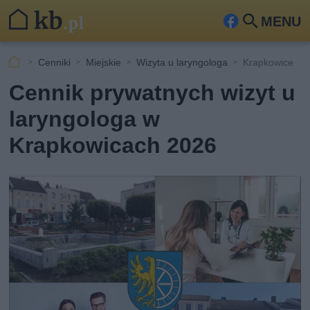
MENU
Fa
Szu
ceb
kaj
Cenniki
Miejskie
Wizyta u laryngologa
Krapkowice
ook
Cennik prywatnych wizyt u
laryngologa w
Krapkowicach 2026