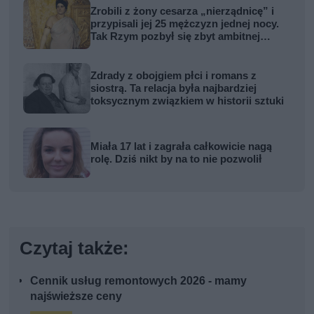
Zrobili z żony cesarza „nierządnicę” i
przypisali jej 25 mężczyzn jednej nocy.
Tak Rzym pozbył się zbyt ambitnej
kobiety
Zdrady z obojgiem płci i romans z
siostrą. Ta relacja była najbardziej
toksycznym związkiem w historii sztuki
Miała 17 lat i zagrała całkowicie nagą
rolę. Dziś nikt by na to nie pozwolił
Czytaj także:
Cennik usług remontowych 2026 - mamy
najświeższe ceny