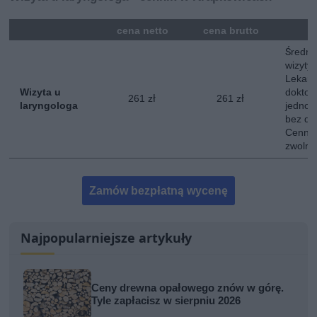
mna
cena netto
cena brutto
Średni
wizyty 
Lekarz
Wizyta u
doktor
261 zł
261 zł
laryngologa
jednokr
bez do
Cennik
zwolni
Zamów bezpłatną wycenę
Najpopularniejsze artykuły
Ceny drewna opałowego znów w górę.
Tyle zapłacisz w sierpniu 2026