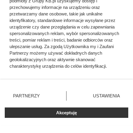
podmioty z Grupy KB.pl uzyskujemy dostęp i
Ostatnie godziny komendanta
przechowujemy informacje na urządzeniu oraz
Auschwitz. Odtajnione zdjęcia
przetwarzamy dane osobowe, takie jak unikalne
identyfikatory, standardowe informacje wysyłane przez
pokazują, co działo się przed
urządzenie czy dane przeglądania w celu zapewniania
szubienicą
spersonalizowanych reklam, wybór spersonalizowanych
treści, pomiar reklam i treści, badanie odbiorców oraz
ulepszanie usług. Za zgodą Użytkownika my i Zaufani
Partnerzy możemy używać dokładnych danych
geolokalizacyjnych oraz aktywnie skanować
charakterystykę urządzenia do celów identyfikacji.
Ponieważ cenimy Twoją prywatność, prosimy o zgodę na
korzystanie z tych technologii poprzez kliknięcie
„Akceptuję”. Zgoda jest dobrowolna i zawsze możesz ją
zmienić/wycofać klikając przycisk ustawień prywatności
PARTNERZY
USTAWIENIA
znajdujący się w lewym dolnym rogu strony. Niektóre
rodzaje przetwarzania danych nie wymagają zgody
użytkownika, ale masz prawo sprzeciwić się takiemu
Akceptuję
przetwarzaniu. Preferencje będą miały zastosowania tylko
na tej witrynie.