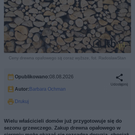
Ceny drewna opałowego są coraz wyższe, fot. RadoslawStan
Opublikowano:
08.08.2026
Udostępnij
Autor:
Barbara Ochman
Drukuj
Wielu właścicieli domów już przygotowuje się do
sezonu grzewczego. Zakup drewna opałowego w
sierpniu może okazać się rozsądną decyzją, chociaż