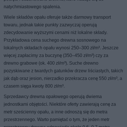
natychmiastowego spalenia.
Wiele składów opału oferuje także darmowy transport
towaru, jednak takie punkty zazwyczaj operują
zdecydowanie wyższymi cenami niż lokalne składy.
Przykładowa cena suchego drewna sosnowego na
lokalnych składach opału wynosi 250–300 zł/m³. Jeszcze
więcej zapłacimy za buczynę (350–450 zł/m³) czy za
drewno grabowe (ok. 400 zł/m³). Suche drewno
pozyskiwane z twardych gatunków drzew liściastych, takich
jak dąb oraz jesion, nierzadko przekracza cenę 550 zł/m³, a
czasem sięga kwoty 800 zł/m³.
Sprzedawcy drewna opałowego operują dwiema
jednostkami objętości. Niektóre oferty zawierają cenę za
metr sześcienny opału, a inne odnoszą się do metra
przestrzennego. Warto pamiętać o tym, że jeden metr