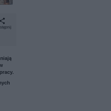
stępnij
niają
 w
pracy.
nnych