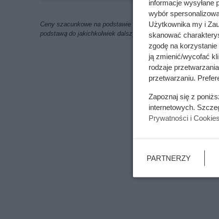
informacje wysyłane 
wybór spersonalizowan
Użytkownika my i Zau
Ceny szacunkowe na podstawie ofert znalezionych w internecie
podstawą do jakichkolwiek dalszych analiz i obliczeń
skanować charakterys
zgodę na korzystanie 
ją zmienić/wycofać kl
rodzaje przetwarzani
przetwarzaniu. Prefere
Zapoznaj się z poniż
internetowych. Szcze
Prywatności i Cookie
PARTNERZY