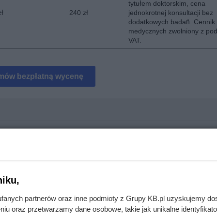
tytułem doktorskim, cena
zł
240 zł
jednokrotnej konsultacji bez
dodatkowych badań. Cennik 
medycznych zwolniony z pod
VAT.
mów bezpłatną wycenę
. Dopiero instalator pokazał prawdziwy koszt inwestycji
iku,
mięsa z Dino. Klienci zaskoczeni
fanych partnerów oraz inne podmioty z Grupy KB.pl uzyskujemy do
niu oraz przetwarzamy dane osobowe, takie jak unikalne identyfikat