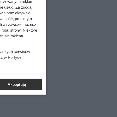
alizowanych reklam,
ie usług. Za zgodą
ych oraz aktywnie
ny być
watność, prosimy o
wolna i zawsze możesz
 rogu strony. Niektóre
ić się takiemu
 naszych serwisów
esz w
Polityce
Akceptuję