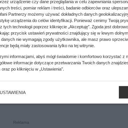
przez urządzenie czy dane przeglądania w celu zapewniania sperson
ych treści, pomiar reklam i treści, badanie odbiorców oraz ulepszan
fani Partnerzy możemy używać dokładnych danych geolokalizacyjn
. Nie stanowią oferty handlowej w rozumieniu kodeksu cywilnego i nie powin
tykę urządzenia do celów identyfikacji. Ponieważ cenimy Twoją pry
z tych technologii poprzez kliknięcie „Akceptuję”. Zgoda jest dobro
ikając przycisk ustawień prywatności znajdujący się w lewym dolnym
a danych nie wymagają zgody użytkownika, ale masz prawo sprzeciw
ncje będą miały zastosowania tylko na tej witrynie.
szymi informacjami, abyś mógł świadomie i komfortowo korzystać z
gółowe informacje dotyczące przetwarzania Twoich danych znajdzi
s
oraz po kliknięciu w „Ustawienia”.
USTAWIENIA