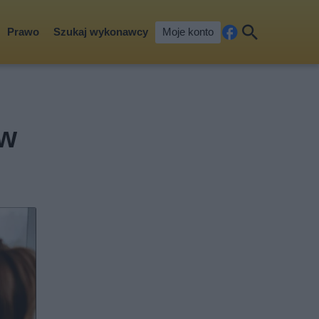
Prawo
Szukaj wykonawcy
Moje konto
Fa
Szu
ceb
kaj
ook
 w