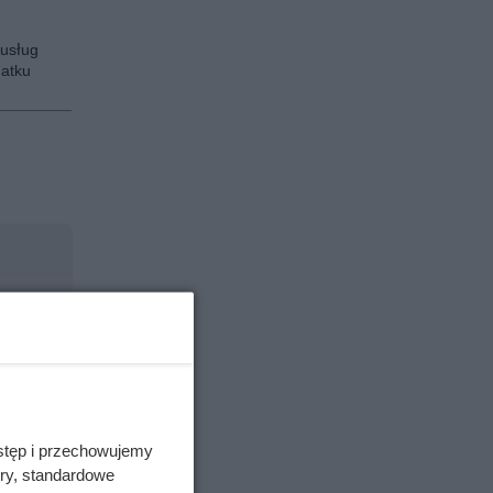
usług
atku
stęp i przechowujemy
ory, standardowe