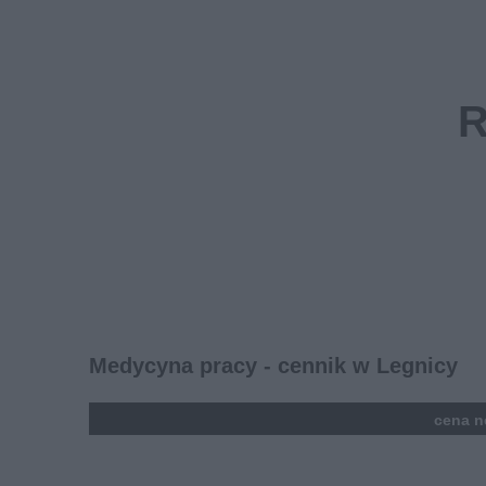
Medycyna pracy - cennik w Legnicy
kolumna
cena n