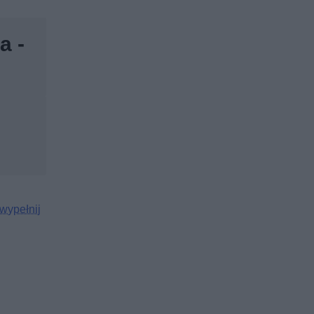
a -
i wypełnij