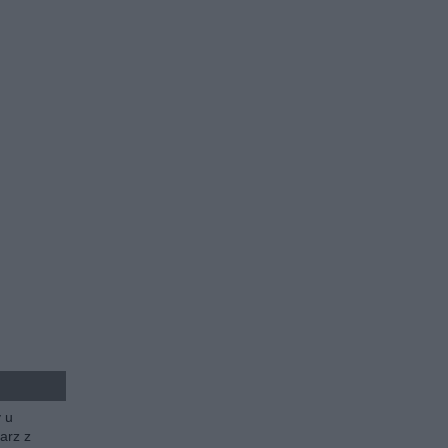
y u
arz z