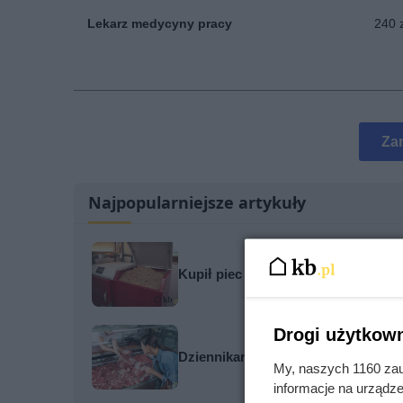
Lekarz medycyny pracy
240 
Za
Najpopularniejsze artykuły
Kupił piec na pellet w dobrej cenie
Drogi użytkown
Dziennikarze ujawnili pochodzenie 
My, naszych 1160 zau
informacje na urządze