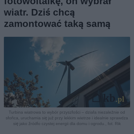
fotowoltaikę, on wybrał
wiatr. Dziś chcą
zamontować taką samą
Turbina wiatrowa to wybór przyszłości – działa niezależnie od
słońca, uruchamia się już przy lekkim wietrze i idealnie sprawdza
się jako źródło czystej energii dla domu i ogrodu., fot. Rik