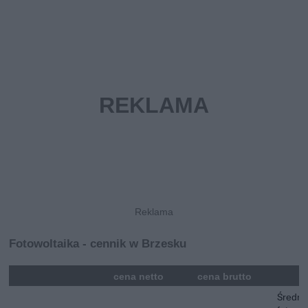
Fotowoltaika - cennik w Brzesku
mna
cena netto
cena brutto
Średni 