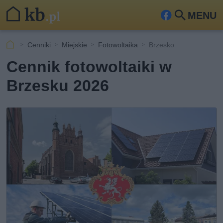
MENU
Fa
Szu
ceb
kaj
Cenniki
Miejskie
Fotowoltaika
Brzesko
ook
Cennik fotowoltaiki w
Brzesku 2026