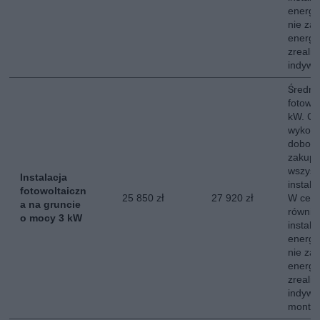
energe
nie za
energii
zreali
indywi
Średni 
fotowo
kW. Ce
wykona
dobor
zakup,
wszyst
Instalacja
instala
fotowoltaiczn
25 850 zł
27 920 zł
W ceni
a na gruncie
równie
o mocy 3 kW
instala
energe
nie za
energii
zreali
indywi
montow