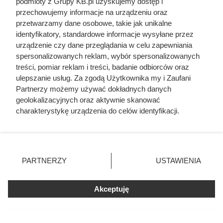
podmioty z Grupy KB.pl uzyskujemy dostęp i
przechowujemy informacje na urządzeniu oraz
przetwarzamy dane osobowe, takie jak unikalne
identyfikatory, standardowe informacje wysyłane przez
urządzenie czy dane przeglądania w celu zapewniania
spersonalizowanych reklam, wybór spersonalizowanych
treści, pomiar reklam i treści, badanie odbiorców oraz
ulepszanie usług. Za zgodą Użytkownika my i Zaufani
Partnerzy możemy używać dokładnych danych
geolokalizacyjnych oraz aktywnie skanować
charakterystykę urządzenia do celów identyfikacji.
Ponieważ cenimy Twoją prywatność, prosimy o zgodę na
korzystanie z tych technologii poprzez kliknięcie
„Akceptuję”. Zgoda jest dobrowolna i zawsze możesz ją
zmienić/wycofać klikając przycisk ustawień prywatności
PARTNERZY
USTAWIENIA
znajdujący się w lewym dolnym rogu strony. Niektóre
rodzaje przetwarzania danych nie wymagają zgody
użytkownika, ale masz prawo sprzeciwić się takiemu
Akceptuję
przetwarzaniu. Preferencje będą miały zastosowania tylko
na tej witrynie.