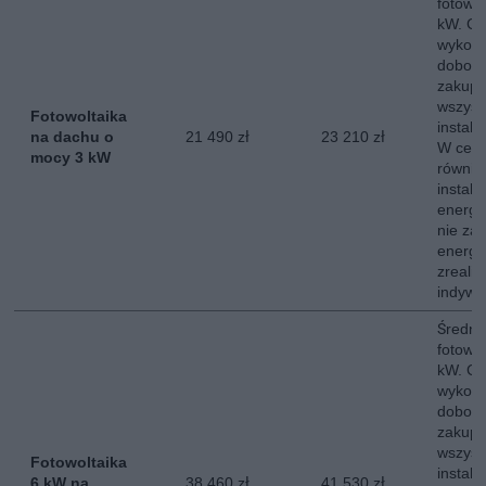
fotowo
kW. Ce
wykona
dobor
zakup,
wszyst
Fotowoltaika
instala
na dachu o
21 490 zł
23 210 zł
W ceni
mocy 3 kW
równie
instala
energe
nie za
energii
zreali
indywi
Średni 
fotowo
kW. Ce
wykona
dobor
zakup,
wszyst
Fotowoltaika
instala
6 kW na
38 460 zł
41 530 zł