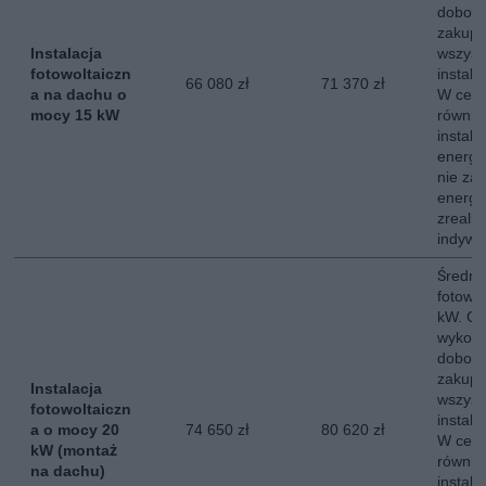
dobor
zakup,
Instalacja
wszyst
fotowoltaiczn
instala
66 080 zł
71 370 zł
a na dachu o
W ceni
mocy 15 kW
równie
instala
energe
nie za
energii
zreali
indywi
Średni 
fotowo
kW. Ce
wykona
dobor
zakup,
Instalacja
wszyst
fotowoltaiczn
instala
a o mocy 20
74 650 zł
80 620 zł
W ceni
kW (montaż
równie
na dachu)
instala