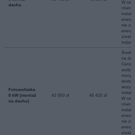
W ceni
dachu
równie
instala
energe
nie za
energii
zreali
indywi
Średni 
na dac
Cena o
audytu
mocy s
dostaw
wszyst
Fotowoltaika
instala
8 kW (montaż
42 050 zł
45 420 zł
W ceni
na dachu)
równie
instala
energe
nie za
energii
zreali