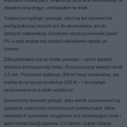
własnymi instalacjami. Większość poszła w fotowoltaikę. Ja
obrałem inną drogę – postawiłem na wiatr.
Turbina już się kręci i pracuje, choć na ten moment nie
podłączyłem jej jeszcze ani do akumulatora, ani do
żadnych odbiorników. Docelowo dorzucę niewielki panel
PV, a cały zestaw ma zasilać oświetlenie ogrodu po
zmroku.
Zdecydowałem się na model pionowy – sześć łopatek,
średnica trochę poniżej metra. Rusza już przy wietrze około
1,5 m/s. Producent deklaruje 300 W mocy nominalnej, ale
realnie liczę raczej na okolice 100 W – i do mojego
zastosowania to w pełni wystarczy.
Dynamiczny hamulec pilnuje, żeby wirnik zachowywał się
spokojnie nawet przy mocniejszych podmuchach. Mimo
niewielkich rozmiarów urządzenie jest zaskakująco czułe i
łapie niemal każdy powiew. Co istotne, częste zmiany