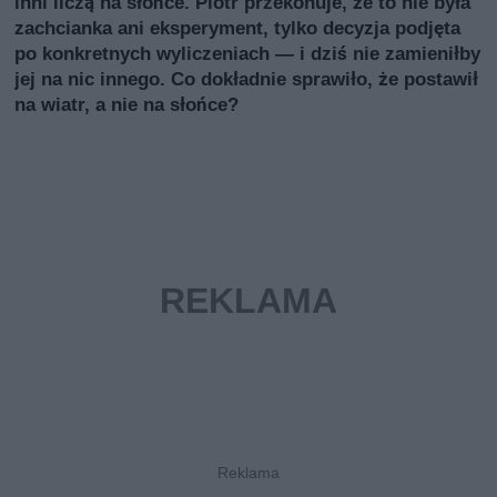
inni liczą na słońce. Piotr przekonuje, że to nie była
zachcianka ani eksperyment, tylko decyzja podjęta
po konkretnych wyliczeniach — i dziś nie zamieniłby
jej na nic innego. Co dokładnie sprawiło, że postawił
na wiatr, a nie na słońce?