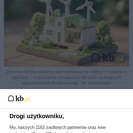
Domowa turbina wiatrowa zamontowana na solidnym maszcie w
ogrodzie – nowoczesne rozwiązanie dla osób szukających
alternatywnych źródeł energii., fot. mdshahjalal
Drogi użytkowniku,
My, naszych 1162 zaufanych partnerów oraz inne