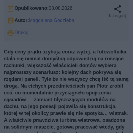
Opublikowano:
08.08.2026
Udostępnij
Autor:
Magdalena Godzieba
Drukuj
Gdy ceny prądu szybują coraz wyżej, a fotowoltaika
stała się niemal domyślną odpowiedzią na rosnące
rachunki, większość właścicieli domów wybiera
najprostszy scenariusz: kolejny dach pokrywa się
rzędami paneli. Tyle że nie wszyscy chcą iść tą samą
drogą. Na cichych przedmieściach pan Piotr zrobił
coś, co momentalnie przyciągnęło spojrzenia
sąsiadów — zamiast błyszczących modułów na
dachu, na jego posesji pojawiła się konstrukcja,
której w tej okolicy prawie się nie spotyka… wiatrak.
A właściwie prawdziwa turbina wiatrowa, osadzona
na solidnym maszcie, gotowa pracować wtedy, gdy