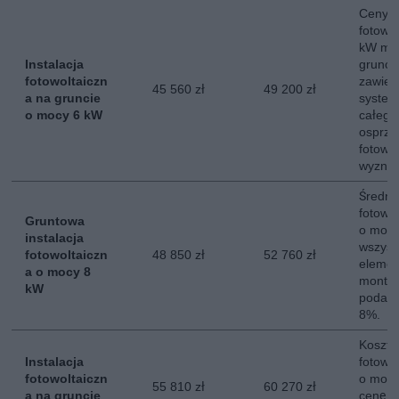
Ceny in
fotowo
kW mo
Instalacja
grunci
fotowoltaiczn
zawier
45 560 zł
49 200 zł
a na gruncie
system
o mocy 6 kW
całego
osprzęt
fotowol
wyznac
Średni 
fotowol
Gruntowa
o mocy
instalacja
wszyst
fotowoltaiczn
48 850 zł
52 760 zł
elemen
a o mocy 8
montaż
kW
podate
8%.
Koszt i
Instalacja
fotowol
fotowoltaiczn
o mocy
55 810 zł
60 270 zł
a na gruncie
cenę c