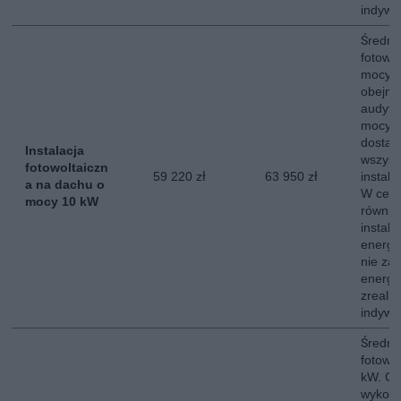
indywi
Średni 
fotowo
mocy 
obejmu
audytu
mocy s
dostaw
Instalacja
wszyst
fotowoltaiczn
59 220 zł
63 950 zł
instala
a na dachu o
W ceni
mocy 10 kW
równie
instala
energe
nie za
energii
zreali
indywi
Średni 
fotowo
kW. Ce
wykona