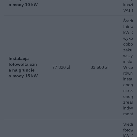
o mocy 10 kW
koszt 
VAT 8
Średni 
fotowo
kW. Ce
wykona
dobor
zakup,
wszyst
Instalacja
instala
fotowoltaiczn
77 320 zł
83 500 zł
W ceni
a na gruncie
równie
o mocy 15 kW
instala
energe
nie za
energii
zreali
indywi
montow
Średni 
fotowo
kW. Ce