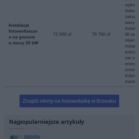
wykona
dobor
zakup,
wszyst
Instalacja
instala
fotowoltaiczn
72 930 zł
78 760 zł
W ceni
a na gruncie
równie
o mocy 20 kW
instala
energe
nie za
energii
zreali
indywi
montow
Znajdź oferty na fotowoltaikę w Brzesku
Najpopularniejsze artykuły