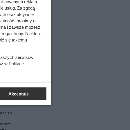
alizowanych reklam,
nie
ie usług. Za zgodą
ych oraz aktywnie
ie
watność, prosimy o
ostaje
wolna i zawsze możesz
 rogu strony. Niektóre
ić się takiemu
ltaicznej
e
oborem
 naszych serwisów
wę i
esz w
Polityce
ów
cenie
nie
ie
ostaje
Akceptuję
dachu o
oborem
wę i