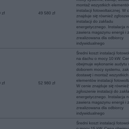
montaż wszystkich element
instalacji fotowoltaicznej. W 
 zł
49 580 zł
znajduje się również zgłosze
instalacji do zakładu
energetycznego. Instalacja n
zawiera magazynu energii i z
zrealizowana dla odbiorcy
indywidualnego
Średni koszt instalacji fotowo
na dachu o mocy 10 kW. Ce
obejmuje wykonanie audytu 
doborem mocy systemu, zak
dostawę i montaż wszystkich
elementów instalacji fotowolt
 zł
52 980 zł
W cenie znajduje się również
zgłoszenie instalacji do zakł
energetycznego. Instalacja n
zawiera magazynu energii i z
zrealizowana dla odbiorcy
indywidualnego
Średni koszt instalacji fotowo
o mocy 15 kW. Cena obejmu