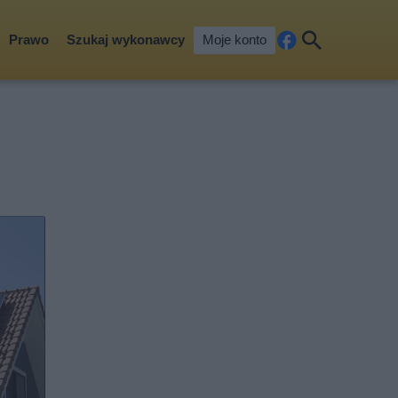
Prawo
Szukaj wykonawcy
Moje konto
Fa
Szu
ceb
kaj
ook