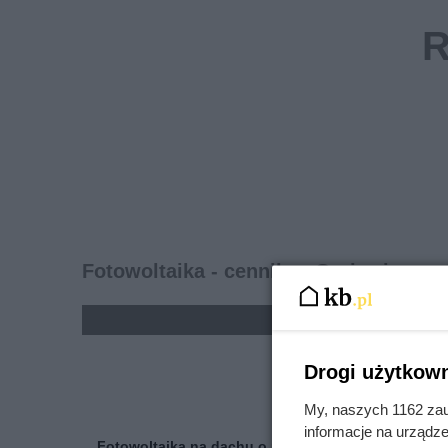
Fotowoltaika - cennik w Grajewie
kolumna
cena n
Drogi użytkown
My, naszych 1162 zau
informacje na urządze
Fotowoltaika na dachu o mocy 3