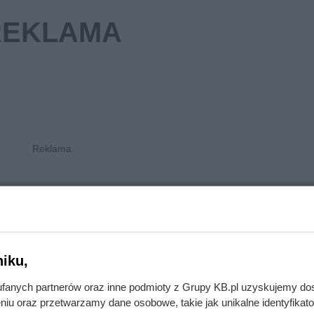
etto
cena brutto
Średni koszt instalacji fotowo
iku,
o mocy 3 kW. Cena obejmuj
wykonanie audytu wraz z d
mocy systemu, zakup, dosta
fanych partnerów oraz inne podmioty z Grupy KB.pl uzyskujemy do
montaż wszystkich element
niu oraz przetwarzamy dane osobowe, takie jak unikalne identyfikat
instalacji fotowoltaicznej. W 