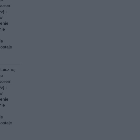
oborem
wę i
ów
cenie
nie
ie
ostaje
ltaicznej
je
oborem
wę i
ów
cenie
nie
ie
ostaje