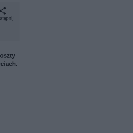
stępnij
koszty
ściach.