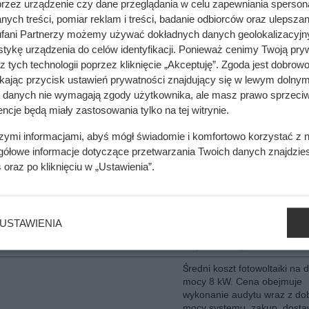
przez urządzenie czy dane przeglądania w celu zapewniania sperson
 zł
22 840 zł
znajduje się również zgłosze
ych treści, pomiar reklam i treści, badanie odbiorców oraz ulepszan
instalacji do zakładu
fani Partnerzy możemy używać dokładnych danych geolokalizacyjn
energetycznego. Instalacja n
tykę urządzenia do celów identyfikacji. Ponieważ cenimy Twoją pry
zawiera magazynu energii i z
z tych technologii poprzez kliknięcie „Akceptuję”. Zgoda jest dobro
zrealizowana dla odbiorcy
indywidualnego
ikając przycisk ustawień prywatności znajdujący się w lewym dolnym
a danych nie wymagają zgody użytkownika, ale masz prawo sprzeciw
Średni koszt instalacji fotowo
ncje będą miały zastosowania tylko na tej witrynie.
o mocy 6 kW. Cena obejmuj
wykonanie audytu wraz z d
szymi informacjami, abyś mógł świadomie i komfortowo korzystać z
mocy systemu, zakup, dosta
gółowe informacje dotyczące przetwarzania Twoich danych znajdzi
montaż wszystkich element
s
oraz po kliknięciu w „Ustawienia”.
instalacji fotowoltaicznej. W 
 zł
36 330 zł
znajduje się również zgłosze
instalacji do zakładu
energetycznego. Instalacja n
zawiera magazynu energii i z
USTAWIENIA
zrealizowana dla odbiorcy
indywidualnego
Średni koszt fotowoltaiki na 
mocy 8 kW. Cena obejmuje
wykonanie audytu wraz z d
mocy systemu, zakup, dosta