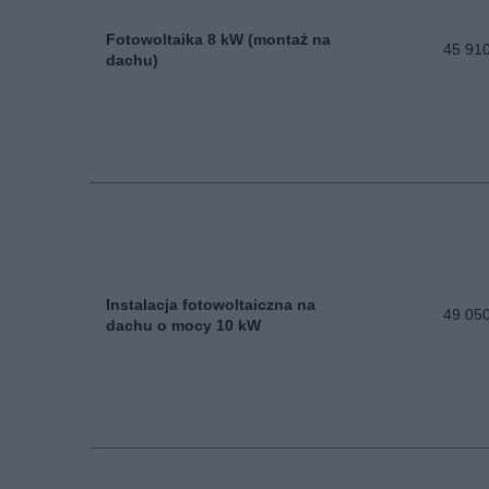
Fotowoltaika 8 kW (montaż na
45 910
dachu)
Instalacja fotowoltaiczna na
49 050
dachu o mocy 10 kW