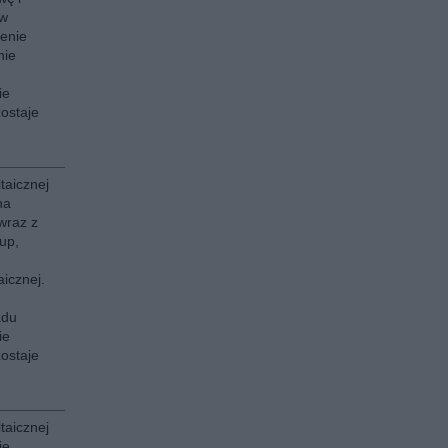
ów
cenie
nie
ie
ostaje
ltaicznej
na
wraz z
up,
aicznej.
adu
ie
ostaje
ltaicznej
je