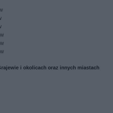
kW
W
W
 kW
 kW
 kW
Grajewie i okolicach oraz innych miastach