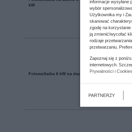
informacje wysyłane 
21 150
kW
wybór spersonalizowan
Użytkownika my i Zau
skanować charakterys
zgodę na korzystanie 
ją zmienić/wycofać kl
rodzaje przetwarzani
przetwarzaniu. Prefere
Zapoznaj się z poniż
internetowych. Szcze
Prywatności i Cookie
Fotowoltaika 6 kW na dachu
33 640
PARTNERZY