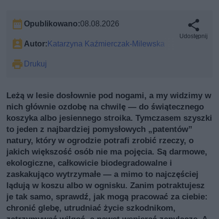
Opublikowano:
08.08.2026
Udostępnij
Autor:
Katarzyna Kaźmierczak-Milewska
Drukuj
Leżą w lesie dosłownie pod nogami, a my widzimy w
nich głównie ozdobę na chwilę — do świątecznego
koszyka albo jesiennego stroika. Tymczasem szyszki
to jeden z najbardziej pomysłowych „patentów”
natury, który w ogrodzie potrafi zrobić rzeczy, o
jakich większość osób nie ma pojęcia. Są darmowe,
ekologiczne, całkowicie biodegradowalne i
zaskakująco wytrzymałe — a mimo to najczęściej
lądują w koszu albo w ognisku. Zanim potraktujesz
je tak samo, sprawdź, jak mogą pracować za ciebie:
chronić glebę, utrudniać życie szkodnikom,
zatrzymywać wilgoć, a nawet wspierać zapylacze. A