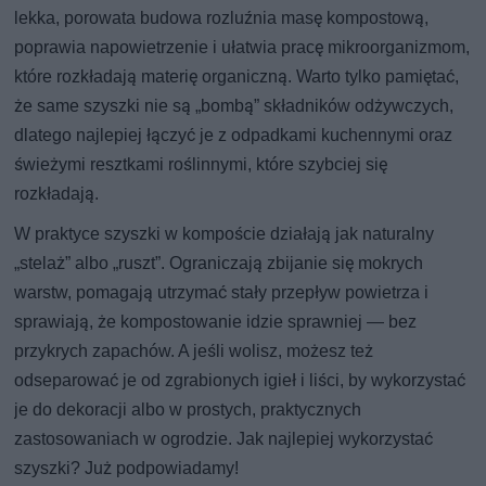
lekka, porowata budowa rozluźnia masę kompostową,
poprawia napowietrzenie i ułatwia pracę mikroorganizmom,
które rozkładają materię organiczną. Warto tylko pamiętać,
że same szyszki nie są „bombą” składników odżywczych,
dlatego najlepiej łączyć je z odpadkami kuchennymi oraz
świeżymi resztkami roślinnymi, które szybciej się
rozkładają.
W praktyce szyszki w kompoście działają jak naturalny
„stelaż” albo „ruszt”. Ograniczają zbijanie się mokrych
warstw, pomagają utrzymać stały przepływ powietrza i
sprawiają, że kompostowanie idzie sprawniej — bez
przykrych zapachów. A jeśli wolisz, możesz też
odseparować je od zgrabionych igieł i liści, by wykorzystać
je do dekoracji albo w prostych, praktycznych
zastosowaniach w ogrodzie. Jak najlepiej wykorzystać
szyszki? Już podpowiadamy!