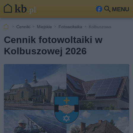
MENU
Fa
Szu
ceb
kaj
Cenniki
Miejskie
Fotowoltaika
Kolbuszowa
ook
Cennik fotowoltaiki w
Kolbuszowej 2026