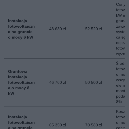
Ceny in
fotowo
kW mo
Instalacja
grunci
fotowoltaiczn
zawier
48 630 zł
52 520 zł
a na gruncie
system
o mocy 6 kW
całego
osprzęt
fotowol
wyznac
Średni 
fotowol
Gruntowa
o mocy
instalacja
wszyst
fotowoltaiczn
46 760 zł
50 500 zł
elemen
a o mocy 8
montaż
kW
podate
8%.
Koszt i
Instalacja
fotowol
fotowoltaiczn
o mocy
65 350 zł
70 580 zł
a na gruncie
cenę c