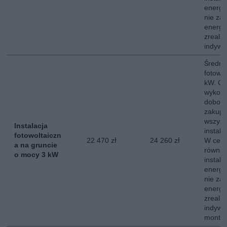
energe
nie za
energii
zreali
indywi
Średni 
fotowo
kW. Ce
wykona
dobor
zakup,
wszyst
Instalacja
instala
fotowoltaiczn
22 470 zł
24 260 zł
W ceni
a na gruncie
równie
o mocy 3 kW
instala
energe
nie za
energii
zreali
indywi
montow