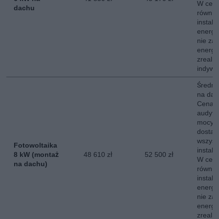
W ceni
dachu
równie
instala
energe
nie za
energii
zreali
indywi
Średni 
na dac
Cena o
audytu
mocy s
dostaw
wszyst
Fotowoltaika
instala
8 kW (montaż
48 610 zł
52 500 zł
W ceni
na dachu)
równie
instala
energe
nie za
energii
zreali