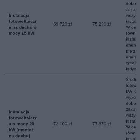
dobor
zakup,
Instalacja
wszyst
fotowoltaiczn
instala
69 720 zł
75 290 zł
a na dachu o
W ceni
mocy 15 kW
równie
instala
energe
nie za
energii
zreali
indywi
Średni 
fotowo
kW. Ce
wykona
dobor
zakup,
Instalacja
wszyst
fotowoltaiczn
instala
a o mocy 20
72 100 zł
77 870 zł
W ceni
kW (montaż
równie
na dachu)
instala