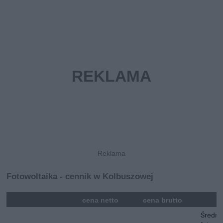
Fotowoltaika - cennik w Kolbuszowej
mna
cena netto
cena brutto
Średni 