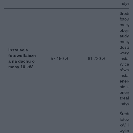
indywi
Średni 
fotowo
mocy 
obejmu
audytu
mocy s
dostaw
Instalacja
wszyst
fotowoltaiczn
57 150 zł
61 730 zł
instala
a na dachu o
W ceni
mocy 10 kW
równie
instala
energe
nie za
energii
zreali
indywi
Średni 
fotowo
kW. Ce
wykona