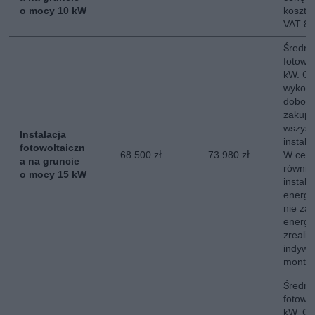
o mocy 10 kW
koszt 
VAT 8
Średni 
fotowo
kW. Ce
wykona
dobor
zakup,
wszyst
Instalacja
instala
fotowoltaiczn
68 500 zł
73 980 zł
W ceni
a na gruncie
równie
o mocy 15 kW
instala
energe
nie za
energii
zreali
indywi
montow
Średni 
fotowo
kW. Ce