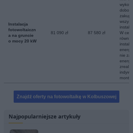
wykona
dobor
zakup,
wszyst
Instalacja
instala
fotowoltaiczn
81 090 zł
87 580 zł
W ceni
a na gruncie
równie
o mocy 20 kW
instala
energe
nie za
energii
zreali
indywi
montow
Znajdź oferty na fotowoltaikę w Kolbuszowej
Najpopularniejsze artykuły