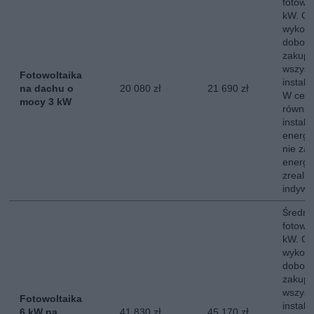
fotowo
kW. Ce
wykona
dobor
zakup,
wszyst
Fotowoltaika
instala
na dachu o
20 080 zł
21 690 zł
W ceni
mocy 3 kW
równie
instala
energe
nie za
energii
zreali
indywi
Średni 
fotowo
kW. Ce
wykona
dobor
zakup,
wszyst
Fotowoltaika
instala
6 kW na
41 830 zł
45 170 zł