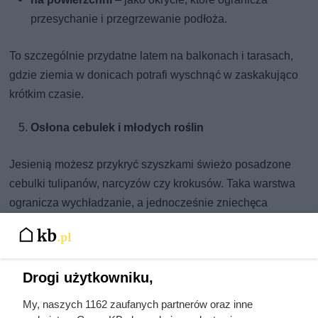
przesychanie i przegrzewanie podłoża.
To szczególnie przydatne latem na balkonach i tarasach,
gdzie ziemia w donicach potrafi wyschnąć w zaskakująco
krótkim czasie.
Osłona cebulek i młodych roślin
Jesienią możesz przykryć szyszkami świeżo posadzone
cebulki tulipanów, narcyzów czy krokusów. Taka warstwa
ogranicza wychładzanie, a jednocześnie zniechęca
gryzonie, które chętnie wykopują cebule. Wiosną szyszki
zdejmiesz w chwilę albo delikatnie wmieszasz je w
wierzchnią warstwę ziemi.
Drogi użytkowniku,
Stabilizacja gleby i ochrona przed erozją
My, naszych 1162 zaufanych partnerów oraz inne