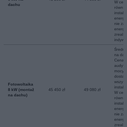
W ceni
dachu
równie
instala
energe
nie za
energii
zreali
indywi
Średni 
na dac
Cena o
audytu
mocy s
dostaw
wszyst
Fotowoltaika
instala
8 kW (montaż
45 450 zł
49 080 zł
W ceni
na dachu)
równie
instala
energe
nie za
energii
zreali