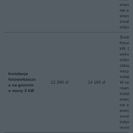
energe
nie za
energii
zreali
indywi
Średni 
fotowo
kW. Ce
wykona
dobor
zakup,
wszyst
Instalacja
instala
fotowoltaiczn
22 390 zł
24 180 zł
W ceni
a na gruncie
równie
o mocy 3 kW
instala
energe
nie za
energii
zreali
indywi
montow