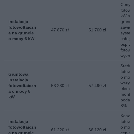
Ceny in
fotowo
kW mo
Instalacja
grunci
fotowoltaiczn
zawier
47 870 zł
51 700 zł
a na gruncie
system
o mocy 6 kW
całego
osprzęt
fotowol
wyznac
Średni 
fotowol
Gruntowa
o mocy
instalacja
wszyst
fotowoltaiczn
53 230 zł
57 490 zł
elemen
a o mocy 8
montaż
kW
podate
8%.
Koszt i
Instalacja
fotowol
fotowoltaiczn
o mocy
61 220 zł
66 120 zł
a na gruncie
cenę c