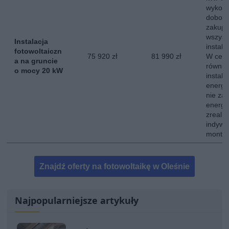
wykona
dobor
zakup,
wszyst
Instalacja
instala
fotowoltaiczn
75 920 zł
81 990 zł
W ceni
a na gruncie
równie
o mocy 20 kW
instala
energe
nie za
energii
zreali
indywi
montow
Znajdź oferty na fotowoltaikę w Oleśnie
Najpopularniejsze artykuły