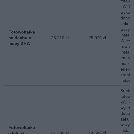
fotowo
kW. Ce
wykona
dobor
zakup,
wszyst
Fotowoltaika
instala
na dachu o
23 210 zł
25 070 zł
W ceni
mocy 3 kW
równie
instala
energe
nie za
energii
zreali
indywi
Średni 
fotowo
kW. Ce
wykona
dobor
zakup,
wszyst
Fotowoltaika
instala
6 kW na
41 280 zł
44 580 zł