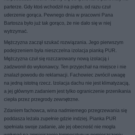
parterze. Gdy ktoś wchodził na piętro, od razu czuł
uderzenie gorąca. Pewnego dnia w pracowni Pana
Bartosza było już tak gorąco, że nie dało się w niej
wytrzymać.
Mężczyzna zaczął szukać rozwiązania. Jego pierwszym
podejrzeniem była nieszczelna izolacja pianką PUR.
Mężczyzna czuł się rozczarowany nową izolacją i
zadzwonił do wykonawcy. Ten przyjechał na miejsce i nie
znalazł powodu do reklamacji. Fachowiec zwrócił uwagę
na jedną istotną rzecz. Izolacja dachu nie jest klimatyzacją,
a jej głównym zadaniem jest tylko ograniczenie przenikania
ciepła przez przegrody zewnętrzne.
Zdaniem fachowca, wina nadmiernego przegrzewania się
poddasza leżała zupełnie gdzie indziej. Pianka PUR
spełniała swoje zadanie, ale jej obecność nie mogła
wpłynąć na zmniejszenie temperatury w pomieszczeniu.