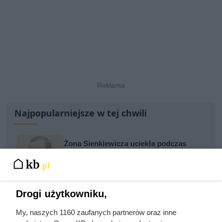
Najpopularniejsze w tej chwili
Żona Sienkiewicza uciekła podczas
podróży poślubnej. Powód do dziś
szokuje
Drogi użytkowniku,
Najgorsza noc poślubna w dziejach
Wawelu. Batory zrobił to tylko trzy razy
My, naszych 1160 zaufanych partnerów oraz inne