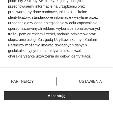
podmioty z Grupy KB.pl uzyskujemy dostęp i
przechowujemy informacje na urządzeniu oraz
Nie harówka była najgorsza. Prawdziwy
koszmar chłopek zaczynał się po
przetwarzamy dane osobowe, takie jak unikalne
zamknięciu drzwi domu
identyfikatory, standardowe informacje wysyłane przez
urządzenie czy dane przeglądania w celu zapewniania
spersonalizowanych reklam, wybór spersonalizowanych
Traktowali ją jak zabawkę i przekazywali
treści, pomiar reklam i treści, badanie odbiorców oraz
z rąk do rąk. Niewiarygodne losy słynnej
skandalistki
ulepszanie usług. Za zgodą Użytkownika my i Zaufani
Partnerzy możemy używać dokładnych danych
geolokalizacyjnych oraz aktywnie skanować
Zrobili z żony cesarza „nierządnicę” i
charakterystykę urządzenia do celów identyfikacji.
przypisali jej 25 mężczyzn jednej nocy.
Ponieważ cenimy Twoją prywatność, prosimy o zgodę na
Tak Rzym pozbył się zbyt ambitnej
kobiety
korzystanie z tych technologii poprzez kliknięcie
„Akceptuję”. Zgoda jest dobrowolna i zawsze możesz ją
zmienić/wycofać klikając przycisk ustawień prywatności
PARTNERZY
USTAWIENIA
znajdujący się w lewym dolnym rogu strony. Niektóre
rodzaje przetwarzania danych nie wymagają zgody
Czytaj także:
użytkownika, ale masz prawo sprzeciwić się takiemu
Akceptuję
przetwarzaniu. Preferencje będą miały zastosowania tylko
Cennik usług remontowych 2026 - mamy
na tej witrynie.
najświeższe ceny