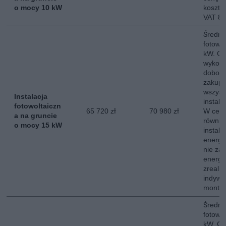
o mocy 10 kW
koszt 
VAT 8
Średni 
fotowo
kW. Ce
wykona
dobor
zakup,
wszyst
Instalacja
instala
fotowoltaiczn
65 720 zł
70 980 zł
W ceni
a na gruncie
równie
o mocy 15 kW
instala
energe
nie za
energii
zreali
indywi
montow
Średni 
fotowo
kW. Ce