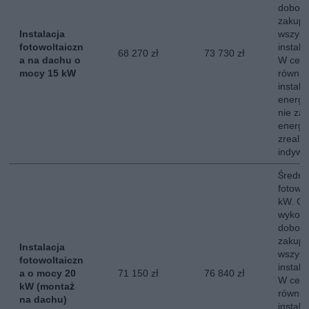
dobor
zakup,
Instalacja
wszyst
fotowoltaiczn
instala
68 270 zł
73 730 zł
a na dachu o
W ceni
mocy 15 kW
równie
instala
energe
nie za
energii
zreali
indywi
Średni 
fotowo
kW. Ce
wykona
dobor
zakup,
Instalacja
wszyst
fotowoltaiczn
instala
a o mocy 20
71 150 zł
76 840 zł
W ceni
kW (montaż
równie
na dachu)
instala