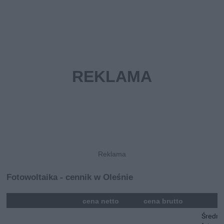
Fotowoltaika - cennik w Oleśnie
mna
cena netto
cena brutto
Średni 