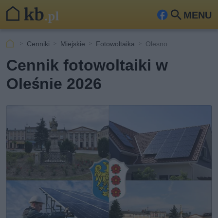
MENU
Fa
Szu
ceb
kaj
Cenniki
Miejskie
Fotowoltaika
Olesno
ook
Cennik fotowoltaiki w
Oleśnie 2026