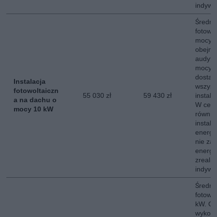
indywi
Średni 
fotowo
mocy 
obejmu
audytu
mocy s
dostaw
Instalacja
wszyst
fotowoltaiczn
55 030 zł
59 430 zł
instala
a na dachu o
W ceni
mocy 10 kW
równie
instala
energe
nie za
energii
zreali
indywi
Średni 
fotowo
kW. Ce
wykona