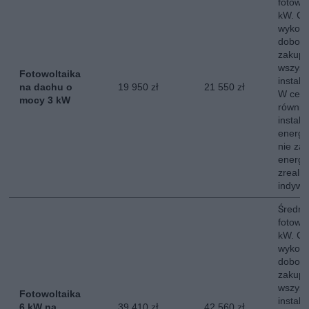
fotowo
kW. Ce
wykona
dobor
zakup,
wszyst
Fotowoltaika
instala
na dachu o
19 950 zł
21 550 zł
W ceni
mocy 3 kW
równie
instala
energe
nie za
energii
zreali
indywi
Średni 
fotowo
kW. Ce
wykona
dobor
zakup,
wszyst
Fotowoltaika
instala
6 kW na
39 410 zł
42 560 zł