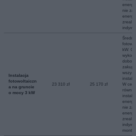
energe
nie za
energii
zreali
indywi
Średni 
fotowo
kW. Ce
wykona
dobor
zakup,
wszyst
Instalacja
instala
fotowoltaiczn
23 310 zł
25 170 zł
W ceni
a na gruncie
równie
o mocy 3 kW
instala
energe
nie za
energii
zreali
indywi
montow