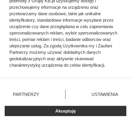
podmioty z Grupy KB.pl uzyskujemy dostęp i
przechowujemy informacje na urządzeniu oraz
przetwarzamy dane osobowe, takie jak unikalne
identyfikatory, standardowe informacje wysyłane przez
urządzenie czy dane przeglądania w celu zapewniania
spersonalizowanych reklam, wybór spersonalizowanych
treści, pomiar reklam i treści, badanie odbiorców oraz
ulepszanie usług. Za zgodą Użytkownika my i Zaufani
Partnerzy możemy używać dokładnych danych
geolokalizacyjnych oraz aktywnie skanować
charakterystykę urządzenia do celów identyfikacji.
Ponieważ cenimy Twoją prywatność, prosimy o zgodę na
korzystanie z tych technologii poprzez kliknięcie
„Akceptuję”. Zgoda jest dobrowolna i zawsze możesz ją
zmienić/wycofać klikając przycisk ustawień prywatności
PARTNERZY
USTAWIENIA
znajdujący się w lewym dolnym rogu strony. Niektóre
rodzaje przetwarzania danych nie wymagają zgody
użytkownika, ale masz prawo sprzeciwić się takiemu
Akceptuję
przetwarzaniu. Preferencje będą miały zastosowania tylko
na tej witrynie.