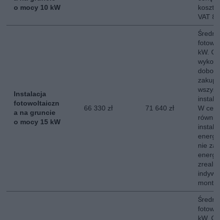
o mocy 10 kW
koszt 
VAT 8
Średni 
fotowo
kW. Ce
wykona
dobor
zakup,
wszyst
Instalacja
instala
fotowoltaiczn
66 330 zł
71 640 zł
W ceni
a na gruncie
równie
o mocy 15 kW
instala
energe
nie za
energii
zreali
indywi
montow
Średni 
fotowo
kW. Ce