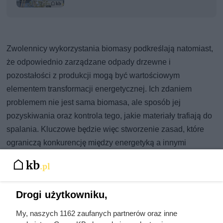
Zwolennicy wykorzystania biomasy podkreślają natomiast,
że odpowiednio zarządzane odpady drzewne i
pozostałości z produkcji mogą być wartościowym
elementem transformacji energetycznej. Ich zdaniem
problemem nie jest sama biomasa, ale sposób jej
pozyskiwania oraz kontrola tego, jakie materiały trafiają do
spalania. Kluczowe będzie więc stworzenie zasad, które
ograniczą konkurencję między energetyką a innymi
sektorami wykorzystującymi drewno.
Drogi użytkowniku,
My, naszych 1162 zaufanych partnerów oraz inne