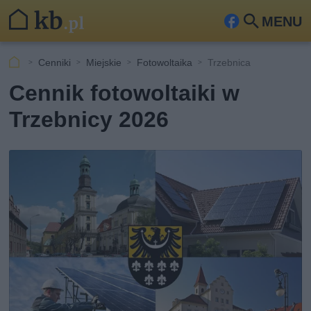
MENU
Fa
Szu
ceb
kaj
Cenniki
Miejskie
Fotowoltaika
Trzebnica
ook
Cennik fotowoltaiki w
Trzebnicy 2026