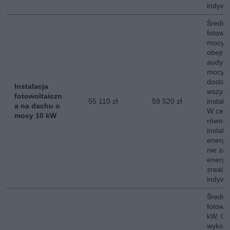
indywi
Średni 
fotowo
mocy 
obejmu
audytu
mocy s
dostaw
Instalacja
wszyst
fotowoltaiczn
55 110 zł
59 520 zł
instala
a na dachu o
W ceni
mocy 10 kW
równie
instala
energe
nie za
energii
zreali
indywi
Średni 
fotowo
kW. Ce
wykona