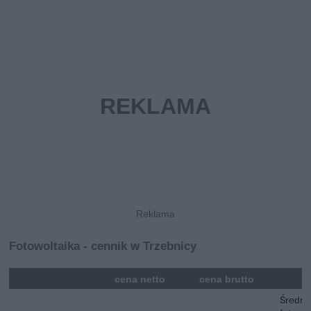
Fotowoltaika - cennik w Trzebnicy
mna
cena netto
cena brutto
Średni 