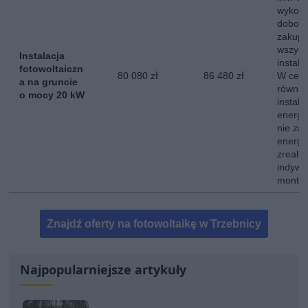
wykona
dobor
zakup,
wszyst
Instalacja
instala
fotowoltaiczn
80 080 zł
86 480 zł
W ceni
a na gruncie
równie
o mocy 20 kW
instala
energe
nie za
energii
zreali
indywi
montow
Znajdź oferty na fotowoltaikę w Trzebnicy
Najpopularniejsze artykuły