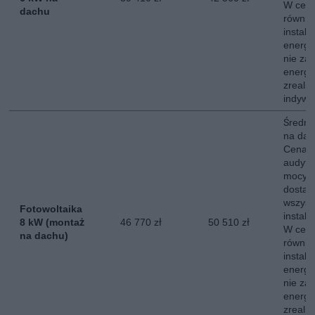
W ceni
dachu
równie
instala
energe
nie za
energii
zreali
indywi
Średni 
na dac
Cena o
audytu
mocy s
dostaw
wszyst
Fotowoltaika
instala
8 kW (montaż
46 770 zł
50 510 zł
W ceni
na dachu)
równie
instala
energe
nie za
energii
zreali