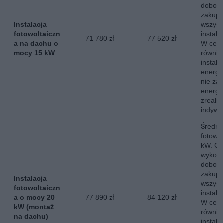
dobor
zakup,
Instalacja
wszyst
fotowoltaiczn
instala
71 780 zł
77 520 zł
a na dachu o
W ceni
mocy 15 kW
równie
instala
energe
nie za
energii
zreali
indywi
Średni 
fotowo
kW. Ce
wykona
dobor
zakup,
Instalacja
wszyst
fotowoltaiczn
instala
a o mocy 20
77 890 zł
84 120 zł
W ceni
kW (montaż
równie
na dachu)
instala