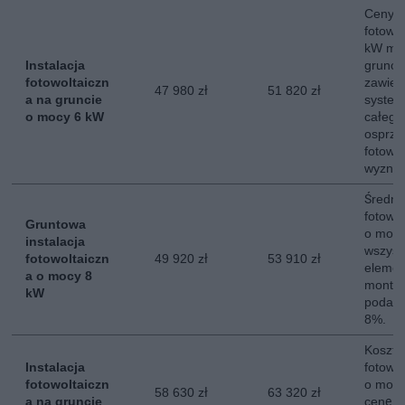
Ceny in
fotowo
kW mo
Instalacja
grunci
fotowoltaiczn
zawier
47 980 zł
51 820 zł
a na gruncie
system
o mocy 6 kW
całego
osprzęt
fotowol
wyznac
Średni 
fotowol
Gruntowa
o mocy
instalacja
wszyst
fotowoltaiczn
49 920 zł
53 910 zł
elemen
a o mocy 8
montaż
kW
podate
8%.
Koszt i
Instalacja
fotowol
fotowoltaiczn
o mocy
58 630 zł
63 320 zł
a na gruncie
cenę c