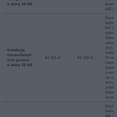
o mocy 10 kW
koszt 
VAT 8
Średni 
fotowo
kW. Ce
wykona
dobor
zakup,
wszyst
Instalacja
instala
fotowoltaiczn
64 110 zł
69 240 zł
W ceni
a na gruncie
równie
o mocy 15 kW
instala
energe
nie za
energii
zreali
indywi
montow
Średni 
fotowo
kW. Ce