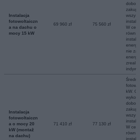
dobor
zakup,
Instalacja
wszyst
fotowoltaiczn
instala
69 960 zł
75 560 zł
a na dachu o
W ceni
mocy 15 kW
równie
instala
energe
nie za
energii
zreali
indywi
Średni 
fotowo
kW. Ce
wykona
dobor
zakup,
Instalacja
wszyst
fotowoltaiczn
instala
a o mocy 20
71 410 zł
77 130 zł
W ceni
kW (montaż
równie
na dachu)
instala