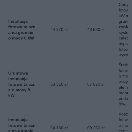
Ceny in
fotowo
kW mo
Instalacja
grunci
fotowoltaiczn
zawier
44 970 zł
48 560 zł
a na gruncie
system
o mocy 6 kW
całego
osprzęt
fotowol
wyznac
Średni 
fotowol
Gruntowa
o mocy
instalacja
wszyst
fotowoltaiczn
53 310 zł
57 570 zł
elemen
a o mocy 8
montaż
kW
podate
8%.
Koszt i
Instalacja
fotowol
fotowoltaiczn
o mocy
64 130 zł
69 260 zł
a na gruncie
cenę c