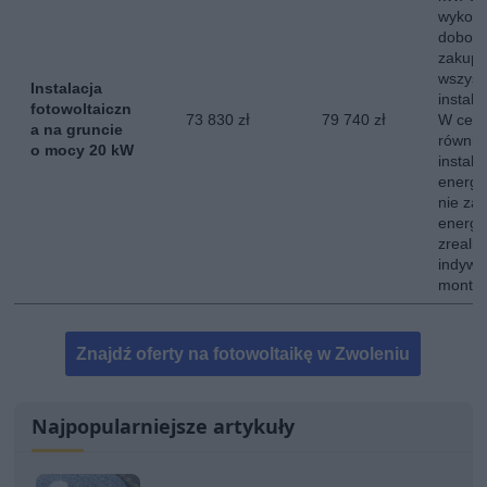
wykona
dobor
zakup,
wszyst
Instalacja
instala
fotowoltaiczn
73 830 zł
79 740 zł
W ceni
a na gruncie
równie
o mocy 20 kW
instala
energe
nie za
energii
zreali
indywi
montow
Znajdź oferty na fotowoltaikę w Zwoleniu
Najpopularniejsze artykuły