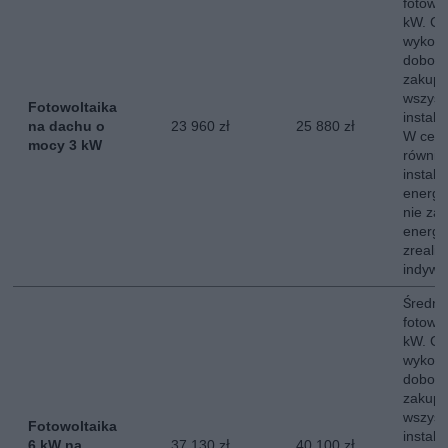
fotowo
kW. Ce
wykona
dobor
zakup,
wszyst
Fotowoltaika
instala
na dachu o
23 960 zł
25 880 zł
W ceni
mocy 3 kW
równie
instala
energe
nie za
energii
zreali
indywi
Średni 
fotowo
kW. Ce
wykona
dobor
zakup,
wszyst
Fotowoltaika
instala
6 kW na
37 130 zł
40 100 zł