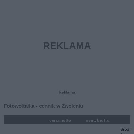
Fotowoltaika - cennik w Zwoleniu
mna
cena netto
cena brutto
Średni 