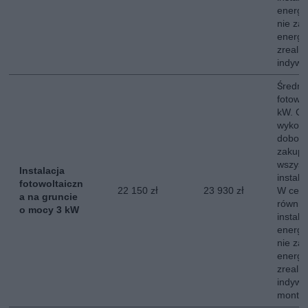
energe
nie za
energii
zreali
indywi
Średni 
fotowo
kW. Ce
wykona
dobor
zakup,
wszyst
Instalacja
instala
fotowoltaiczn
22 150 zł
23 930 zł
W ceni
a na gruncie
równie
o mocy 3 kW
instala
energe
nie za
energii
zreali
indywi
montow