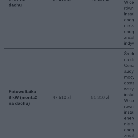
W ceni
dachu
równie
instala
energe
nie za
energii
zreali
indywi
Średni 
na dac
Cena o
audytu
mocy s
dostaw
wszyst
Fotowoltaika
instala
8 kW (montaż
47 510 zł
51 310 zł
W ceni
na dachu)
równie
instala
energe
nie za
energii
zreali