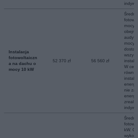
indywi
Średni 
fotowo
mocy 
obejmu
audytu
mocy s
dostaw
Instalacja
wszyst
fotowoltaiczn
52 370 zł
56 560 zł
instala
a na dachu o
W ceni
mocy 10 kW
równie
instala
energe
nie za
energii
zreali
indywi
Średni 
fotowo
kW. Ce
wykona