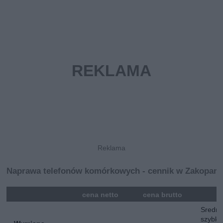
Naprawa telefonów komórkowych - cennik w Zakopan
mna
cena netto
cena brutto
Sredni
szybki 