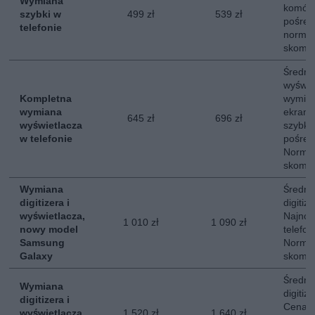
Wymiana
komórk
szybki w
499 zł
539 zł
pośred
telefonie
normal
skompl
Średni
wyświe
Kompletna
wymian
wymiana
ekranu
645 zł
696 zł
wyświetlacza
szybki.
w telefonie
pośred
Normal
skompl
Wymiana
Średni
digitizera i
digitiz
wyświetlacza,
Najnow
1 010 zł
1 090 zł
nowy model
telefo
Samsung
Normal
Galaxy
skompl
Średni
Wymiana
digitiz
digitizera i
Cena d
wyświetlacza,
1 520 zł
1 640 zł