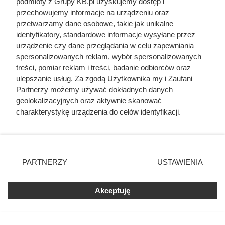
podmioty z Grupy KB.pl uzyskujemy dostęp i
szokuje
przechowujemy informacje na urządzeniu oraz
przetwarzamy dane osobowe, takie jak unikalne
Zdrady z obojgiem płci i romans z
identyfikatory, standardowe informacje wysyłane przez
siostrą. Ta relacja była najbardziej
urządzenie czy dane przeglądania w celu zapewniania
toksycznym związkiem w historii sztuki
spersonalizowanych reklam, wybór spersonalizowanych
treści, pomiar reklam i treści, badanie odbiorców oraz
Traktowali ją jak zabawkę i przekazywali
ulepszanie usług. Za zgodą Użytkownika my i Zaufani
z rąk do rąk. Niewiarygodne losy słynnej
Partnerzy możemy używać dokładnych danych
skandalistki
geolokalizacyjnych oraz aktywnie skanować
charakterystykę urządzenia do celów identyfikacji.
Ponieważ cenimy Twoją prywatność, prosimy o zgodę na
Zrobili z żony cesarza „nierządnicę” i
przypisali jej 25 mężczyzn jednej nocy.
korzystanie z tych technologii poprzez kliknięcie
Tak Rzym pozbył się zbyt ambitnej
„Akceptuję”. Zgoda jest dobrowolna i zawsze możesz ją
kobiety
zmienić/wycofać klikając przycisk ustawień prywatności
PARTNERZY
USTAWIENIA
znajdujący się w lewym dolnym rogu strony. Niektóre
Dlaczego nikt nie chciał poślubić syna
rodzaje przetwarzania danych nie wymagają zgody
Jana III Sobieskiego? Odpowiedź
zaskakuje
użytkownika, ale masz prawo sprzeciwić się takiemu
Akceptuję
przetwarzaniu. Preferencje będą miały zastosowania tylko
na tej witrynie.