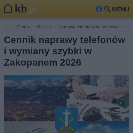
MENU
Fa
Szu
ceb
kaj
Cenniki
Miejskie
Naprawa telefonów komórkowych
Z
ook
Cennik naprawy telefonów
i wymiany szybki w
Zakopanem 2026