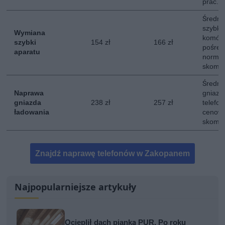
prac.
Średni
szybki 
Wymiana
komórk
szybki
154 zł
166 zł
pośred
aparatu
norman
skompl
Średni
Naprawa
gniazd
gniazda
238 zł
257 zł
telefon
ładowania
cenowe
skompl
Znajdź naprawę telefonów w Zakopanem
Najpopularniejsze artykuły
Ocieplił dach pianką PUR. Po roku