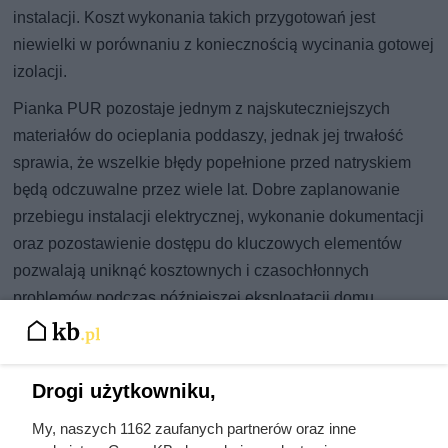
instalacji. Koszt wykonania takich przygotowań jest
niewielki w porównaniu z koniecznością wycinania gotowej
izolacji.
Pianka PUR pozostaje jednym z najskuteczniejszych
materiałów do ocieplania poddaszy, jednak jej trwałość
sprawia, że wszelkie błędy popełnione przed natryskiem
będą odczuwalne przez wiele lat. Dobre zaplanowanie
przebiegu instalacji elektrycznej, wykonanie dokumentacji
oraz pozostawienie dostępu do kluczowych elementów
pozwalają uniknąć kosztownych i czasochłonnych
problemów podczas późniejszej eksploatacji domu.
Najpopularniejsze w tej chwili
Drogi użytkowniku,
Żona Sienkiewicza uciekła podczas
My, naszych 1162 zaufanych partnerów oraz inne
podróży poślubnej. Powód do dziś