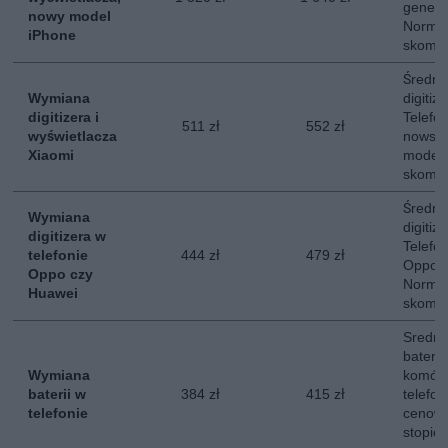
generac
nowy model
Normal
iPhone
skompl
Średni
Wymiana
digitiz
digitizera i
Telefo
511 zł
552 zł
wyświetlacza
nowszy
Xiaomi
modeli
skompl
Średni
Wymiana
digitiz
digitizera w
Telefo
telefonie
444 zł
479 zł
Oppo c
Oppo czy
Normal
Huawei
skompl
Sredni
baterii
Wymiana
komór
baterii w
384 zł
415 zł
telefon
telefonie
cenowe
stopie