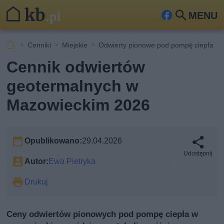
MENU
Fa
Szu
ceb
kaj
Cenniki
Miejskie
Odwierty pionowe pod pompę ciepła
ook
Cennik odwiertów
geotermalnych w
Mazowieckim 2026
Opublikowano:
29.04.2026
Udostępnij
Autor:
Ewa Pietryka
Drukuj
Ceny odwiertów pionowych pod pompę ciepła w