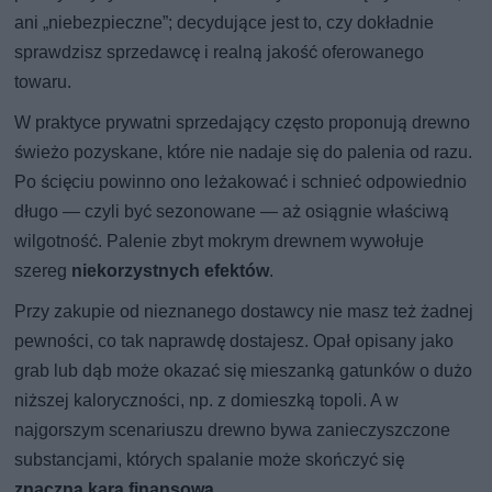
ani „niebezpieczne”; decydujące jest to, czy dokładnie
sprawdzisz sprzedawcę i realną jakość oferowanego
towaru.
W praktyce prywatni sprzedający często proponują drewno
świeżo pozyskane, które nie nadaje się do palenia od razu.
Po ścięciu powinno ono leżakować i schnieć odpowiednio
długo — czyli być sezonowane — aż osiągnie właściwą
wilgotność. Palenie zbyt mokrym drewnem wywołuje
szereg
niekorzystnych efektów
.
Przy zakupie od nieznanego dostawcy nie masz też żadnej
pewności, co tak naprawdę dostajesz. Opał opisany jako
grab lub dąb może okazać się mieszanką gatunków o dużo
niższej kaloryczności, np. z domieszką topoli. A w
najgorszym scenariuszu drewno bywa zanieczyszczone
substancjami, których spalanie może skończyć się
znaczną karą finansową
.