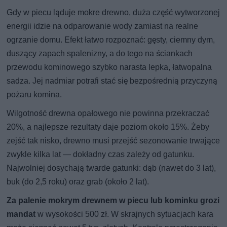
Gdy w piecu ląduje mokre drewno, duża część wytworzonej
energii idzie na odparowanie wody zamiast na realne
ogrzanie domu. Efekt łatwo rozpoznać: gęsty, ciemny dym,
duszący zapach spalenizny, a do tego na ściankach
przewodu kominowego szybko narasta lepka, łatwopalna
sadza. Jej nadmiar potrafi stać się bezpośrednią przyczyną
pożaru komina.
Wilgotność drewna opałowego nie powinna przekraczać
20%, a najlepsze rezultaty daje poziom około 15%. Żeby
zejść tak nisko, drewno musi przejść sezonowanie trwające
zwykle kilka lat — dokładny czas zależy od gatunku.
Najwolniej dosychają twarde gatunki: dąb (nawet do 3 lat),
buk (do 2,5 roku) oraz grab (około 2 lat).
Za palenie mokrym drewnem w piecu lub kominku grozi
mandat
w wysokości 500 zł. W skrajnych sytuacjach kara