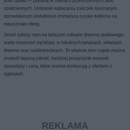
ilość opału — podaną w metrach przestrzennych albo
sześciennych. Unikanie wpłacania zaliczek nieznanym
sprzedawcom dodatkowo zmniejsza ryzyko trafienia na
nieuczciwe oferty.
Jeżeli zależy nam na tańszym zakupie drewna opałowego,
warto rozejrzeć się bliżej: w lokalnych tartakach, składach
drewna oraz nadleśnictwach. To właśnie tam często można
znaleźć lepszą jakość, bardziej przejrzyste warunki
sprzedaży i ceny, które realnie konkurują z ofertami z
ogłoszeń.