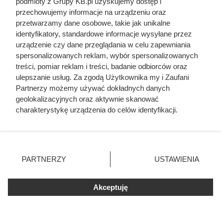
podmioty z Grupy KB.pl uzyskujemy dostęp i
zgwałcić. Historia polskiego władcy
przechowujemy informacje na urządzeniu oraz
zaskakuje
przetwarzamy dane osobowe, takie jak unikalne
identyfikatory, standardowe informacje wysyłane przez
urządzenie czy dane przeglądania w celu zapewniania
Miała 17 lat i zagrała całkowicie nagą
spersonalizowanych reklam, wybór spersonalizowanych
rolę. Dziś nikt by na to nie pozwolił
treści, pomiar reklam i treści, badanie odbiorców oraz
ulepszanie usług. Za zgodą Użytkownika my i Zaufani
Traktowali ją jak zabawkę i przekazywali
Partnerzy możemy używać dokładnych danych
z rąk do rąk. Niewiarygodne losy słynnej
geolokalizacyjnych oraz aktywnie skanować
skandalistki
charakterystykę urządzenia do celów identyfikacji.
Ponieważ cenimy Twoją prywatność, prosimy o zgodę na
korzystanie z tych technologii poprzez kliknięcie
„Akceptuję”. Zgoda jest dobrowolna i zawsze możesz ją
zmienić/wycofać klikając przycisk ustawień prywatności
PARTNERZY
USTAWIENIA
Czytaj także:
znajdujący się w lewym dolnym rogu strony. Niektóre
rodzaje przetwarzania danych nie wymagają zgody
użytkownika, ale masz prawo sprzeciwić się takiemu
Cennik gładzi gipsowej i szpachlowania ścian w
Akceptuję
przetwarzaniu. Preferencje będą miały zastosowania tylko
całej Polsce
na tej witrynie.