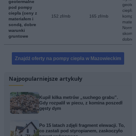
geotermalne
geoter
pod pompy
ciepła
ciepła (ceny z
152 zł/mb
165 zł/mb
komple
materiałem i
materi
sondą, dobre
Normal
warunki
skompl
gruntowe
dobre 
Znajdź oferty na pompy ciepła w Mazowieckim
Najpopularniejsze artykuły
Kupił kilka metrów „suchego grabu”.
Gdy rozpalił w piecu, z komina poszedł
gęsty dym
Po 15 latach zdjęli fragment elewacji. To,
co zastali pod styropianem, zaskoczyło