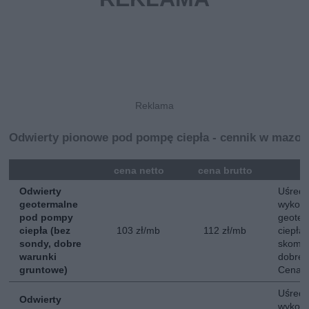
Odwierty pionowe pod pompę ciepła - cennik w mazo
mna
cena netto
cena brutto
Odwierty
Uśredn
geotermalne
wykona
pod pompy
geoter
ciepła (bez
103 zł/mb
112 zł/mb
ciepła
sondy, dobre
skompl
warunki
dobre 
gruntowe)
Cena n
Uśredn
Odwierty
wykona