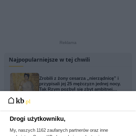
Najpopularniejsze w tej chwili
Zrobili z żony cesarza „nierządnicę” i
przypisali jej 25 mężczyzn jednej nocy.
Tak Rzym pozbył się zbyt ambitnej
kobiety
Smarowali ciało miodem i zamykali
między łódkami. Tak wyglądała
najbardziej wymyślna tortura w Rzymie
Drogi użytkowniku,
My, naszych 1162 zaufanych partnerów oraz inne
Zginął z rąk kobiety, którą próbował