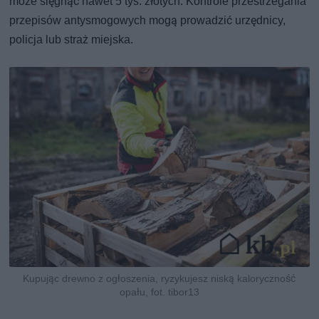
może sięgnąć nawet 5 tys. złotych. Kontrole przestrzegania
przepisów antysmogowych mogą prowadzić urzędnicy,
policja lub straż miejska.
Kupując drewno z ogłoszenia, ryzykujesz niską kaloryczność
opału, fot. tibor13